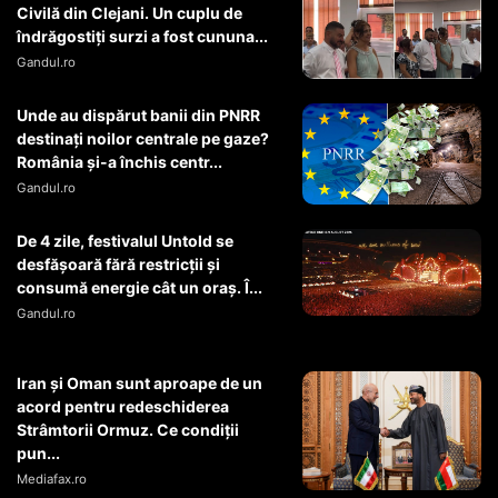
Civilă din Clejani. Un cuplu de
îndrăgostiți surzi a fost cununa...
Gandul.ro
Unde au dispărut banii din PNRR
destinați noilor centrale pe gaze?
România și-a închis centr...
Gandul.ro
De 4 zile, festivalul Untold se
desfășoară fără restricții și
consumă energie cât un oraș. Î...
Gandul.ro
Iran și Oman sunt aproape de un
acord pentru redeschiderea
Strâmtorii Ormuz. Ce condiții
pun...
Mediafax.ro