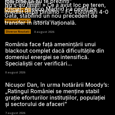
mai bine să nu te prezinți”
Stiri Diverse:
Nu s-au lăsat! » Ce a avut loc pe teren,
Oficial: Atletico Madrid l-a cedat pe
Diverse Noutati
9 august 2026
imediat după Dinamo – FC Voluntari 4-0
Gata, stabilind un nou precedent de
Diverse Noutati
8 august 2026
transfer în istoria națională.
Diverse Noutati
8 august 2026
România face față amenințării unui
blackout complet dacă dificultățile din
domeniul energiei se intensifică.
Specialiștii cer verificări…
8 august 2026
Nicușor Dan, în urma hotărârii Moody’s:
„Ratingul României se menține stabil
grație eforturilor instituțiilor, populației
și sectorului de afaceri”
7 august 2026