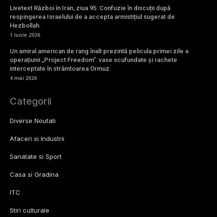
Livetext Război în Iran, ziua 95: Confuzie în discuții după
respingerea Israelului de a accepta armistițiul sugerat de
Hezbollah.
1 iunie 2026
Un amiral american de rang înalt prezintă pelicula primei zile a
operațiunii „Project Freedom”: vase scufundate și rachete
interceptate în strâmtoarea Ormuz.
4 mai 2026
Categorii
Diverse Noutati
Afaceri si Industrii
Sanatate si Sport
Casa si Gradina
ITC
Stiri culturale