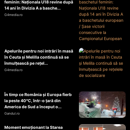
feminin: Naționala U18 revine după
14 ani în Divizia A a basche...
G4media.ro
Apelurile pentru noi intrări în masă
în Ceuta şi Melilla continuă să se
înmulţească pe reţel...
G4media.ro
În timp ce România și Europa fierb
la peste 40°C, într-o țară din
America de Sud a început o...
Gandul.ro
Moment emoționant la Starea