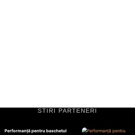
FCSB – Al Jazira, meci de pregătire cu
echipa lui Cosmin Olăroiu » GOL în
minutul 11! Fotbalistul apreciat de MM
Stoica a deschis...
derularea meciuluiMeciul amical dintre FCSB și Al Jazira, gruparea
antrenată de Cosmin Olăroiu, a fost unul plin de intensitate și
dinamică. Încă de la...
Diverse Noutati
8 iulie 2026
STIRI PARTENERI
Performanță pentru baschetul