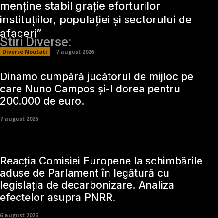
menține stabil grație eforturilor
instituțiilor, populației și sectorului de
afaceri”
Stiri Diverse:
Diverse Noutati
7 august 2026
Dinamo cumpără jucătorul de mijloc pe
care Nuno Campos și-l dorea pentru
200.000 de euro.
7 august 2026
Reacția Comisiei Europene la schimbările
aduse de Parlament în legătură cu
legislația de decarbonizare. Analiza
efectelor asupra PNRR.
6 august 2026