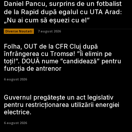
Daniel Pancu, surprins de un fotbalist
de la Rapid după egalul cu UTA Arad:
„Nu ai cum să eșuezi cu el”
Diverse Noutati
7 august 2026
Folha, OUT de la CFR Cluj după
înfrângerea cu Tromsø! ”Îi elimin pe
toți!”. DOUĂ nume ”candidează” pentru
funcția de antrenor
6 august 2026
Guvernul pregătește un act legislativ
pentru restricționarea utilizării energiei
electrice.
6 august 2026