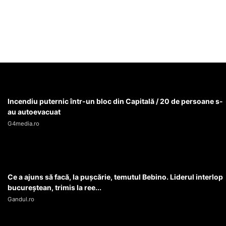
Incendiu puternic într-un bloc din Capitală / 20 de persoane s-
au autoevacuat
G4media.ro
Ce a ajuns să facă, la pușcărie, temutul Bebino. Liderul interlop
bucureștean, trimis la ree...
Gandul.ro