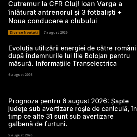
Cutremur la CFR Cluj! Ioan Varga a
înlăturat antrenorul și 3 fotbaliști +
Noua conducere a clubului
Diverse Noutati
7 august 2026
Evoluția utilizării energiei de către români
după îndemnurile lui Ilie Bolojan pentru
măsură. Informațiile Transelectrica
6 august 2026
Prognoza pentru 6 august 2026: Șapte
județe sub avertizare roșie de caniculă, în
timp ce alte 31 sunt sub avertizare
galbenă de furtuni.
5 august 2026