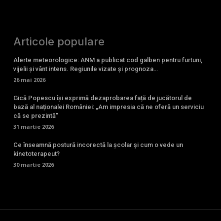
Articole populare
Alerte meteorologice: ANM a publicat cod galben pentru furtuni,
vijelii și vânt intens. Regiunile vizate și prognoza…
26 mai 2026
Gică Popescu își exprimă dezaprobarea față de jucătorul de
bază al naționalei României: „Am impresia că ne oferă un serviciu
că se prezintă”
31 martie 2026
Ce înseamnă postură incorectă la școlar și cum o vede un
kinetoterapeut?
30 martie 2026