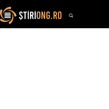
AFACE
Stir