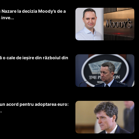
 Nazare la decizia Moody’s de a
inve...
ă o cale de ieșire din războiul din
ă un acord pentru adoptarea euro:
.