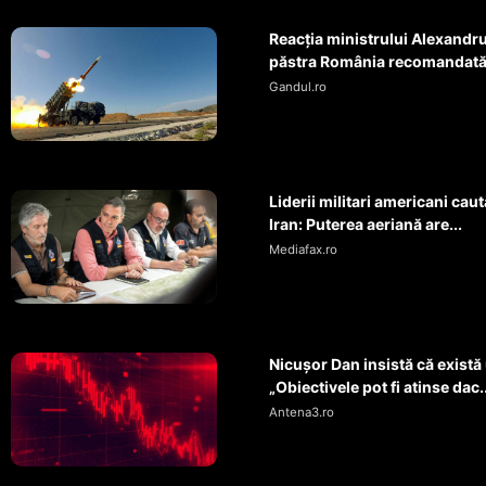
Reacția ministrului Alexandru
păstra România recomandată 
Gandul.ro
Liderii militari americani caut
Iran: Puterea aeriană are...
Mediafax.ro
Nicușor Dan insistă că exist
„Obiectivele pot fi atinse dac..
Antena3.ro