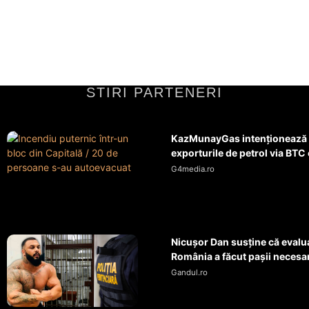
STIRI PARTENERI
KazMunayGas intenţionează 
exporturile de petrol via BTC
G4media.ro
Nicușor Dan susține că eval
România a făcut pașii necesari
Gandul.ro