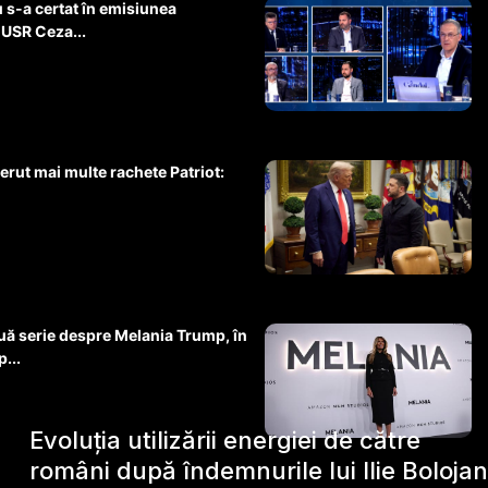
 s-a certat în emisiunea
 USR Ceza...
erut mai multe rachete Patriot:
ă serie despre Melania Trump, în
p...
Evoluția utilizării energiei de către
români după îndemnurile lui Ilie Bolojan