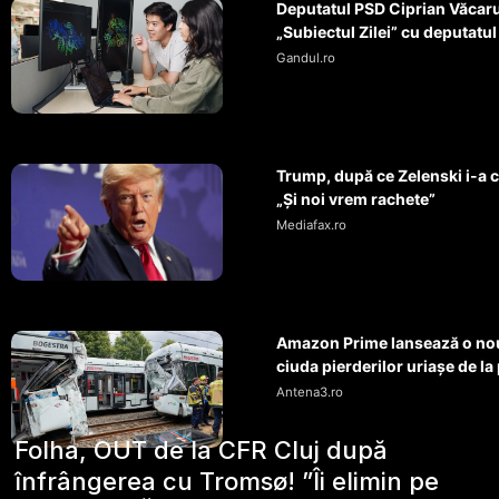
Deputatul PSD Ciprian Văcaru
„Subiectul Zilei” cu deputatul
Gandul.ro
Trump, după ce Zelenski i-a c
„Și noi vrem rachete”
Mediafax.ro
Amazon Prime lansează o nou
ciuda pierderilor uriașe de la 
Antena3.ro
Folha, OUT de la CFR Cluj după
înfrângerea cu Tromsø! ”Îi elimin pe