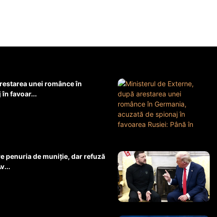
arestarea unei românce în
în favoar...
 penuria de muniție, dar refuză
v...