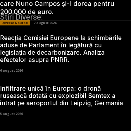
care Nuno Campos și-l dorea pentru
200.000 de euro.
Stiri Diverse:
Diverse Noutati
7 august 2026
Reacția Comisiei Europene la schimbările
aduse de Parlament în legătură cu
legislația de decarbonizare. Analiza
efectelor asupra PNRR.
6 august 2026
Infiltrare unică în Europa: o dronă
rusească dotată cu explozibil Semtex a
intrat pe aeroportul din Leipzig, Germania
5 august 2026