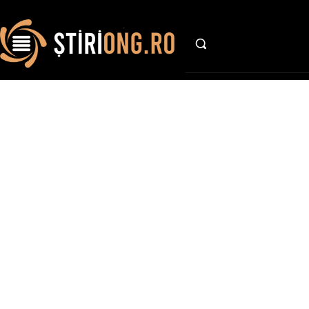
AFACE
St