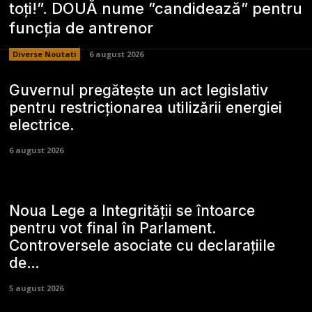
toți!”. DOUĂ nume ”candidează” pentru
funcția de antrenor
Diverse Noutati
6 august 2026
Guvernul pregătește un act legislativ
pentru restricționarea utilizării energiei
electrice.
6 august 2026
Noua Lege a Integrității se întoarce
pentru vot final în Parlament.
Controversele asociate cu declarațiile
de…
5 august 2026