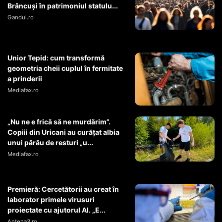
Brâncuși în patrimoniul statulu...
Gandul.ro
Unior Tepid: cum transformă
geometria cheii cuplul în fermitate
a prinderii
Mediafax.ro
„Nu ne e frică să ne murdărim”.
Copiii din Uricani au curățat albia
unui pârâu de resturi „u...
Mediafax.ro
Premieră: Cercetătorii au creat în
laborator primele virusuri
proiectate cu ajutorul AI. „E...
Antena3.ro