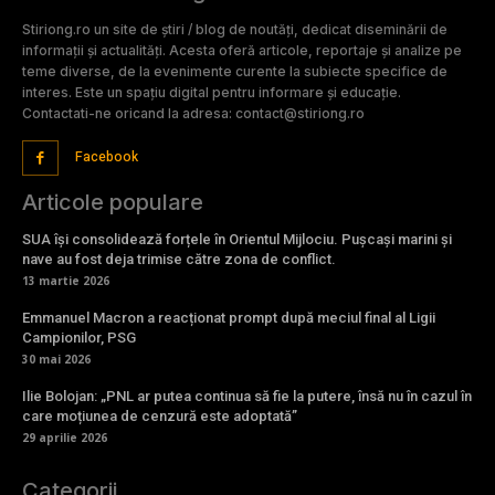
Stiriong.ro un site de știri / blog de noutăți, dedicat diseminării de
informații și actualități. Acesta oferă articole, reportaje și analize pe
teme diverse, de la evenimente curente la subiecte specifice de
interes. Este un spațiu digital pentru informare și educație.
Contactati-ne oricand la adresa: contact@stiriong.ro
Facebook
Articole populare
SUA își consolidează forțele în Orientul Mijlociu. Pușcași marini și
nave au fost deja trimise către zona de conflict.
13 martie 2026
Emmanuel Macron a reacționat prompt după meciul final al Ligii
Campionilor, PSG
30 mai 2026
Ilie Bolojan: „PNL ar putea continua să fie la putere, însă nu în cazul în
care moțiunea de cenzură este adoptată”
29 aprilie 2026
Categorii