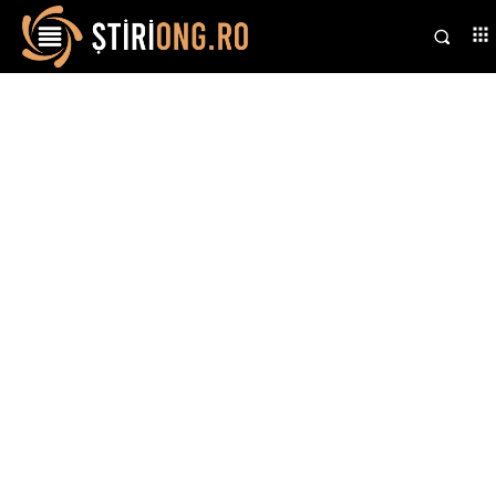
Stiri si noutati despre:
delegație