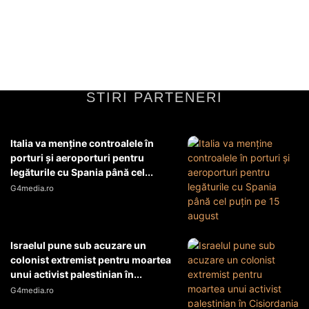
conducerea delegației române din cadrul celui mai mare grup politic
al Parlamentului European...
Diverse Noutati
1 iulie 2026
STIRI PARTENERI
Italia va menţine controalele în
porturi şi aeroporturi pentru
legăturile cu Spania până cel...
G4media.ro
Israelul pune sub acuzare un
colonist extremist pentru moartea
unui activist palestinian în...
G4media.ro