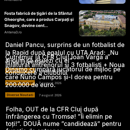
Fosta fabrică de țigări de la Sfântul
Gheorghe, care a produs Carpați și
Snagov, devine cent...
Antena3.ro
Daniel Pancu, surprins de un fotbalist de
la Rapid după egalul cu UTA Arad: „Nu
Cutremur la CFR Cluj! Ioan Varga a
ai cum să eșuezi cu el”
Stiri Diverse:
înlăturat antrenorul și 3 fotbaliști + Noua
Dinamo cumpără jucătorul de mijloc pe
Diverse Noutati
7 august 2026
conducere a clubului
care Nuno Campos și-l dorea pentru
Diverse Noutati
7 august 2026
200.000 de euro.
Diverse Noutati
7 august 2026
Folha, OUT de la CFR Cluj după
înfrângerea cu Tromsø! ”Îi elimin pe
toți!”. DOUĂ nume ”candidează” pentru