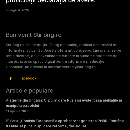
publicității declarația de avere.
5 august 2026
Bun venit Stiriong.ro
Stiriong.ro un site de știri / blog de noutăți, dedicat diseminării de
informații și actualități. Acesta oferă articole, reportaje și analize pe
teme diverse, de la evenimente curente la subiecte specifice de
interes. Este un spațiu digital pentru informare și educație.
Contactati-ne oricand la adresa: contact@stiriong.ro
Facebook
Articole populare
Alegerile din Ungaria: Clipul în care Rusia își evidențiază abilitățile în
manipularea votului
11 aprilie 2026
Pîslaru: „Comisia Europeană a aprobat renegocierea PNRR. România
trebuie să pună în aplicare reforme, dar aici se…