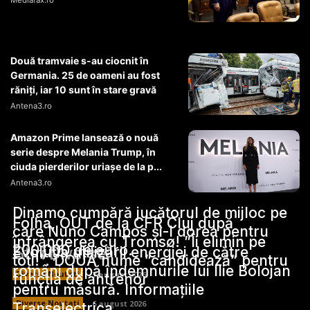
Mediafax.ro
Două tramvaie s-au ciocnit în
Germania. 25 de oameni au fost
răniți, iar 10 sunt în stare gravă
Antena3.ro
Amazon Prime lansează o nouă
serie despre Melania Trump, în
ciuda pierderilor uriașe de la p...
Antena3.ro
Dinamo cumpără jucătorul de mijloc pe
Folha, OUT de la CFR Cluj după
care Nuno Campos și-l dorea pentru
înfrângerea cu Tromsø! ”Îi elimin pe
200.000 de euro.
Stiri Diverse:
Evoluția utilizării energiei de către
toți!”. DOUĂ nume ”candidează” pentru
români după îndemnurile lui Ilie Bolojan
Diverse Noutati
7 august 2026
funcția de antrenor
pentru măsură. Informațiile
Diverse Noutati
6 august 2026
Transelectrica