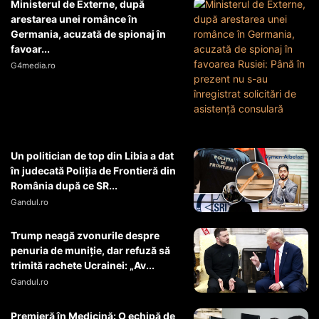
Ministerul de Externe, după
arestarea unei românce în
Germania, acuzată de spionaj în
favoar...
G4media.ro
Un politician de top din Libia a dat
în judecată Poliția de Frontieră din
România după ce SR...
Gandul.ro
Trump neagă zvonurile despre
penuria de muniție, dar refuză să
trimită rachete Ucrainei: „Av...
Gandul.ro
Premieră în Medicină: O echipă de