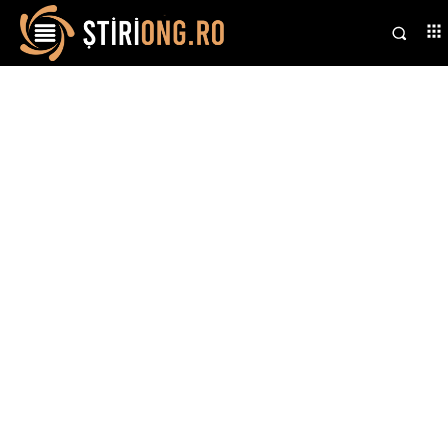
Stiri si noutati despre:
defecțiuni