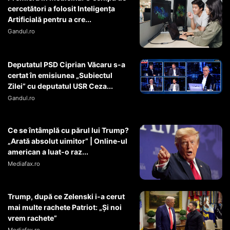
cercetători a folosit Inteligența
Artificială pentru a cre...
Gandul.ro
Deputatul PSD Ciprian Văcaru s-a
certat în emisiunea „Subiectul
Zilei” cu deputatul USR Ceza...
Gandul.ro
Ce se întâmplă cu părul lui Trump?
„Arată absolut uimitor” | Online-ul
american a luat-o raz...
Mediafax.ro
Trump, după ce Zelenski i-a cerut
mai multe rachete Patriot: „Și noi
vrem rachete”