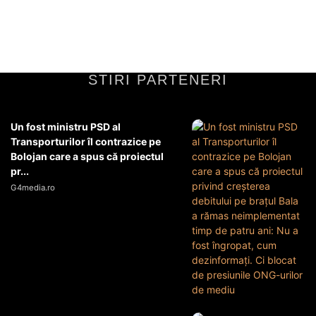
rândul utilizatorilor din România și din alte...
Diverse Noutati
12 iunie 2026
STIRI PARTENERI
Un fost ministru PSD al
Transporturilor îl contrazice pe
Bolojan care a spus că proiectul
pr...
G4media.ro