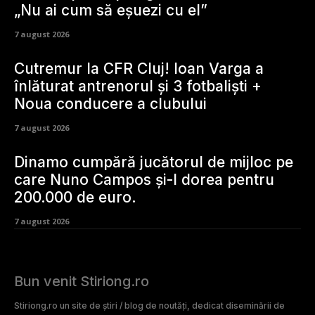
„Nu ai cum să eșuezi cu el”
7 august 2026
Cutremur la CFR Cluj! Ioan Varga a
înlăturat antrenorul și 3 fotbaliști +
Noua conducere a clubului
7 august 2026
Dinamo cumpără jucătorul de mijloc pe
care Nuno Campos și-l dorea pentru
200.000 de euro.
7 august 2026
Bun venit Stiriong.ro
Stiriong.ro un site de știri / blog de noutăți, dedicat diseminării de