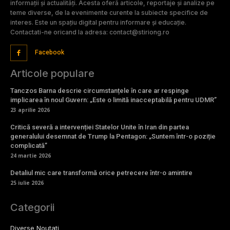
informații și actualități. Acesta oferă articole, reportaje și analize pe
teme diverse, de la evenimente curente la subiecte specifice de
interes. Este un spațiu digital pentru informare și educație.
Contactati-ne oricand la adresa: contact@stiriong.ro
Facebook
Articole populare
Tanczos Barna descrie circumstanțele în care ar respinge
implicarea în noul Guvern: „Este o limită inacceptabilă pentru UDMR”
23 aprilie 2026
Critică severă a intervenției Statelor Unite în Iran din partea
generalului desemnat de Trump la Pentagon: „Suntem într-o poziție
complicată”
24 martie 2026
Detaliul mic care transformă orice petrecere într-o amintire
25 iulie 2026
Categorii
Diverse Noutati