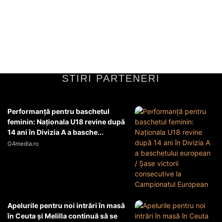
Critici aspre la adresa echipelor europeneFlorin Tănase a fost
deschis în a-și expune părerile directe și dure referitoare la echipele
europene, condamndu-le sever pentru...
Diverse Noutati
29 mai 2026
STIRI PARTENERI
Performanță pentru baschetul
feminin: Naționala U18 revine după
14 ani în Divizia A a basche...
G4media.ro
Apelurile pentru noi intrări în masă
în Ceuta şi Melilla continuă să se