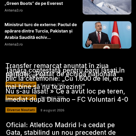
„Green Boots” de pe Everest
Antena3.ro
Ministrul turc de externe: Pactul de
apărare dintre Turcia, Pakistan şi
Arabia Saudită echiv...
Antena3.ro
Transfer remarcat anunțat în ziua
Tânăra contestată pentru banii lăsați în
partidei: „Portar de echipă națională”
Stiri Diverse:
plic la ceremonie: „Cu 1.600 de lei, era
Diverse Noutati
9 august 2026
mai bine să nu te prezinți”
Nu s-au lăsat! » Ce a avut loc pe teren,
Diverse Noutati
9 august 2026
imediat după Dinamo – FC Voluntari 4-0
Diverse Noutati
8 august 2026
Oficial: Atletico Madrid l-a cedat pe
Gata, stabilind un nou precedent de