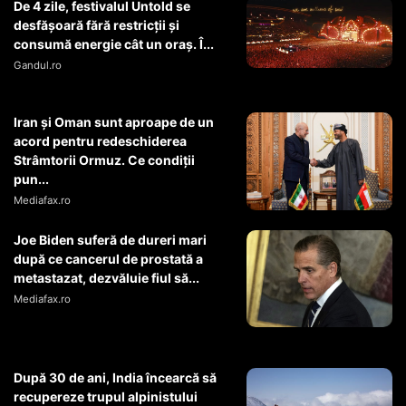
De 4 zile, festivalul Untold se
desfășoară fără restricții și
consumă energie cât un oraș. Î...
Gandul.ro
Iran și Oman sunt aproape de un
acord pentru redeschiderea
Strâmtorii Ormuz. Ce condiții
pun...
Mediafax.ro
Joe Biden suferă de dureri mari
după ce cancerul de prostată a
metastazat, dezvăluie fiul să...
Mediafax.ro
După 30 de ani, India încearcă să
recupereze trupul alpinistului