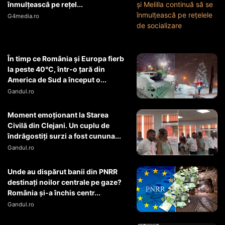
înmulţească pe reţel...
G4media.ro
În timp ce România și Europa fierb
la peste 40°C, într-o țară din
America de Sud a început o...
Gandul.ro
Moment emoționant la Starea
Civilă din Clejani. Un cuplu de
îndrăgostiți surzi a fost cununa...
Gandul.ro
Unde au dispărut banii din PNRR
destinați noilor centrale pe gaze?
România și-a închis centr...
Gandul.ro