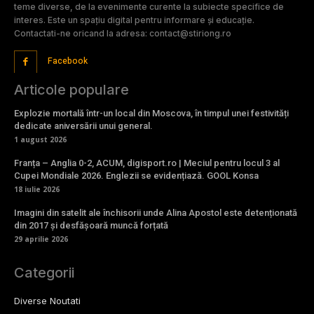
teme diverse, de la evenimente curente la subiecte specifice de
interes. Este un spațiu digital pentru informare și educație.
Contactati-ne oricand la adresa: contact@stiriong.ro
Facebook
Articole populare
Explozie mortală într-un local din Moscova, în timpul unei festivități
dedicate aniversării unui general.
1 august 2026
Franța – Anglia 0-2, ACUM, digisport.ro | Meciul pentru locul 3 al
Cupei Mondiale 2026. Englezii se evidențiază. GOOL Konsa
18 iulie 2026
Imagini din satelit ale închisorii unde Alina Apostol este detenționată
din 2017 și desfășoară muncă forțată
29 aprilie 2026
Categorii
Diverse Noutati