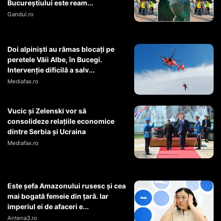
Bucureștiului este ream...
Gandul.ro
Doi alpiniști au rămas blocați pe
peretele Văii Albe, în Bucegi.
Intervenție dificilă a salv...
Mediafax.ro
Vucic și Zelenski vor să
consolideze relațiile economice
dintre Serbia și Ucraina
Mediafax.ro
Este șefa Amazonului rusesc și cea
mai bogată femeie din țară. Iar
imperiul ei de afaceri e...
Antena3.ro