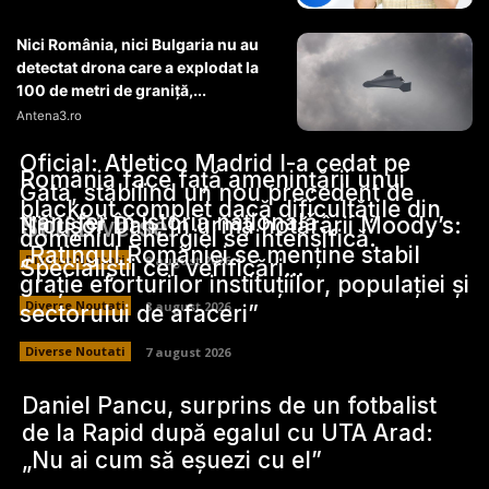
Nici România, nici Bulgaria nu au
detectat drona care a explodat la
100 de metri de graniță,...
Antena3.ro
Oficial: Atletico Madrid l-a cedat pe
România face față amenințării unui
Gata, stabilind un nou precedent de
blackout complet dacă dificultățile din
transfer în istoria națională.
Stiri Diverse:
Nicușor Dan, în urma hotărârii Moody’s:
domeniul energiei se intensifică.
„Ratingul României se menține stabil
Diverse Noutati
8 august 2026
Specialiștii cer verificări…
grație eforturilor instituțiilor, populației și
Diverse Noutati
8 august 2026
sectorului de afaceri”
Diverse Noutati
7 august 2026
Daniel Pancu, surprins de un fotbalist
de la Rapid după egalul cu UTA Arad:
„Nu ai cum să eșuezi cu el”