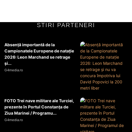
Diverse Noutati
23 februarie 2026
STIRI PARTENERI
Absență importantă de la
Campionatele Europene de natație
2026: Leon Marchand se retrage
și...
G4media.ro
FOTO Trei nave militare ale Turciei,
prezente în Portul Constanța de
Ziua Marinei / Programu...
G4media.ro