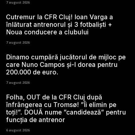
7 august 2026
Cutremur la CFR Cluj! Ioan Varga a
înlăturat antrenorul și 3 fotbaliști +
Noua conducere a clubului
7 august 2026
Dinamo cumpără jucătorul de mijloc pe
care Nuno Campos și-l dorea pentru
200.000 de euro.
7 august 2026
Folha, OUT de la CFR Cluj după
înfrângerea cu Tromsø! ”Îi elimin pe
toți!”. DOUĂ nume ”candidează” pentru
funcția de antrenor
6 august 2026