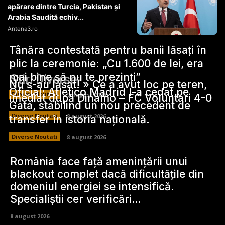
apărare dintre Turcia, Pakistan şi
Arabia Saudită echiv...
Antena3.ro
Tânăra contestată pentru banii lăsați în
plic la ceremonie: „Cu 1.600 de lei, era
mai bine să nu te prezinți”
Stiri Diverse:
Nu s-au lăsat! » Ce a avut loc pe teren,
Oficial: Atletico Madrid l-a cedat pe
Diverse Noutati
9 august 2026
imediat după Dinamo – FC Voluntari 4-0
Gata, stabilind un nou precedent de
Diverse Noutati
8 august 2026
transfer în istoria națională.
Diverse Noutati
8 august 2026
România face față amenințării unui
blackout complet dacă dificultățile din
domeniul energiei se intensifică.
Specialiștii cer verificări…
8 august 2026