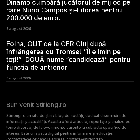
Dinamo cumpără jucătorul de mijloc pe
care Nuno Campos și-l dorea pentru
200.000 de euro.
7 august 2026
Folha, OUT de la CFR Cluj după
înfrângerea cu Tromsø! ”Îi elimin pe
toți!”. DOUĂ nume ”candidează” pentru
funcția de antrenor
6 august 2026
Bun venit Stiriong.ro
Stiriong.ro un site de știri / blog de noutăți, dedicat diseminării de
informații și actualități. Acesta oferă articole, reportaje și analize pe
teme diverse, de la evenimente curente la subiecte specifice de
interes. Este un spațiu digital pentru informare și educație.
Contactati-ne oricand la adresa: contact@stiriong.ro