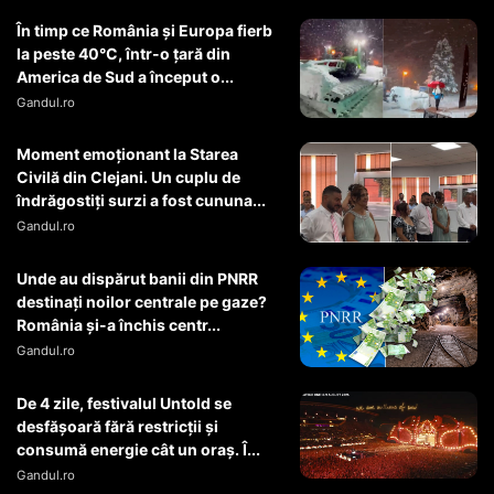
În timp ce România și Europa fierb
la peste 40°C, într-o țară din
America de Sud a început o...
Gandul.ro
Moment emoționant la Starea
Civilă din Clejani. Un cuplu de
îndrăgostiți surzi a fost cununa...
Gandul.ro
Unde au dispărut banii din PNRR
destinați noilor centrale pe gaze?
România și-a închis centr...
Gandul.ro
De 4 zile, festivalul Untold se
desfășoară fără restricții și
consumă energie cât un oraș. Î...
Gandul.ro