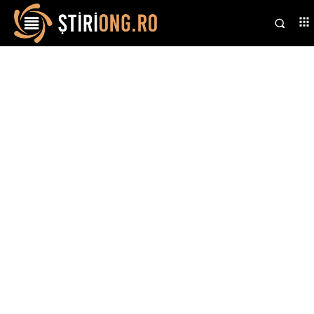
Stiri si noutati despre:
curatenia de primavara