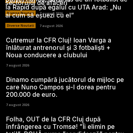
Diverse Noutati
8 august 2026
sectorului de afaceri”
la Rapid după egalul cu UTA Arad: „Nu
Diverse Noutati
7 august 2026
ai cum să eșuezi cu el”
Diverse Noutati
7 august 2026
Cutremur la CFR Cluj! Ioan Varga a
înlăturat antrenorul și 3 fotbaliști +
Noua conducere a clubului
7 august 2026
Dinamo cumpără jucătorul de mijloc pe
care Nuno Campos și-l dorea pentru
200.000 de euro.
7 august 2026
Folha, OUT de la CFR Cluj după
înfrângerea cu Tromsø! ”Îi elimin pe