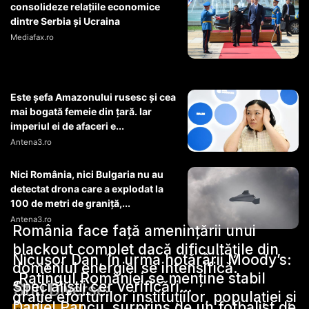
consolideze relațiile economice
dintre Serbia și Ucraina
Mediafax.ro
Este șefa Amazonului rusesc și cea
mai bogată femeie din țară. Iar
imperiul ei de afaceri e...
Antena3.ro
Nici România, nici Bulgaria nu au
detectat drona care a explodat la
100 de metri de graniță,...
Antena3.ro
România face față amenințării unui
blackout complet dacă dificultățile din
Nicușor Dan, în urma hotărârii Moody’s:
domeniul energiei se intensifică.
„Ratingul României se menține stabil
Specialiștii cer verificări…
Stiri Diverse:
grație eforturilor instituțiilor, populației și
Daniel Pancu, surprins de un fotbalist de