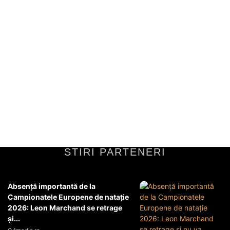
unanimous 6-0 consent from CSM for
DNA leadership, while Alex Florența and
Marius Voineag again fail to gain
support with...
Viorel Cerbu obține aprobarea CSMViorel Cerbu a obținut
unanimitatea Consiliului Superior al Magistraturii (CSM) pentru a
prelua conducerea Direcției Naționale Anticorupție (DNA). Decizia
a...
Diverse Noutati
16 martie 2026
STIRI PARTENERI
Absență importantă de la
Campionatele Europene de natație
2026: Leon Marchand se retrage
și...