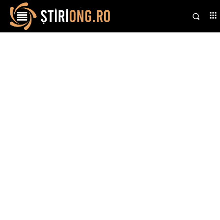
Stiri si noutati despre:
corupție