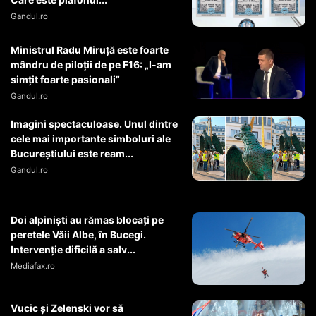
Gandul.ro
Ministrul Radu Miruţă este foarte
mândru de piloţii de pe F16: „I-am
simţit foarte pasionali”
Gandul.ro
Imagini spectaculoase. Unul dintre
cele mai importante simboluri ale
Bucureștiului este ream...
Gandul.ro
Doi alpiniști au rămas blocați pe
peretele Văii Albe, în Bucegi.
Intervenție dificilă a salv...
Mediafax.ro
Vucic și Zelenski vor să