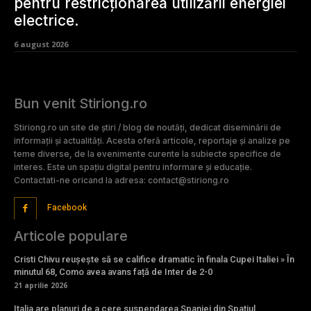
pentru restricționarea utilizării energiei
electrice.
6 august 2026
Bun venit Stiriong.ro
Stiriong.ro un site de știri / blog de noutăți, dedicat diseminării de
informații și actualități. Acesta oferă articole, reportaje și analize pe
teme diverse, de la evenimente curente la subiecte specifice de
interes. Este un spațiu digital pentru informare și educație.
Contactati-ne oricand la adresa: contact@stiriong.ro
Facebook
Articole populare
Cristi Chivu reușește să se califice dramatic în finala Cupei Italiei » În
minutul 68, Como avea avans față de Inter de 2-0
21 aprilie 2026
Italia are planuri de a cere suspendarea Spaniei din Spațiul