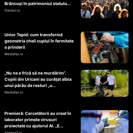
Brâncuși în patrimoniul statulu...
Gandul.ro
Unior Tepid: cum transformă
geometria cheii cuplul în fermitate
a prinderii
Mediafax.ro
„Nu ne e frică să ne murdărim”.
Copiii din Uricani au curățat albia
unui pârâu de resturi „u...
Mediafax.ro
Premieră: Cercetătorii au creat în
laborator primele virusuri
proiectate cu ajutorul AI. „E...
Antena3.ro