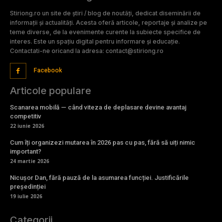
Stiriong.ro un site de știri / blog de noutăți, dedicat diseminării de
informații și actualități. Acesta oferă articole, reportaje și analize pe
teme diverse, de la evenimente curente la subiecte specifice de
interes. Este un spațiu digital pentru informare și educație.
Contactati-ne oricand la adresa: contact@stiriong.ro
Facebook
Articole populare
Scanarea mobilă — când viteza de deplasare devine avantaj
competitiv
22 iunie 2026
Cum îți organizezi mutarea în 2026 pas cu pas, fără să uiți nimic
important?
24 martie 2026
Nicușor Dan, fără pauză de la asumarea funcției. Justificările
președinției
19 iulie 2026
Categorii