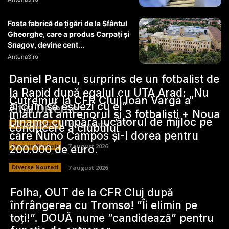
Fosta fabrică de țigări de la Sfântul
Gheorghe, care a produs Carpați și
Snagov, devine cent...
Antena3.ro
Daniel Pancu, surprins de un fotbalist de
la Rapid după egalul cu UTA Arad: „Nu
Cutremur la CFR Cluj! Ioan Varga a
ai cum să eșuezi cu el”
Stiri Diverse:
înlăturat antrenorul și 3 fotbaliști + Noua
Dinamo cumpără jucătorul de mijloc pe
Diverse Noutati
7 august 2026
conducere a clubului
care Nuno Campos și-l dorea pentru
Diverse Noutati
7 august 2026
200.000 de euro.
Diverse Noutati
7 august 2026
Folha, OUT de la CFR Cluj după
înfrângerea cu Tromsø! ”Îi elimin pe
toți!”. DOUĂ nume ”candidează” pentru