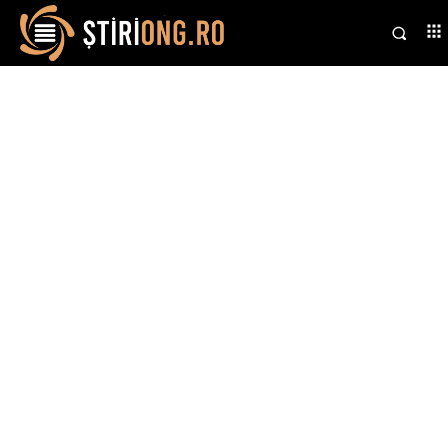
Stiri si noutati despre:
consultări