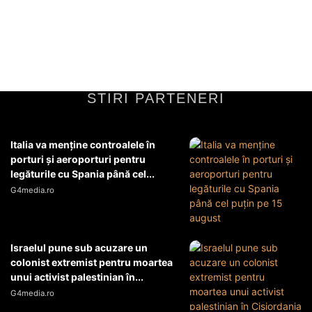
prim-vicepreședintelui PNL de la consultările cu Nicușor Dan a fost
influențată de o serie de...
Diverse Noutati
20 mai 2026
STIRI PARTENERI
Italia va menţine controalele în
porturi şi aeroporturi pentru
legăturile cu Spania până cel...
G4media.ro
Israelul pune sub acuzare un
colonist extremist pentru moartea
unui activist palestinian în...
G4media.ro