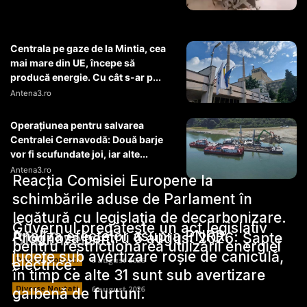
Centrala pe gaze de la Mintia, cea
mai mare din UE, începe să
producă energie. Cu cât s-ar p...
Antena3.ro
Operaţiunea pentru salvarea
Centralei Cernavodă: Două barje
vor fi scufundate joi, iar alte...
Antena3.ro
Reacția Comisiei Europene la
schimbările aduse de Parlament în
legătură cu legislația de decarbonizare.
Guvernul pregătește un act legislativ
Analiza efectelor asupra PNRR.
Stiri Diverse:
Prognoza pentru 6 august 2026: Șapte
pentru restricționarea utilizării energiei
județe sub avertizare roșie de caniculă,
Diverse Noutati
6 august 2026
electrice.
în timp ce alte 31 sunt sub avertizare
Diverse Noutati
6 august 2026
galbenă de furtuni.