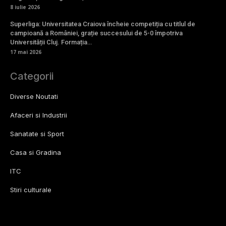
8 iulie 2026
Superliga: Universitatea Craiova încheie competiția cu titlul de
campioană a României, grație succesului de 5-0 împotriva
Universității Cluj. Formația…
17 mai 2026
Categorii
Diverse Noutati
Afaceri si Industrii
Sanatate si Sport
Casa si Gradina
ITC
Stiri culturale