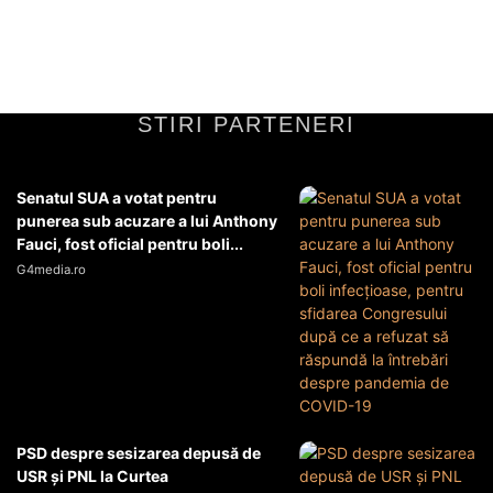
care includea...
Diverse Noutati
12 mai 2026
STIRI PARTENERI
Senatul SUA a votat pentru
punerea sub acuzare a lui Anthony
Fauci, fost oficial pentru boli...
G4media.ro
PSD despre sesizarea depusă de
USR și PNL la Curtea