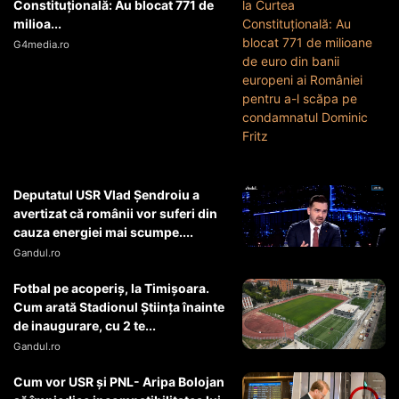
Constituțională: Au blocat 771 de
milioa...
G4media.ro
Deputatul USR Vlad Șendroiu a
avertizat că românii vor suferi din
cauza energiei mai scumpe....
Gandul.ro
Fotbal pe acoperiș, la Timișoara.
Cum arată Stadionul Știința înainte
de inaugurare, cu 2 te...
Gandul.ro
Cum vor USR şi PNL- Aripa Bolojan