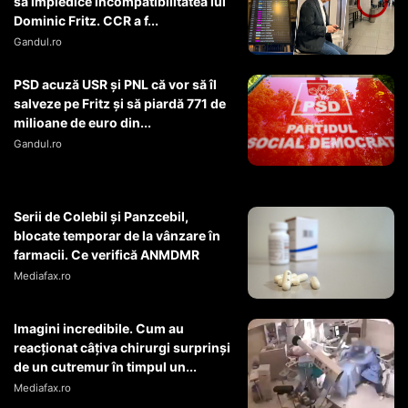
să împiedice incompatibilitatea lui
Dominic Fritz. CCR a f...
Gandul.ro
PSD acuză USR și PNL că vor să îl
salveze pe Fritz și să piardă 771 de
milioane de euro din...
Gandul.ro
Serii de Colebil și Panzcebil,
blocate temporar de la vânzare în
farmacii. Ce verifică ANMDMR
Mediafax.ro
Imagini incredibile. Cum au
reacționat câțiva chirurgi surprinși
de un cutremur în timpul un...
Mediafax.ro