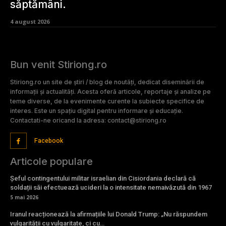
săptămâni.
4 august 2026
Bun venit Stiriong.ro
Stiriong.ro un site de știri / blog de noutăți, dedicat diseminării de
informații și actualități. Acesta oferă articole, reportaje și analize pe
teme diverse, de la evenimente curente la subiecte specifice de
interes. Este un spațiu digital pentru informare și educație.
Contactati-ne oricand la adresa: contact@stiriong.ro
Facebook
Articole populare
Șeful contingentului militar israelian din Cisiordania declară că
soldații săi efectuează ucideri la o intensitate nemaivăzută din 1967
5 mai 2026
Iranul reacționează la afirmațiile lui Donald Trump: „Nu răspundem
vulgarității cu vulgaritate, ci cu…