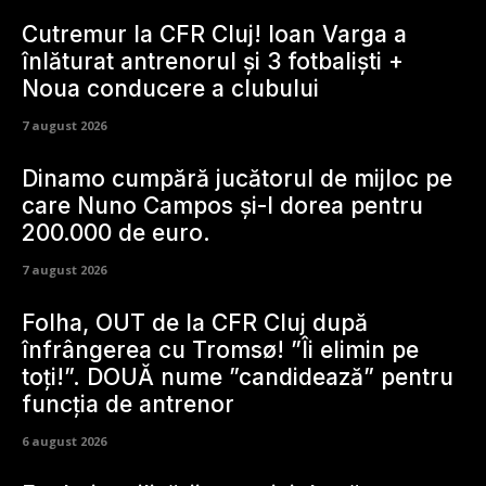
Cutremur la CFR Cluj! Ioan Varga a
înlăturat antrenorul și 3 fotbaliști +
Noua conducere a clubului
7 august 2026
Dinamo cumpără jucătorul de mijloc pe
care Nuno Campos și-l dorea pentru
200.000 de euro.
7 august 2026
Folha, OUT de la CFR Cluj după
înfrângerea cu Tromsø! ”Îi elimin pe
toți!”. DOUĂ nume ”candidează” pentru
funcția de antrenor
6 august 2026