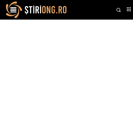
Stiri si noutati despre:
artefacte