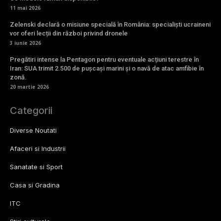
11 mai 2026
Zelenski declară o misiune specială în România: specialiști ucraineni
vor oferi lecții din război privind dronele
3 iunie 2026
Pregătiri intense la Pentagon pentru eventuale acțiuni terestre în
Iran: SUA trimit 2.500 de pușcași marini și o navă de atac amfibie în
zonă.
20 martie 2026
Categorii
Diverse Noutati
Afaceri si Industrii
Sanatate si Sport
Casa si Gradina
ITC