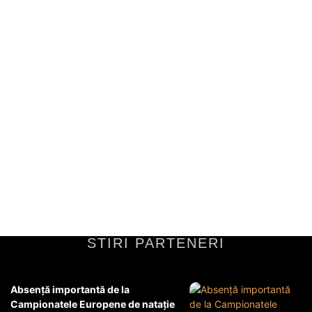
Coiful provenit din Coțofenești și
brățările dacice sustrase din muzeul
Drents din Olanda au fost restituite.
Recuperarea artefactelor istoricePrin intermediul unui efort
internațional coordonat, artefactele istorice de mare preț au fost
recuperate cu succes. Coiful de la Coțofenești și brățările...
Diverse Noutati
2 aprilie 2026
STIRI PARTENERI
Absență importantă de la
Campionatele Europene de natație