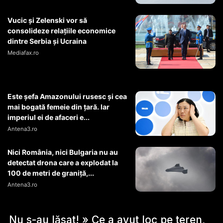
Vucic și Zelenski vor să
consolideze relațiile economice
dintre Serbia și Ucraina
Mediafax.ro
Este șefa Amazonului rusesc și cea
mai bogată femeie din țară. Iar
imperiul ei de afaceri e...
Antena3.ro
Nici România, nici Bulgaria nu au
detectat drona care a explodat la
100 de metri de graniță,...
Antena3.ro
Nu s-au lăsat! » Ce a avut loc pe teren,