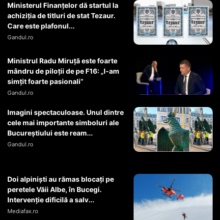
Ministerul Finanțelor dă startul la
achiziția de titluri de stat Tezaur.
Care este plafonul...
Gandul.ro
Ministrul Radu Miruţă este foarte
mândru de piloţii de pe F16: „I-am
simţit foarte pasionali”
Gandul.ro
Imagini spectaculoase. Unul dintre
cele mai importante simboluri ale
Bucureștiului este ream...
Gandul.ro
Doi alpiniști au rămas blocați pe
peretele Văii Albe, în Bucegi.
Intervenție dificilă a salv...
Mediafax.ro