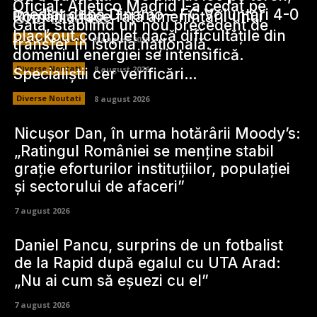
Oficial: Atletico Madrid l-a cedat pe
imediat după Dinamo – FC Voluntari 4-0
Stiri Diverse:
România face față amenințării unui
Gata, stabilind un nou precedent de
blackout complet dacă dificultățile din
Diverse Noutati
8 august 2026
transfer în istoria națională.
domeniul energiei se intensifică.
Diverse Noutati
8 august 2026
Specialiștii cer verificări…
Diverse Noutati
8 august 2026
Nicușor Dan, în urma hotărârii Moody’s:
„Ratingul României se menține stabil
grație eforturilor instituțiilor, populației
și sectorului de afaceri”
7 august 2026
Daniel Pancu, surprins de un fotbalist
de la Rapid după egalul cu UTA Arad:
„Nu ai cum să eșuezi cu el”
7 august 2026