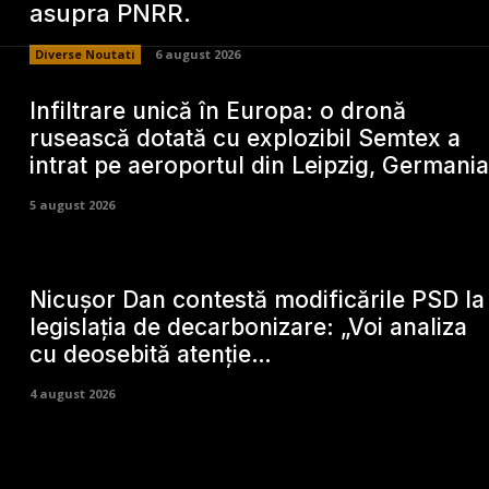
asupra PNRR.
Diverse Noutati
6 august 2026
Infiltrare unică în Europa: o dronă
rusească dotată cu explozibil Semtex a
intrat pe aeroportul din Leipzig, Germania
5 august 2026
Nicușor Dan contestă modificările PSD la
legislația de decarbonizare: „Voi analiza
cu deosebită atenție…
4 august 2026