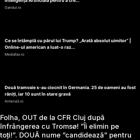
Inteligența Artificială pentru a cre...
Gandul.ro
Ce se întâmplă cu părul lui Trump? „Arată absolut uimitor” |
Online-ul american a luat-o raz...
Mediafax.ro
Două tramvaie s-au ciocnit în Germania. 25 de oameni au fost
răniți, iar 10 sunt în stare gravă
Antena3.ro
Folha, OUT de la CFR Cluj după
înfrângerea cu Tromsø! ”Îi elimin pe
toți!”. DOUĂ nume ”candidează” pentru