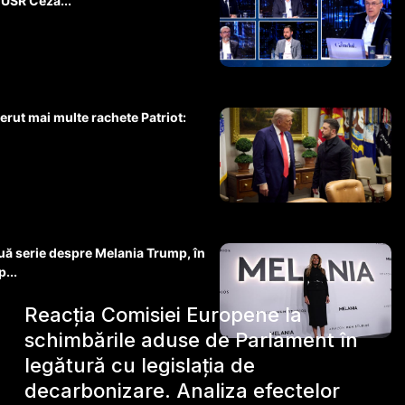
 USR Ceza...
erut mai multe rachete Patriot:
ă serie despre Melania Trump, în
p...
Reacția Comisiei Europene la
schimbările aduse de Parlament în
legătură cu legislația de
decarbonizare. Analiza efectelor