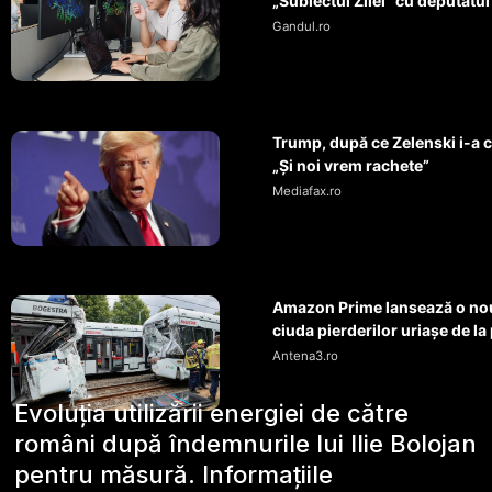
„Subiectul Zilei” cu deputatul
Gandul.ro
Trump, după ce Zelenski i-a c
„Și noi vrem rachete”
Mediafax.ro
Amazon Prime lansează o nou
ciuda pierderilor uriașe de la 
Antena3.ro
Evoluția utilizării energiei de către
români după îndemnurile lui Ilie Bolojan
pentru măsură. Informațiile