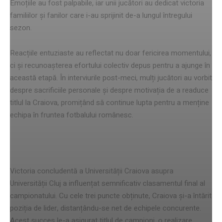
Emoțiile au fost palpabile, iar unii jucători au dedicat victoria
familiilor și fanilor care i-au sprijinit de-a lungul întregului
sezon.
Reacțiile entuziaste au reflectat nu doar fericirea momentului,
ci și recunoașterea efortului colectiv depus pentru a ajunge în
această etapă. În interviurile post-meci, mulți jucători au vorbit
despre sacrificiile personale și despre motivația de a readuce
titlul la Craiova, promițând să continue lupta pentru a menține
echipa în fruntea fotbalului românesc.
Impactul asupra clasamentului
Victoria concludentă a Universității Craiova asupra
Universității Cluj a influențat semnificativ clasamentul final al
campionatului. Cu cele trei puncte obținute, Craiova și-a întărit
poziția de lider, distanțându-se net de echipele concurente.
Acest succes le-a asigurat titlul de campioni, o realizare