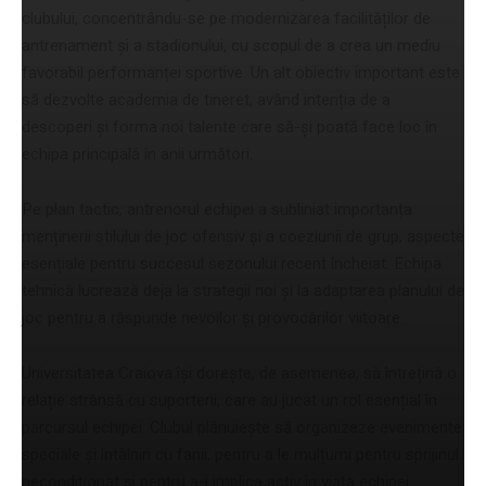
clubului, concentrându-se pe modernizarea facilităților de
antrenament și a stadionului, cu scopul de a crea un mediu
favorabil performanței sportive. Un alt obiectiv important este
să dezvolte academia de tineret, având intenția de a
descoperi și forma noi talente care să-și poată face loc în
echipa principală în anii următori.
Pe plan tactic, antrenorul echipei a subliniat importanța
menținerii stilului de joc ofensiv și a coeziunii de grup, aspecte
esențiale pentru succesul sezonului recent încheiat. Echipa
tehnică lucrează deja la strategii noi și la adaptarea planului de
joc pentru a răspunde nevoilor și provocărilor viitoare.
Universitatea Craiova își dorește, de asemenea, să întrețină o
relație strânsă cu suporterii, care au jucat un rol esențial în
parcursul echipei. Clubul plănuiește să organizeze evenimente
speciale și întâlniri cu fanii, pentru a le mulțumi pentru sprijinul
necondiționat și pentru a-i implica activ în viața echipei.