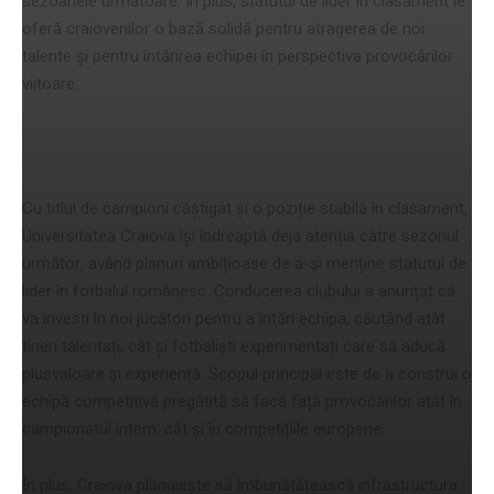
sezoanele următoare. În plus, statutul de lider în clasament le
oferă craiovenilor o bază solidă pentru atragerea de noi
talente și pentru întărirea echipei în perspectiva provocărilor
viitoare.
Planuri pentru sezonul următor
Cu titlul de campioni câștigat și o poziție stabilă în clasament,
Universitatea Craiova își îndreaptă deja atenția către sezonul
următor, având planuri ambițioase de a-și menține statutul de
lider în fotbalul românesc. Conducerea clubului a anunțat că
va investi în noi jucători pentru a întări echipa, căutând atât
tineri talentați, cât și fotbaliști experimentați care să aducă
plusvaloare și experiență. Scopul principal este de a construi o
echipă competitivă pregătită să facă față provocărilor atât în
campionatul intern, cât și în competițiile europene.
În plus, Craiova plănuiește să îmbunătățească infrastructura