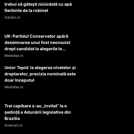
Rutele din Europa pe care trenul
este mai rapid decât avionul. Cum
să economisești timp și bani
Gandul.ro
China lovește SUA cu noi sancțiuni
înaintea întâlnirii Xi-Trump.
Beijingul restricționează e...
Gandul.ro
Experții avertizează: De ce nu ar
trebui să gătești niciodată cu apă
fierbinte de la robinet
Gandul.ro