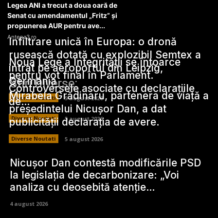
UK: Partidul Conservator apără
desemnarea unui fost neonazist
drept candidat la alegerile lo...
Mediafax.ro
Unior Tepid: la alegerea nivelelor și
dreptarelor, precizia nominală este
doar începutul
Mediafax.ro
Trei capibare s-au „invitat” la o
ședință a Adunării legislative din
Brazilia
Antena3.ro
Legea ANI a trecut a doua oară de
Senat cu amendamentul „Fritz” și
propunerea AUR pentru ave...
Antena3.ro