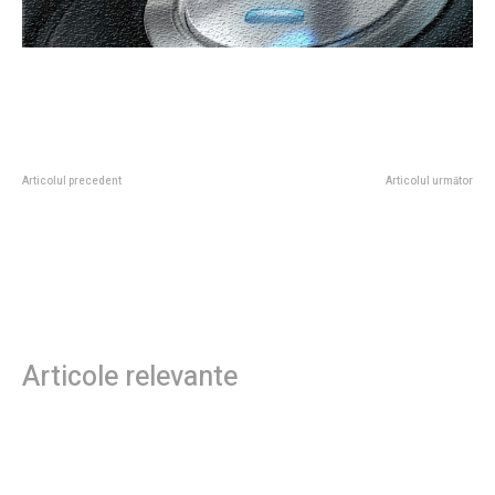
Articolul precedent
Articolul următor
Președintele Nicușor Dan o va
Prețul motorinei a diminuat luni,
numi pe Delia Velculescu în
18 mai 2026. Ce sumă se plătește
funcția de premier.
pentru un litru de carburant în
București, Cluj, Timișoara, Iași și
Constanța
Articole relevante