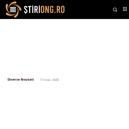
Superliga: Universitatea Craiova
încheie competiția cu titlul de
campioană a României, grație
succesului de 5-0 împotriva
Universității Cluj. Formația…
Diverse Noutati
17 mai 2026