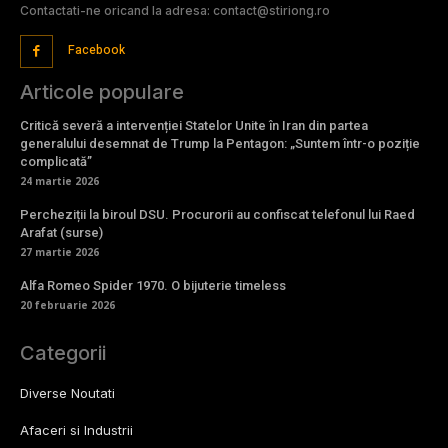
susține propaganda proeuropeană”…
3 august 2026
Ce influență are Ceuta în migrarea către
Europa: examinarea unei crize fără
sfârșit.
3 august 2026
Bun venit Stiriong.ro
Stiriong.ro un site de știri / blog de noutăți, dedicat diseminării de
informații și actualități. Acesta oferă articole, reportaje și analize pe
teme diverse, de la evenimente curente la subiecte specifice de
interes. Este un spațiu digital pentru informare și educație.
Contactati-ne oricand la adresa: contact@stiriong.ro
Facebook