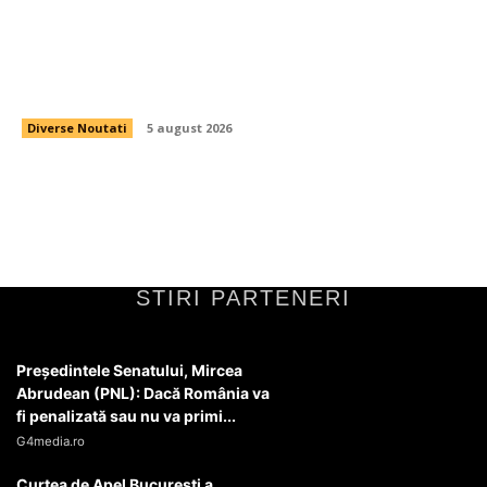
Mirabela Grădinaru, partenera de viață a
președintelui Nicușor Dan, a dat publicității
declarația de avere.
Diverse Noutati
5 august 2026
STIRI PARTENERI
Președintele Senatului, Mircea
Abrudean (PNL): Dacă România va
fi penalizată sau nu va primi...
G4media.ro