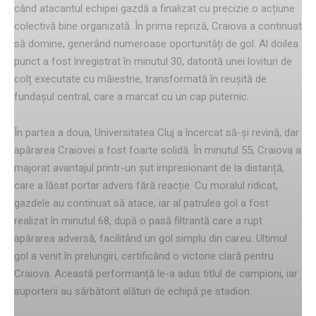
când atacantul echipei gazdă a finalizat cu precizie o acțiune
colectivă bine organizată. În prima repriză, Craiova a continuat
să domine, generând numeroase oportunități de gol. Al doilea
punct a fost înregistrat în minutul 30, datorită unei lovituri de
colț executate cu măiestrie, transformată în reușită de
fundașul central, care a marcat cu un cap puternic.
În partea a doua, Universitatea Cluj a încercat să-și revină, dar
apărarea Craiovei a fost foarte solidă. În minutul 55, Craiova a
majorat avantajul printr-un șut impresionant de la distanță,
care a lăsat portar advers fără reacție. Cu moralul ridicat,
gazdele au continuat să atace, iar al patrulea gol a fost
realizat în minutul 68, după o pasă filtrantă care a rupt
apărarea adversă, facilitând un gol simplu din careu. Ultimul
gol a venit în prelungiri, certificând o victorie clară pentru
Craiova. Această performanță le-a adus titlul de campioni, iar
suporterii au sărbătorit alături de echipă pe stadion.