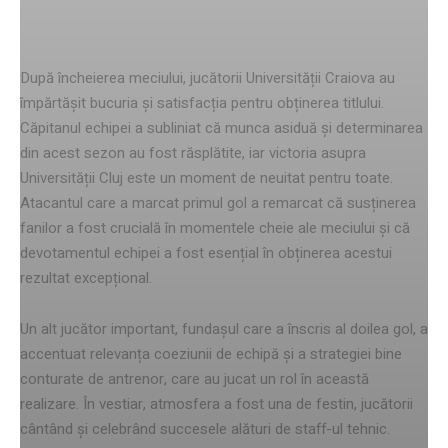
Reacțiile jucătorilor
După încheierea meciului, jucătorii Universității Craiova au
împărtășit bucuria și satisfacția pentru obținerea titlului.
Căpitanul echipei a subliniat că munca asiduă și determinarea
din acest sezon au fost răsplătite, iar victoria asupra
Universității Cluj este un moment de neuitat pentru toate.
Atacantul care a marcat primul gol a remarcat că susținerea
fanilor a fost crucială în momentele cheie ale meciului și că
devotamentul echipei a fost esențial în obținerea acestui
rezultat excepțional.
Un alt jucător important, fundașul care a înscris al doilea gol, a
accentuat relevanța coeziunii de echipă și a strategiei bine
conturate de antrenor, care au jucat un rol în această
realizare. În vestiar, atmosfera a fost una de festin, jucătorii
cântând și celebrând succesele alături de staff-ul tehnic.