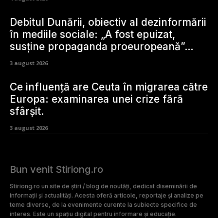
Europa: „Marocul furnizează forță de...
4 august 2026
UDMR ia în considerare susținerea unui
guvern PSD: „Toate posibilitățile sunt
deschise”. Liderul anticipează
„rezultate” în următoarele două
săptămâni.
4 august 2026
INTERVIU Criza Dunării: Probleme
neexplorate și alarmante. „Dunărea
colectează afluenții din 10 națiuni”
4 august 2026
Debitul Dunării, obiectiv al dezinformării
în mediile sociale: „A fost epuizat,