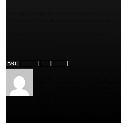
Cu un plan bine definit și o viziune clară pentru viitor,
Universitatea Craiova este determinată să construiască…
Sursa articol / foto: https://news.google.com/home?
hl=ro&gl=RO&ceid=RO%3Aro
TAGS
suporteri
titlu
victorie
Gerea Mihail
Autorul Mihai Gerea se remarcă prin profunzimea
ideilor, un stil rafinat și un dar rar de a transforma
cuvintele în emoții reale. Textele sale creează o
experiență captivantă, care inspiră și invită la
reflecție. Nu se limitează la a informa, ci ajung
direct la latura sensibilă a cititorului, lăsând o
impresie puternică. Prin claritate, echilibru și forță
expresivă, Mihai se conturează drept una dintre cele
mai valoroase voci ale eseisticii și jurnalismului de
opinie contemporan.