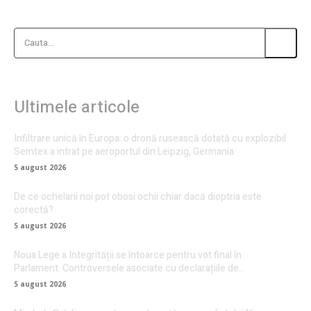
Cauta...
Ultimele articole
Infiltrare unică în Europa: o dronă rusească dotată cu explozibil
Semtex a intrat pe aeroportul din Leipzig, Germania
5 august 2026
De ce ochelarii noi pot obosi ochii chiar dacă dioptria este
corectă?
5 august 2026
Noua Lege a Integrității se întoarce pentru vot final în
Parlament. Controversele asociate cu declarațiile de…
5 august 2026