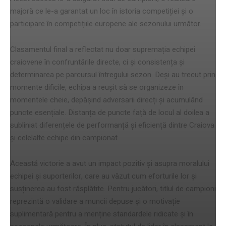
majoră ce le-a garantat un loc în istoria competiției și o
participare în competițiile europene ale sezonului următor.
Clasamentul final a reflectat nu doar supremația echipei
craiovene în confruntările directe, ci și consistența și
determinarea pe parcursul întregului sezon. Deși au trecut prin
momente dificile, echipa a reușit să se organizeze în
momentele cheie, depășind adversarii direcți și acumulând
puncte esențiale. Distanța de puncte față de locul al doilea a
subliniat diferențele de performanță și eficiență dintre Craiova
și celelalte echipe din campionat.
Această victorie a avut un impact pozitiv și asupra moralului
echipei și suporterilor, care au văzut cum eforturile lor și
susținerea au fost răsplătite. Pentru jucători, titlul de campioni
reprezintă o validare a muncii depuse și o motivație
suplimentară pentru a menține standardele ridicate și în