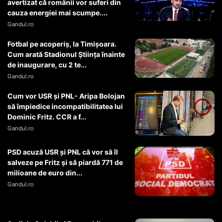
avertizat că românii vor suferi din
cauza energiei mai scumpe....
Gandul.ro
Fotbal pe acoperiș, la Timișoara.
Cum arată Stadionul Știința înainte
de inaugurare, cu 2 te...
Gandul.ro
Cum vor USR şi PNL- Aripa Bolojan
să împiedice incompatibilitatea lui
Dominic Fritz. CCR a f...
Gandul.ro
PSD acuză USR și PNL că vor să îl
salveze pe Fritz și să piardă 771 de
milioane de euro din...
Gandul.ro