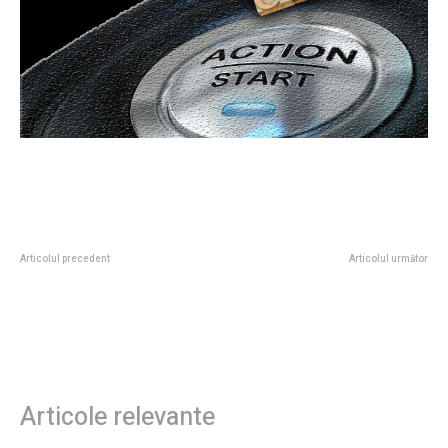
Articolul precedent
Articolul următor
„Președintele afirmă că pacea se
Fotografie și declarația lui
realizează prin putere”. Cum a
Dominic Fritz: „Pe calea corectă a
obținut Ucraina susținerea lui
istoriei”. Planul USR în elaborare.
Trump pentru a acționa „mai…
Articole relevante