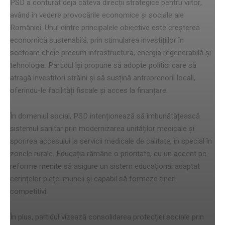
PSD a conturat deja câteva direcții strategice pentru viitor,
având în vedere provocările economice și sociale ale
României. Unul dintre principalele obiective este creșterea
economică sustenabilă, prin stimularea investițiilor în
sectoare cheie precum infrastructura, energia regenerabilă și
tehnologia. Partidul își propune să adopte politici care să
atragă investitori străini și să susțină antreprenorii locali,
oferindu-le facilități fiscale și acces la finanțare.
În domeniul social, PSD intenționează să îmbunătățească
sistemul sanitar prin modernizarea unităților medicale și
sporirea accesului la servicii medicale de calitate, în special în
zonele rurale. Educația rămâne o prioritate, cu un accent pe
reforme menite să asigure un sistem educațional adaptat
cerințelor pieței muncii și capabil să formeze tineri
competitivi.
În plus, partidul vizează consolidarea protecției sociale prin