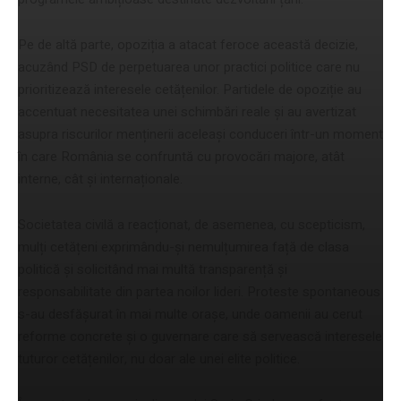
Pe de altă parte, opoziția a atacat feroce această decizie,
acuzând PSD de perpetuarea unor practici politice care nu
prioritizează interesele cetățenilor. Partidele de opoziție au
accentuat necesitatea unei schimbări reale și au avertizat
asupra riscurilor menținerii aceleași conduceri într-un moment
în care România se confruntă cu provocări majore, atât
interne, cât și internaționale.
Societatea civilă a reacționat, de asemenea, cu scepticism,
mulți cetățeni exprimându-și nemulțumirea față de clasa
politică și solicitând mai multă transparență și
responsabilitate din partea noilor lideri. Proteste spontaneous
s-au desfășurat în mai multe orașe, unde oamenii au cerut
reforme concrete și o guvernare care să servească interesele
tuturor cetățenilor, nu doar ale unei elite politice.