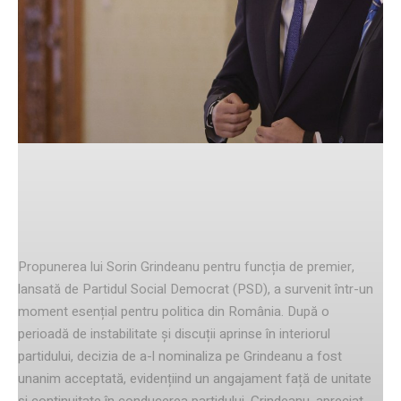
Facebook
Twitter
Pinterest
Contextul nominalizării
Propunerea lui Sorin Grindeanu pentru funcția de premier,
lansată de Partidul Social Democrat (PSD), a survenit într-un
moment esențial pentru politica din România. După o
perioadă de instabilitate și discuții aprinse în interiorul
partidului, decizia de a-l nominaliza pe Grindeanu a fost
unanim acceptată, evidențiind un angajament față de unitate
și continuitate în conducerea partidului. Grindeanu, apreciat