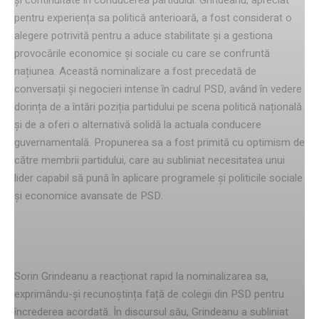
pentru experiența sa politică anterioară, a fost considerat o
alegere potrivită pentru a aduce stabilitate și a gestiona
provocările economice și sociale cu care se confruntă
națiunea. Această nominalizare a fost precedată de
conversații și negocieri intense în cadrul PSD, având în vedere
dorința de a întări poziția partidului pe scena politică națională
și de a oferi o alternativă solidă la actuala conducere
guvernamentală. Propunerea sa a fost primită cu optimism de
către membrii partidului, care au subliniat necesitatea unui
lider capabil să pună în aplicare programele și politicile sociale
și economice avansate de PSD.
Reacția lui Sorin Grindeanu
Sorin Grindeanu a reacționat rapid la nominalizarea sa,
exprimându-și recunoștința față de colegii din PSD pentru
încrederea acordată. În discursul său, Grindeanu a subliniat