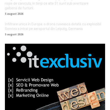
roșie de caniculă, în timp ce alte 31 sunt sub avertizare
galbenă de furtuni.
5 august 2026
Infiltrare unică în Europa: o dronă rusească dotată cu explozibil
Semtex a intrat pe aeroportul din Leipzig, Germania
5 august 2026