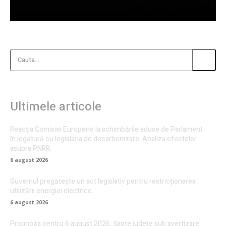
mai valoroase voci ale eseisticii și jurnalismului de
opinie contemporan.
Cauta...
Ultimele articole
Reacția Comisiei Europene la schimbările aduse de Parlament
în legătură cu legislația de decarbonizare. Analiza efectelor
asupra PNRR.
6 august 2026
Guvernul pregătește un act legislativ pentru restricționarea
utilizării energiei electrice.
6 august 2026
Prognoza pentru 6 august 2026: Șapte județe sub avertizare