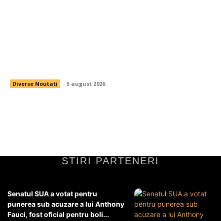
Prognoza pentru 6 august 2026: Șapte județe
sub avertizare roșie de caniculă, în timp ce alte
31 sunt sub avertizare galbenă de furtuni.
Diverse Noutati
5 august 2026
STIRI PARTENERI
Senatul SUA a votat pentru
punerea sub acuzare a lui Anthony
Fauci, fost oficial pentru boli...