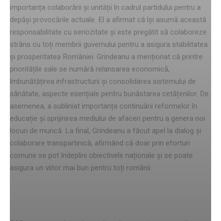
importanța colaborării și unității în cadrul partidului pentru a
depăși provocările actuale. El a afirmat că își asumă această
responsabilitate cu seriozitate și este pregătit să colaboreze
strâns cu toți membrii guvernului pentru a asigura stabilitatea
și prosperitatea României. Grindeanu a menționat că printre
prioritățile sale se numără relansarea economică,
îmbunătățirea infrastructurii și consolidarea sistemului de
sănătate, aspecte esențiale pentru bunăstarea cetățenilor. De
asemenea, a subliniat importanța continuării reformelor în
educație și sprijinirea mediului de afaceri pentru a genera noi
locuri de muncă. La final, Grindeanu a făcut apel la dialog și
colaborare transpartinică, afirmând că doar prin eforturi
comune se pot îndeplini obiectivele naționale și se poate
asigura un viitor mai bun pentru toți românii.
Planurile PSD pentru viitor