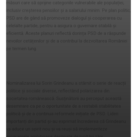
măsuri care să sprijine categoriile vulnerabile ale populației,
inclusiv creșterea pensiilor și a salariului minim. Pe plan politic,
PSD are de gând să promoveze dialogul și cooperarea cu
celelalte partide, pentru a asigura o guvernare stabilă și
eficientă. Aceste planuri reflectă dorința PSD de a răspunde
nevoilor cetățenilor și de a contribui la dezvoltarea României
pe termen lung.
Reacții politice și sociale
Nominalizarea lui Sorin Grindeanu a stârnit o serie de reacții
politice și sociale diverse, reflectând polarizarea din
societatea românească. Susținătorii au perceput această
desemnare ca pe o oportunitate de a restabili stabilitatea
politică și de a continua reformele inițiate de PSD. Lideri
importanți din partid și-au exprimat încrederea că Grindeanu
va aduce un spirit nou și va reuși să implementeze
programele ambițioase destinate dezvoltării țării.