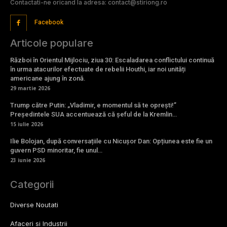
Contactati-ne oricand la adresa: contact@stiriong.ro
Facebook
Articole populare
Război în Orientul Mijlociu, ziua 30: Escaladarea conflictului continuă
în urma atacurilor efectuate de rebelii Houthi, iar noi unități
americane ajung în zonă.
29 martie 2026
Trump către Putin: „Vladimir, e momentul să te oprești!”
Președintele SUA accentuează că șeful de la Kremlin…
15 iulie 2026
Ilie Bolojan, după conversațiile cu Nicușor Dan: Opțiunea este fie un
guvern PSD minoritar, fie unul…
23 iunie 2026
Categorii
Diverse Noutati
Afaceri si Industrii