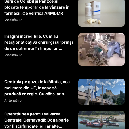
Serii de Colebil și Panzcebil,
blocate temporar de la vânzare în
farmacii. Ce verifică ANMDMR
Mediafax.ro
Imagini incredibile. Cum au
reacționat câțiva chirurgi surprinși
de un cutremur în timpul un...
Mediafax.ro
Centrala pe gaze de la Mintia, cea
mai mare din UE, începe să
producă energie. Cu cât s-ar p...
Antena3.ro
Operaţiunea pentru salvarea
Centralei Cernavodă: Două barje
vor fi scufundate joi, iar alte...