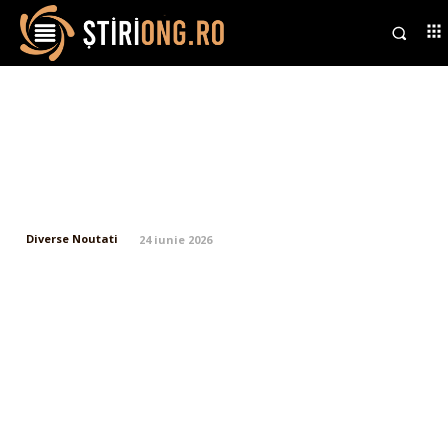
Sorin Grindeanu, prima reacție
după ce PSD l-a propus în
unanimitate pentru funcția de
premier: Nu vom rămâne cu…
Diverse Noutati
24 iunie 2026