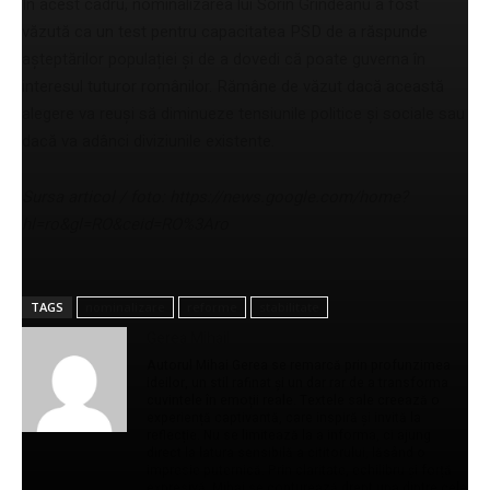
În acest cadru, nominalizarea lui Sorin Grindeanu a fost
văzută ca un test pentru capacitatea PSD de a răspunde
așteptărilor populației și de a dovedi că poate guverna în
interesul tuturor românilor. Rămâne de văzut dacă această
alegere va reuși să diminueze tensiunile politice și sociale sau
dacă va adânci diviziunile existente.
Sursa articol / foto: https://news.google.com/home?
hl=ro&gl=RO&ceid=RO%3Aro
TAGS
nominalizare
reforme
stabilitate
Gerea Mihail
Autorul Mihai Gerea se remarcă prin profunzimea
ideilor, un stil rafinat și un dar rar de a transforma
cuvintele în emoții reale. Textele sale creează o
experiență captivantă, care inspiră și invită la
reflecție. Nu se limitează la a informa, ci ajung
direct la latura sensibilă a cititorului, lăsând o
impresie puternică. Prin claritate, echilibru și forță
expresivă, Mihai se conturează drept una dintre cele