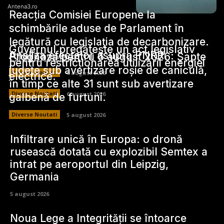
Antena3.ro
Reacția Comisiei Europene la
schimbările aduse de Parlament în
legătură cu legislația de decarbonizare.
Guvernul pregătește un act legislativ
Analiza efectelor asupra PNRR.
Stiri Diverse:
Prognoza pentru 6 august 2026: Șapte
pentru restricționarea utilizării energiei
județe sub avertizare roșie de caniculă,
Diverse Noutati
6 august 2026
electrice.
în timp ce alte 31 sunt sub avertizare
Diverse Noutati
6 august 2026
galbenă de furtuni.
Diverse Noutati
5 august 2026
Infiltrare unică în Europa: o dronă
rusească dotată cu explozibil Semtex a
intrat pe aeroportul din Leipzig,
Germania
5 august 2026
Noua Lege a Integrității se întoarce