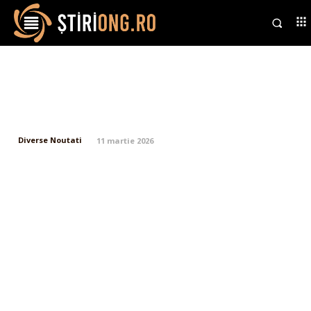
Scandal la interogarea Oanei
Țoiu, șeful diplomației: deviere
xenofobă în comisia legislativă…
Diverse Noutati
11 martie 2026