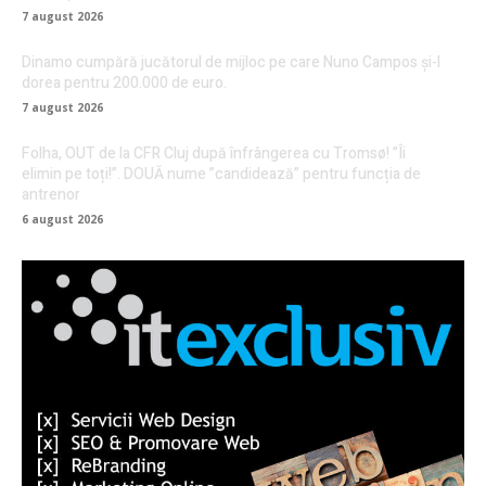
7 august 2026
Dinamo cumpără jucătorul de mijloc pe care Nuno Campos și-l
dorea pentru 200.000 de euro.
7 august 2026
Folha, OUT de la CFR Cluj după înfrângerea cu Tromsø! ”Îi
elimin pe toți!”. DOUĂ nume ”candidează” pentru funcția de
antrenor
6 august 2026