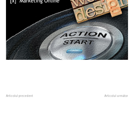
Articolul precedent
Articolul următor
Băsescu, în legătură cu cererea
Bolojan l-a primit pe noul
SUA de a trimite soldați la baza
ambasador al SUA la București și
Kogălniceanu: Trump își caută
i-a arătat decizia CSAT
adepți. România…
referitoare la desfășurarea de…