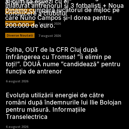
ai cum să eșuezi cu el”
Stiri Diverse:
înlăturat antrenorul și 3 fotbaliști + Noua
Dinamo cumpără jucătorul de mijloc pe
Diverse Noutati
7 august 2026
conducere a clubului
care Nuno Campos și-l dorea pentru
Diverse Noutati
7 august 2026
200.000 de euro.
Diverse Noutati
7 august 2026
Folha, OUT de la CFR Cluj după
înfrângerea cu Tromsø! ”Îi elimin pe
toți!”. DOUĂ nume ”candidează” pentru
funcția de antrenor
6 august 2026
Evoluția utilizării energiei de către
români după îndemnurile lui Ilie Bolojan
pentru măsură. Informațiile
Transelectrica
6 august 2026