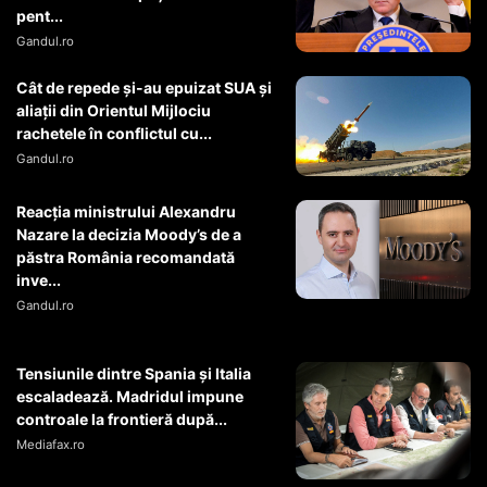
pent...
Gandul.ro
Cât de repede și-au epuizat SUA și
aliații din Orientul Mijlociu
rachetele în conflictul cu...
Gandul.ro
Reacția ministrului Alexandru
Nazare la decizia Moody’s de a
păstra România recomandată
inve...
Gandul.ro
Tensiunile dintre Spania și Italia
escaladează. Madridul impune
controale la frontieră după...
Mediafax.ro