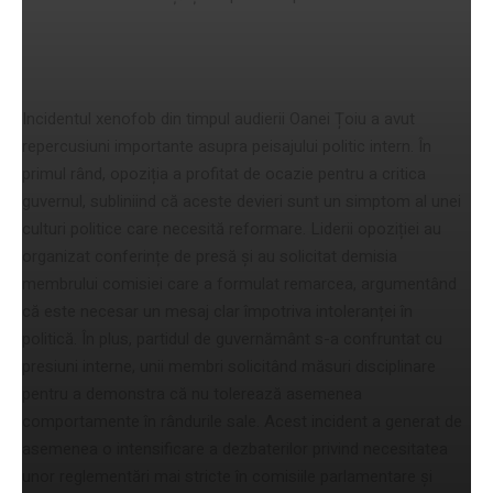
Consecințele politice
Incidentul xenofob din timpul audierii Oanei Țoiu a avut
repercusiuni importante asupra peisajului politic intern. În
primul rând, opoziția a profitat de ocazie pentru a critica
guvernul, subliniind că aceste devieri sunt un simptom al unei
culturi politice care necesită reformare. Liderii opoziției au
organizat conferințe de presă și au solicitat demisia
membrului comisiei care a formulat remarcea, argumentând
că este necesar un mesaj clar împotriva intoleranței în
politică. În plus, partidul de guvernământ s-a confruntat cu
presiuni interne, unii membri solicitând măsuri disciplinare
pentru a demonstra că nu tolerează asemenea
comportamente în rândurile sale. Acest incident a generat de
asemenea o intensificare a dezbaterilor privind necesitatea
unor reglementări mai stricte în comisiile parlamentare și