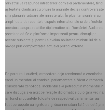
ministrul va răspunde întrebărilor comisiei parlamentare, fiind
așteptate clarificări cu privire la anumite decizii controversate
și la planurile viitoare ale ministerului. În plus, tensiunile erau
amplificate de recentele dispute internaționale și de efectele
acestora asupra relațiilor diplomatice ale României. Audierea
promitea să fie o platformă importantă pentru discuții pe
aceste subiecte și pentru a evalua abilitatea ministrului de a
naviga prin complexitățile actualei politici externe.
Incidentul xenofob
Pe parcursul audierii, atmosfera deja tensionată a escaladat
când un membru al comisiei parlamentare a făcut o remarcă
considerată xenofobă. Incidentul s-a petrecut în momentul în
care discuția s-a axat pe relațiile diplomatice cu o țară vecină,
iar tonul și cuvintele folosite de respectivul parlamentar au
fost percepute ca jignitoare și discriminatorii față de cetățenii