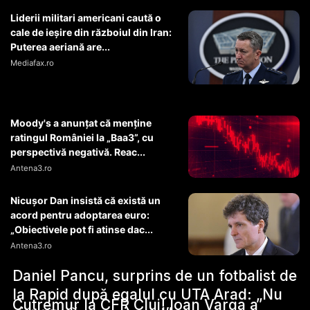
Liderii militari americani caută o
cale de ieșire din războiul din Iran:
Puterea aeriană are...
Mediafax.ro
Moody's a anunțat că menține
ratingul României la „Baa3”, cu
perspectivă negativă. Reac...
Antena3.ro
Nicușor Dan insistă că există un
acord pentru adoptarea euro:
„Obiectivele pot fi atinse dac...
Antena3.ro
Daniel Pancu, surprins de un fotbalist de
la Rapid după egalul cu UTA Arad: „Nu
Cutremur la CFR Cluj! Ioan Varga a