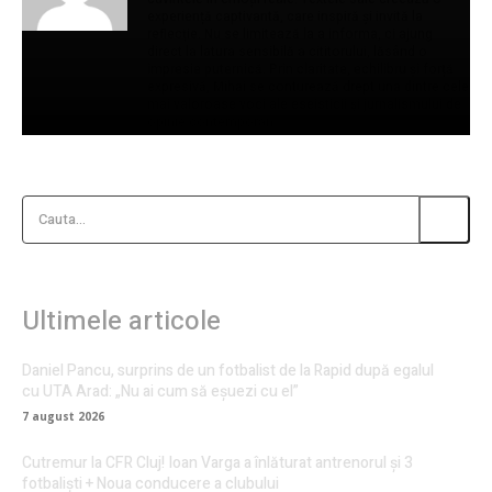
experiență captivantă, care inspiră și invită la
reflecție. Nu se limitează la a informa, ci ajung
direct la latura sensibilă a cititorului, lăsând o
impresie puternică. Prin claritate, echilibru și forță
expresivă, Mihai se conturează drept una dintre cele
mai valoroase voci ale eseisticii și jurnalismului de
opinie contemporan.
Cauta...
Ultimele articole
Daniel Pancu, surprins de un fotbalist de la Rapid după egalul
cu UTA Arad: „Nu ai cum să eșuezi cu el”
7 august 2026
Cutremur la CFR Cluj! Ioan Varga a înlăturat antrenorul și 3
fotbaliști + Noua conducere a clubului