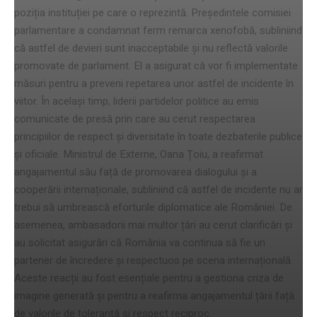
poziția instituției pe care o reprezintă. Președintele comisiei
parlamentare a condamnat ferm remarca xenofobă, subliniind
că astfel de devieri sunt inacceptabile și nu reflectă valorile
promovate de parlament. El a asigurat că vor fi implementate
măsuri pentru a preveni repetarea unor astfel de incidente în
viitor. În același timp, liderii partidelor politice au emis
comunicate de presă prin care au cerut respectarea
principiilor de respect și diversitate în toate dezbaterile publice
și oficiale. Ministrul de Externe, Oana Țoiu, a reafirmat
angajamentul său față de promovarea dialogului și a
cooperării internaționale, subliniind că astfel de incidente nu ar
trebui să umbrească eforturile diplomatice ale României. De
asemenea, ambasadorii mai multor țări au cerut clarificări și
au solicitat asigurări că România va continua să fie un
partener de încredere și respectuos pe scena internațională.
Aceste reacții au fost esențiale pentru a gestiona criza de
imagine generată și pentru a reafirma angajamentul țării față
de valorile de toleranță și respect reciproc.