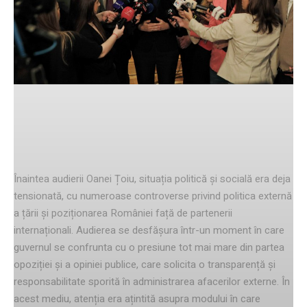
Facebook
Twitter
Pinterest
Contextul audierii
Înaintea audierii Oanei Țoiu, situația politică și socială era deja
tensionată, cu numeroase controverse privind politica externă
a țării și poziționarea României față de partenerii
internaționali. Audierea se desfășura într-un moment în care
guvernul se confrunta cu o presiune tot mai mare din partea
opoziției și a opiniei publice, care solicita o transparență și
responsabilitate sporită în administrarea afacerilor externe. În
acest mediu, atenția era ațintită asupra modului în care