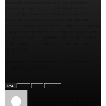
despre introducerea unor sesiuni de formare pe tema
diversității și incluziunii pentru parlamentari. Pe scena
internațională, România a trebuit să gestioneze cu grijă
impactul asupra imaginii sale, inițiind discuții diplomatice
pentru a reasigura partenerii externi de angajamentul său față
de valorile europene. Aceste consecințe politice au adus în
prim-plan complexitatea gestionării unei crize de imagine și au
subliniat importanța conduitei responsabile din partea
oficialilor aleși.
Sursa articol / foto: https://news.google.com/home?
hl=ro&gl=RO&ceid=RO%3Aro
TAGS
audierii
reacții
xenofobie
Gerea Mihail
Autorul Mihai Gerea se remarcă prin profunzimea
ideilor, un stil rafinat și un dar rar de a transforma
cuvintele în emoții reale. Textele sale creează o