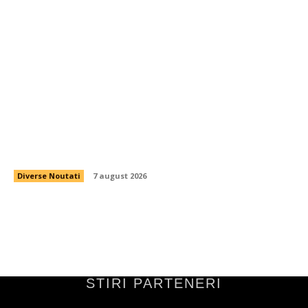
Dinamo cumpără jucătorul de mijloc pe care
Nuno Campos și-l dorea pentru 200.000 de
euro.
Diverse Noutati
7 august 2026
STIRI PARTENERI