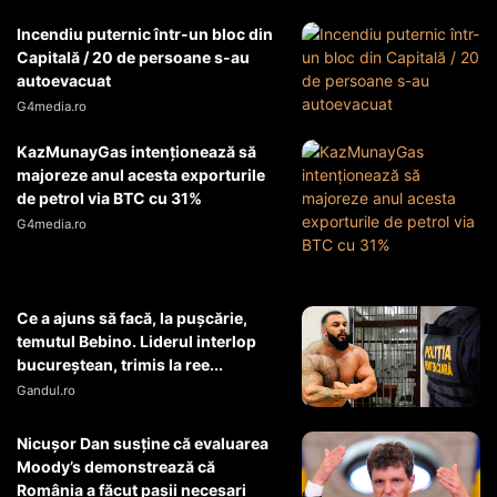
Incendiu puternic într-un bloc din
Capitală / 20 de persoane s-au
autoevacuat
G4media.ro
KazMunayGas intenţionează să
majoreze anul acesta exporturile
de petrol via BTC cu 31%
G4media.ro
Ce a ajuns să facă, la pușcărie,
temutul Bebino. Liderul interlop
bucureștean, trimis la ree...
Gandul.ro
Nicușor Dan susține că evaluarea
Moody’s demonstrează că
România a făcut pașii necesari