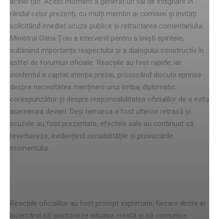
acelei țări. Acest moment a generat un val de indignare în
rândul celor prezenți, cu mulți membri ai comisiei și invitați
solicitând imediat scuze publice și retractarea comentariului.
Ministrul Oana Țoiu a intervenit pentru a liniști spiritele,
subliniind importanța respectului și a dialogului constructiv în
astfel de forumuri oficiale. Reacțiile au fost rapide, iar
incidentul a captat atenția presei, provocând discuții aprinse
despre necesitatea menținerii unui limbaj diplomatic
corespunzător și despre responsabilitatea oficialilor de a evita
asemenea devieri. Deși remarca a fost ulterior retrasă și
scuzele au fost prezentate, efectele sale au continuat să
reverbereze, evidențiind sensibilitățile și provocările
momentului.
Reacțiile oficialilor
Reacțiile oficialilor au fost prompt exprimate, fiecare dintre ei
încercând să gestioneze situația creată și să comunice