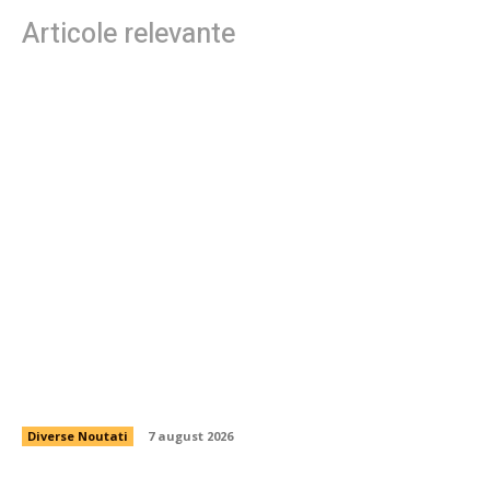
Articole relevante
Daniel Pancu, surprins de un fotbalist de la
Rapid după egalul cu UTA Arad: „Nu ai cum să
eșuezi cu el”
Diverse Noutati
7 august 2026