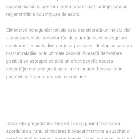
acestei ridicări și conformitatea tuturor părților implicate cu
reglementările nou impuse de acord.
Eliminarea sancțiunilor navale este considerată un indiciu clar
al angajamentului ambelor țări de a urmări calea dialogului și
colaborării, în ciuda divergențelor politice și ideologice care au
marcat relațiile lor în ultimele decenii. Această dezvoltare
pozitivă se așteaptă să aibă un efect benefic asupra
securității maritime și să ajute la diminuarea tensiunilor în
punctele de trecere cruciale din regiune.
Reacții internaționale la declarația
lui Trump
Declarația președintelui Donald Trump privind finalizarea
acordului cu Iranul și ridicarea blocadei maritime a suscitat o
gamă variată de reacții internaționale. Liderii europeni, care au