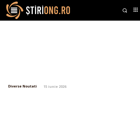
Războiul s-a definitivat: Donald
Trump declară finalizarea
tratatului cu Iranul și abolirea
instantanee a embargoului
maritim impus de SUA
Diverse Noutati
15 iunie 2026