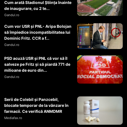
Cum arată Stadionul Știința înainte
de inaugurare, cu 2 te...
Gandul.ro
Cum vor USR şi PNL- Aripa Bolojan
să împiedice incompatibilitatea lui
Dominic Fritz. CCR a f...
Gandul.ro
PSD acuză USR și PNL că vor să îl
salveze pe Fritz și să piardă 771 de
milioane de euro din...
Gandul.ro
Serii de Colebil și Panzcebil,
blocate temporar de la vânzare în
farmacii. Ce verifică ANMDMR
Mediafax.ro