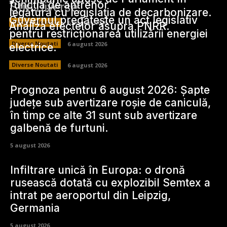
funcția de antrenor
Stiri Diverse:
legătură cu legislația de decarbonizare.
Guvernul pregătește un act legislativ
Diverse Noutati
6 august 2026
Analiza efectelor asupra PNRR.
pentru restricționarea utilizării energiei
Diverse Noutati
6 august 2026
electrice.
Diverse Noutati
6 august 2026
Prognoza pentru 6 august 2026: Șapte
județe sub avertizare roșie de caniculă,
în timp ce alte 31 sunt sub avertizare
galbenă de furtuni.
5 august 2026
Infiltrare unică în Europa: o dronă
rusească dotată cu explozibil Semtex a
intrat pe aeroportul din Leipzig,
Germania
5 august 2026