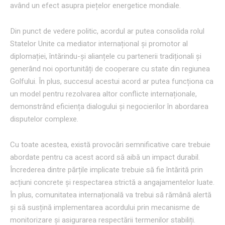
având un efect asupra piețelor energetice mondiale.
Din punct de vedere politic, acordul ar putea consolida rolul
Statelor Unite ca mediator internațional și promotor al
diplomației, întărindu-și alianțele cu partenerii tradiționali și
generând noi oportunități de cooperare cu state din regiunea
Golfului. În plus, succesul acestui acord ar putea funcționa ca
un model pentru rezolvarea altor conflicte internaționale,
demonstrând eficiența dialogului și negocierilor în abordarea
disputelor complexe.
Cu toate acestea, există provocări semnificative care trebuie
abordate pentru ca acest acord să aibă un impact durabil.
Încrederea dintre părțile implicate trebuie să fie întărită prin
acțiuni concrete și respectarea strictă a angajamentelor luate.
În plus, comunitatea internațională va trebui să rămână alertă
și să susțină implementarea acordului prin mecanisme de
monitorizare și asigurarea respectării termenilor stabiliți.