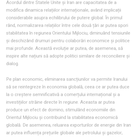
Acordul dintre Statele Unite și Iran are capacitatea de a
modifica dinamica relațiilor internaționale, având implicații
considerabile asupra echilibrului de putere global. În primul
rând, normalizarea relațiilor între cele două țări ar putea spori
stabilitatea în regiunea Orientului Mijlociu, diminuând tensiunile
și deschizând drumuri pentru colaborări economice și politice
mai profunde. Această evoluție ar putea, de asemenea, să
inspire alte națiuni să adopte politici similare de reconciliere și
dialog.
Pe plan economic, eliminarea sancțiunilor va permite Iranului
să se reintegreze în economia globală, ceea ce ar putea duce
la o creștere semnificativă a comerțului internațional și a
investițiilor străine directe în regiune. Aceasta ar putea
produce un efect de domino, stimulând economiile din
Orientul Mijlociu și contribuind la stabilitatea economică
globală. De asemenea, reluarea exporturilor de energie din Iran
ar putea influența prețurile globale ale petrolului și gazelor,