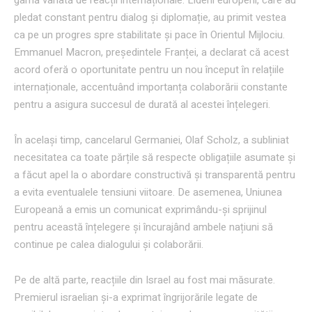
pledat constant pentru dialog și diplomație, au primit vestea
ca pe un progres spre stabilitate și pace în Orientul Mijlociu.
Emmanuel Macron, președintele Franței, a declarat că acest
acord oferă o oportunitate pentru un nou început în relațiile
internaționale, accentuând importanța colaborării constante
pentru a asigura succesul de durată al acestei înțelegeri.
În același timp, cancelarul Germaniei, Olaf Scholz, a subliniat
necesitatea ca toate părțile să respecte obligațiile asumate și
a făcut apel la o abordare constructivă și transparentă pentru
a evita eventualele tensiuni viitoare. De asemenea, Uniunea
Europeană a emis un comunicat exprimându-și sprijinul
pentru această înțelegere și încurajând ambele națiuni să
continue pe calea dialogului și colaborării.
Pe de altă parte, reacțiile din Israel au fost mai măsurate.
Premierul israelian și-a exprimat îngrijorările legate de