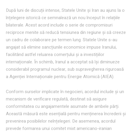
După luni de discuții intense, Statele Unite și Iran au ajuns la o
înțelegere istorică ce semnalează un nou început în relațiile
bilaterale. Acest acord include o serie de compromisuri
reciproce menite să reducă tensiunea din regiune și să creeze
un cadru de colaborare pe termen lung. Statele Unite s-au
angajat să elimine sancțiunile economice impuse Iranului,
facilitând astfel reluarea comerțului și a investițiilor
internaționale. În schimb, Iranul a acceptat să își diminueze
considerabil programul nuclear, sub supravegherea riguroasă
a Agenției Internaționale pentru Energie Atomică (AIEA).
Conform surselor implicate în negocieri, acordul include și un
mecanism de verificare regulată, destinat să asigure
conformitatea cu angajamentele asumate de ambele părți.
Această măsură este esențială pentru menținerea încrederii și
prevenirea posibilelor neînțelegeri. De asemenea, acordul
prevede formarea unui comitet mixt americano-iranian