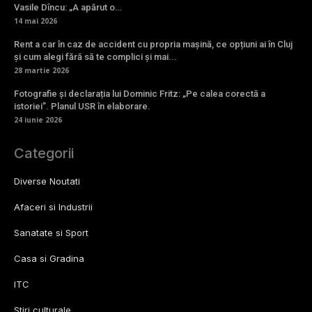
Vasile Dîncu: „A apărut o…
14 mai 2026
Rent a car în caz de accident cu propria mașină, ce opțiuni ai în Cluj
și cum alegi fără să te complici și mai...
28 martie 2026
Fotografie și declarația lui Dominic Fritz: „Pe calea corectă a
istoriei”. Planul USR în elaborare.
24 iunie 2026
Categorii
Diverse Noutati
Afaceri si Industrii
Sanatate si Sport
Casa si Gradina
ITC
Stiri culturale