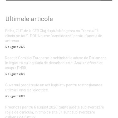
Ultimele articole
Folha, OUT de la CFR Cluj după înfrângerea cu Tromsø! ”Îi
elimin pe toți!”. DOUĂ nume ”candidează” pentru funcția de
antrenor
6 august 2026
Reacția Comisiei Europene la schimbările aduse de Parlament
în legătură cu legislația de decarbonizare. Analiza efectelor
asupra PNRR.
6 august 2026
Guvernul pregătește un act legislativ pentru restricționarea
utilizării energiei electrice.
6 august 2026
Prognoza pentru 6 august 2026: Șapte județe sub avertizare
roșie de caniculă, în timp ce alte 31 sunt sub avertizare
galbenă de furtuni.