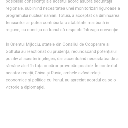
posibilele consecințe ale acestui acord asupra securității
regionale, subliniind necesitatea unei monitorizări riguroase a
programului nuclear iranian. Totuși, a acceptat că diminuarea
tensiunilor ar putea contribui la o stabilitate mai bună în
regiune, cu condiția ca Iranul să respecte întreaga convenție.
În Orientul Mijlociu, statele din Consiliul de Cooperare al
Golfului au reacționat cu prudență, recunoscând potențialul
pozitiv al acestei înțelegeri, dar accentuând necesitatea de a
rămâne alert în fața oricăror provocări posibile. În contextul
acestor reacții, China și Rusia, ambele având relații
economice și politice cu Iranul, au apreciat acordul ca pe o
victorie a diplomației.
Implicările acordului asupra
relațiilor globale