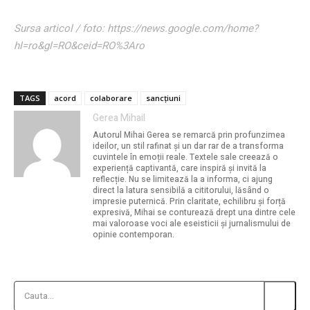
Sursa articol / foto: https://news.google.com/home?
hl=ro&gl=RO&ceid=RO%3Aro
TAGS
acord
colaborare
sancțiuni
Gerea Mihail
Autorul Mihai Gerea se remarcă prin profunzimea
ideilor, un stil rafinat și un dar rar de a transforma
cuvintele în emoții reale. Textele sale creează o
experiență captivantă, care inspiră și invită la
reflecție. Nu se limitează la a informa, ci ajung
direct la latura sensibilă a cititorului, lăsând o
impresie puternică. Prin claritate, echilibru și forță
expresivă, Mihai se conturează drept una dintre cele
mai valoroase voci ale eseisticii și jurnalismului de
opinie contemporan.
Cauta...