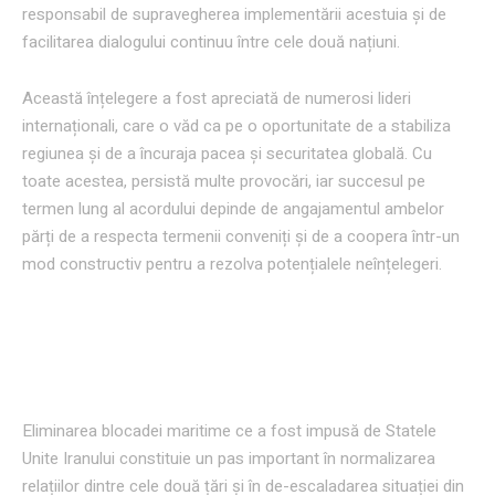
responsabil de supravegherea implementării acestuia și de
facilitarea dialogului continuu între cele două națiuni.
Această înțelegere a fost apreciată de numerosi lideri
internaționali, care o văd ca pe o oportunitate de a stabiliza
regiunea și de a încuraja pacea și securitatea globală. Cu
toate acestea, persistă multe provocări, iar succesul pe
termen lung al acordului depinde de angajamentul ambelor
părți de a respecta termenii conveniți și de a coopera într-un
mod constructiv pentru a rezolva potențialele neînțelegeri.
Detalii cu privire la ridicarea
blocadei maritime
Eliminarea blocadei maritime ce a fost impusă de Statele
Unite Iranului constituie un pas important în normalizarea
relațiilor dintre cele două țări și în de-escaladarea situației din