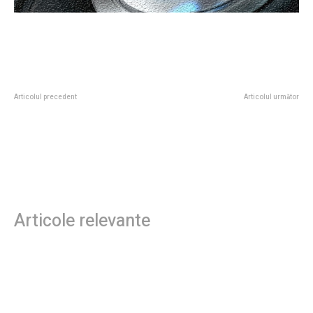
Articolul precedent
Articolul următor
Ce afirmă Adrian Veștea,
Dosarul 10 August: Foștii lideri ai
premierul propus, cu privire la
Jandarmeriei, exonerați.
fragmentarea PNL. Mâine va
Tribunalul Militar a pronunțat
purta o discuție cu Bolojan.
decizia după aproape 8 ani de la
acțiunile violente.
Articole relevante