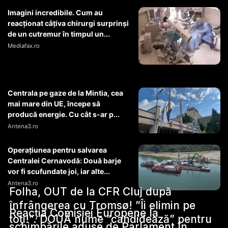
Imagini incredibile. Cum au
reacționat câțiva chirurgi surprinși
de un cutremur în timpul un...
Mediafax.ro
Centrala pe gaze de la Mintia, cea
mai mare din UE, începe să
producă energie. Cu cât s-ar p...
Antena3.ro
Operaţiunea pentru salvarea
Centralei Cernavodă: Două barje
vor fi scufundate joi, iar alte...
Antena3.ro
Folha, OUT de la CFR Cluj după
înfrângerea cu Tromsø! ”Îi elimin pe
Reacția Comisiei Europene la
toți!”. DOUĂ nume ”candidează” pentru
schimbările aduse de Parlament în