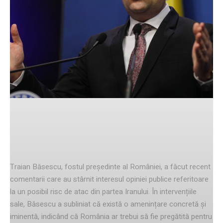
Facebook
Twitter
Pinterest
Declarațiile lui Traian Băsescu
Traian Băsescu, fostul președinte al României, a făcut recent
comentarii care au stârnit interesul opiniei publice referitoare
la un posibil risc de atac din partea Iranului. În intervențiile
sale, Băsescu a subliniat că există o amenințare concretă și
iminentă, indicând că România ar trebui să fie pregătită pentru