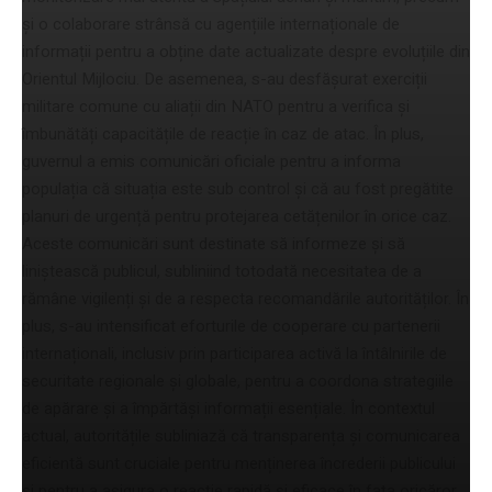
și o colaborare strânsă cu agențiile internaționale de
informații pentru a obține date actualizate despre evoluțiile din
Orientul Mijlociu. De asemenea, s-au desfășurat exerciții
militare comune cu aliații din NATO pentru a verifica și
îmbunătăți capacitățile de reacție în caz de atac. În plus,
guvernul a emis comunicări oficiale pentru a informa
populația că situația este sub control și că au fost pregătite
planuri de urgență pentru protejarea cetățenilor în orice caz.
Aceste comunicări sunt destinate să informeze și să
liniștească publicul, subliniind totodată necesitatea de a
rămâne vigilenți și de a respecta recomandările autorităților. În
plus, s-au intensificat eforturile de cooperare cu partenerii
internaționali, inclusiv prin participarea activă la întâlnirile de
securitate regionale și globale, pentru a coordona strategiile
de apărare și a împărtăși informații esențiale. În contextul
actual, autoritățile subliniază că transparența și comunicarea
eficientă sunt cruciale pentru menținerea încrederii publicului
și pentru a asigura o reacție rapidă și eficace în fața oricăror