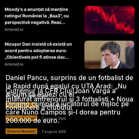
Moody's a anunțat că menține
ratingul României la „Baa3”, cu
perspectivă negativă. Reac...
Antena3.ro
Nicușor Dan insistă că există un
acord pentru adoptarea euro:
„Obiectivele pot fi atinse dac...
Antena3.ro
Daniel Pancu, surprins de un fotbalist de
la Rapid după egalul cu UTA Arad: „Nu
Cutremur la CFR Cluj! Ioan Varga a
ai cum să eșuezi cu el”
Stiri Diverse:
înlăturat antrenorul și 3 fotbaliști + Noua
Dinamo cumpără jucătorul de mijloc pe
Diverse Noutati
7 august 2026
conducere a clubului
care Nuno Campos și-l dorea pentru
Diverse Noutati
7 august 2026
200.000 de euro.
Diverse Noutati
7 august 2026