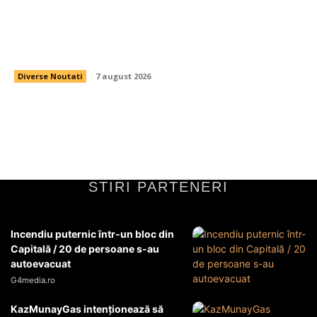
Dinamo cumpără jucătorul de mijloc pe care
Nuno Campos și-l dorea pentru 200.000 de
euro.
Diverse Noutati
7 august 2026
STIRI PARTENERI
Incendiu puternic într-un bloc din
Capitală / 20 de persoane s-au
autoevacuat
G4media.ro
KazMunayGas intenţionează să