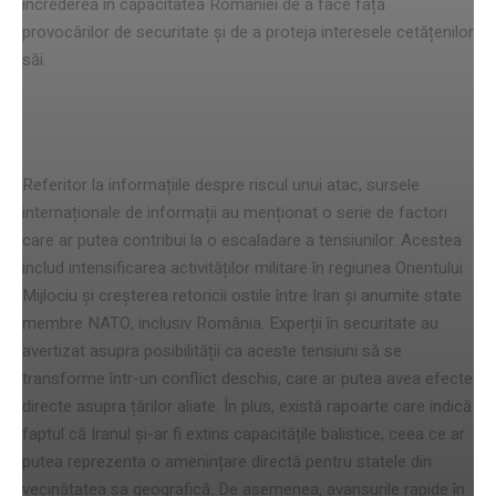
încrederea în capacitatea României de a face față
provocărilor de securitate și de a proteja interesele cetățenilor
săi.
Informații despre riscul unui atac
Referitor la informațiile despre riscul unui atac, sursele
internaționale de informații au menționat o serie de factori
care ar putea contribui la o escaladare a tensiunilor. Acestea
includ intensificarea activităților militare în regiunea Orientului
Mijlociu și creșterea retoricii ostile între Iran și anumite state
membre NATO, inclusiv România. Experții în securitate au
avertizat asupra posibilității ca aceste tensiuni să se
transforme într-un conflict deschis, care ar putea avea efecte
directe asupra țărilor aliate. În plus, există rapoarte care indică
faptul că Iranul și-ar fi extins capacitățile balistice, ceea ce ar
putea reprezenta o amenințare directă pentru statele din
vecinătatea sa geografică. De asemenea, avansurile rapide în