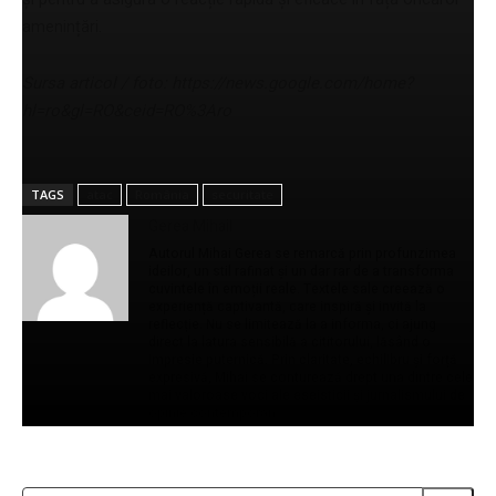
amenințări.
Sursa articol / foto: https://news.google.com/home?
hl=ro&gl=RO&ceid=RO%3Aro
TAGS
atac
România
securitate
Gerea Mihail
Autorul Mihai Gerea se remarcă prin profunzimea
ideilor, un stil rafinat și un dar rar de a transforma
cuvintele în emoții reale. Textele sale creează o
experiență captivantă, care inspiră și invită la
reflecție. Nu se limitează la a informa, ci ajung
direct la latura sensibilă a cititorului, lăsând o
impresie puternică. Prin claritate, echilibru și forță
expresivă, Mihai se conturează drept una dintre cele
mai valoroase voci ale eseisticii și jurnalismului de
opinie contemporan.