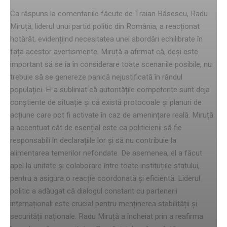
Ca răspuns la comentariile făcute de Traian Băsescu, Radu
Miruță, liderul unui partid politic din România, a reacționat
hotărât, evidențiind necesitatea unei abordări echilibrate în
fața acestor avertismente. Miruță a afirmat că, deși este
important să se ia în considerare toate scenariile posibile, nu
trebuie să se genereze panică nejustificată în rândul
populației. El a subliniat că autoritățile competente sunt deja
conștiente de situație și că există protocoale și planuri de
acțiune care pot fi activate în caz de amenințare reală. Miruță
a accentuat cât de esențial este ca politicienii să fie
responsabili în declarațiile lor și să nu contribuie la
alimentarea temerilor nefondate. De asemenea, el a făcut
apel la unitate și colaborare între toate instituțiile statului,
pentru a asigura o reacție coordonată și eficientă. Liderul
politic a adăugat că dialogul constant cu partenerii
internaționali este crucial pentru menținerea stabilității și
securității naționale. Radu Miruță a încheiat prin a reafirma