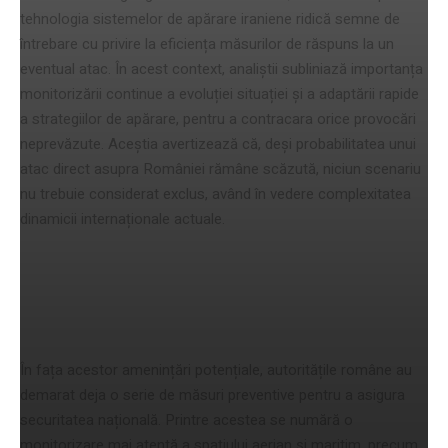
tehnologia sistemelor de apărare iraniene ridică semne de
întrebare cu privire la eficiența măsurilor de răspuns la un
eventual atac. În acest context, analiștii subliniază importanța
monitorizării continue a evoluției situației și a adaptării rapide
a strategiilor de apărare, pentru a contracara orice provocări
neprevăzute. Aceștia avertizează că, deși probabilitatea unui
atac direct asupra României rămâne scăzută, niciun scenariu
nu trebuie considerat exclus, având în vedere complexitatea
dinamicii internaționale actuale.
Măsuri preventive și comunicări
oficiale
În fața acestor amenințări potențiale, autoritățile române au
demarat deja o serie de măsuri preventive pentru a asigura
securitatea națională. Printre acestea se numără o
monitorizare mai atentă a spațiului aerian și maritim, precum