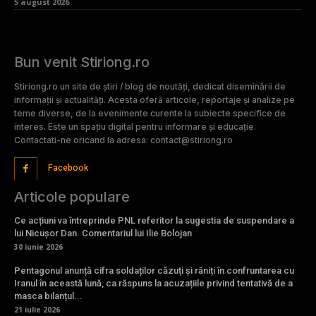
5 august 2026
Bun venit Stiriong.ro
Stiriong.ro un site de știri / blog de noutăți, dedicat diseminării de
informații și actualități. Acesta oferă articole, reportaje și analize pe
teme diverse, de la evenimente curente la subiecte specifice de
interes. Este un spațiu digital pentru informare și educație.
Contactati-ne oricand la adresa: contact@stiriong.ro
Facebook
Articole populare
Ce acțiuni va întreprinde PNL referitor la sugestia de suspendare a
lui Nicușor Dan. Comentariul lui Ilie Bolojan
30 iunie 2026
Pentagonul anunță cifra soldaților căzuți și răniți în confruntarea cu
Iranul în această lună, ca răspuns la acuzațiile privind tentativă de a
masca bilanțul...
21 iulie 2026