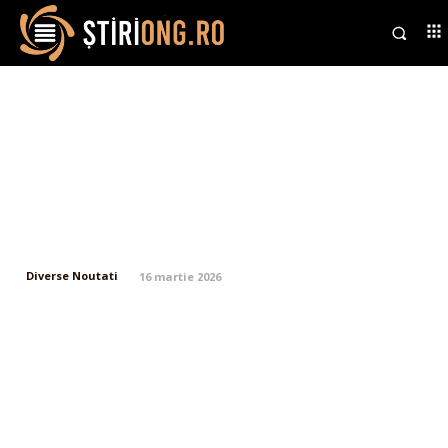
Radu Miruță, în urma
observațiilor lui Traian Băsescu
legate de pericolul unui atac din
partea Iranului: „Am obținut în
format scris că avioanele…
Diverse Noutati
16 martie 2026