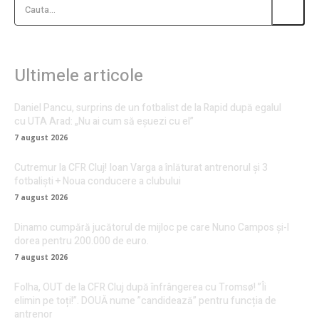
Cauta...
Ultimele articole
Daniel Pancu, surprins de un fotbalist de la Rapid după egalul
cu UTA Arad: „Nu ai cum să eșuezi cu el”
7 august 2026
Cutremur la CFR Cluj! Ioan Varga a înlăturat antrenorul și 3
fotbaliști + Noua conducere a clubului
7 august 2026
Dinamo cumpără jucătorul de mijloc pe care Nuno Campos și-l
dorea pentru 200.000 de euro.
7 august 2026
Folha, OUT de la CFR Cluj după înfrângerea cu Tromsø! ”Îi
elimin pe toți!”. DOUĂ nume ”candidează” pentru funcția de
antrenor