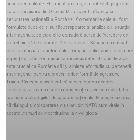
orice eventualitate. El a menționat că, în contextul geopolitic
actual, tensiunile din Orientul Mijlociu pot influența și
securitatea națională a României. Comentariile sale au fost
formulate după ce s-au făcut rapoarte și analize ale situației
internaționale, pe care el le consideră surse de încredere ce
nu trebuie să fie ignorate. De asemenea, Băsescu a criticat
reacția întârziată a autorităților române, solicitând o mai mare
vigilență și întărirea măsurilor de securitate. El consideră că
este crucial ca România să își alinieze eforturile cu partenerii
internaționali pentru a preveni orice formă de agresiune.
Traian Băsescu a avertizat că subestimarea acestor
amenințări ar putea duce la consecințe grave și a solicitat o
revizuire a strategiilor de apărare naționale. El a concluzionat
că dialogul și colaborarea cu aliații din NATO sunt vitale în
aceste vremuri de incertitudine la nivel global.
Reacția lui Radu Miruță