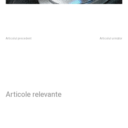
Articolul precedent
Articolul următor
BREAKING: Viorel Cerbu obtains
Băsescu sugerează acțiuni
unanimous 6-0 consent from
pentru România ca răspuns la
CSM for DNA leadership, while
amenințarea din partea Iranului:
Alex Florența and Marius Voineag
„O provocare comună”
again fail to gain support with a
tied vote of 3-3.
Articole relevante