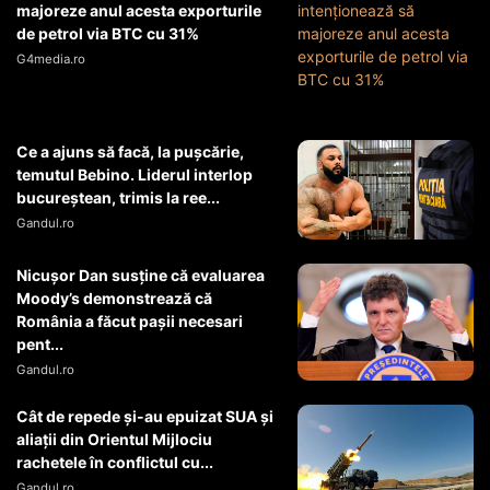
majoreze anul acesta exporturile
de petrol via BTC cu 31%
G4media.ro
Ce a ajuns să facă, la pușcărie,
temutul Bebino. Liderul interlop
bucureștean, trimis la ree...
Gandul.ro
Nicușor Dan susține că evaluarea
Moody’s demonstrează că
România a făcut pașii necesari
pent...
Gandul.ro
Cât de repede și-au epuizat SUA și
aliații din Orientul Mijlociu
rachetele în conflictul cu...
Gandul.ro