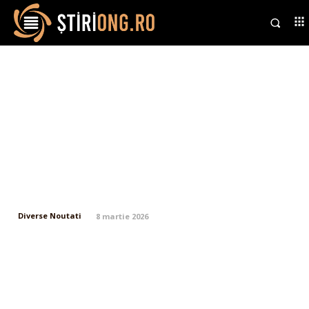
Orientul Mijlociu în combustie:
Lovituri iraniene în Golf,
amenințări de anihilare din
partea SUA, Teheranul se
angajează într-o bătălie de încă
șase luni
Diverse Noutati
8 martie 2026