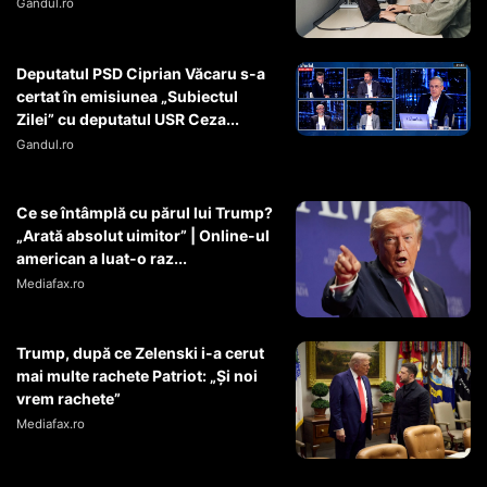
Gandul.ro
Deputatul PSD Ciprian Văcaru s-a
certat în emisiunea „Subiectul
Zilei” cu deputatul USR Ceza...
Gandul.ro
Ce se întâmplă cu părul lui Trump?
„Arată absolut uimitor” | Online-ul
american a luat-o raz...
Mediafax.ro
Trump, după ce Zelenski i-a cerut
mai multe rachete Patriot: „Și noi
vrem rachete”
Mediafax.ro