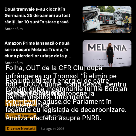
Două tramvaie s-au ciocnit în
Germania. 25 de oameni au fost
răniți, iar 10 sunt în stare gravă
Antena3.ro
Amazon Prime lansează o nouă
serie despre Melania Trump, în
ciuda pierderilor uriașe de la p...
Antena3.ro
Folha, OUT de la CFR Cluj după
înfrângerea cu Tromsø! ”Îi elimin pe
Evoluția utilizării energiei de către
toți!”. DOUĂ nume ”candidează” pentru
români după îndemnurile lui Ilie Bolojan
funcția de antrenor
Stiri Diverse:
Reacția Comisiei Europene la
pentru măsură. Informațiile
schimbările aduse de Parlament în
Diverse Noutati
6 august 2026
Transelectrica
legătură cu legislația de decarbonizare.
Diverse Noutati
6 august 2026
Analiza efectelor asupra PNRR.
Diverse Noutati
6 august 2026