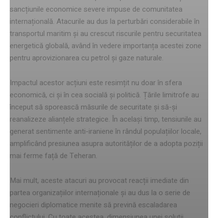
sancțiunile economice severe impuse de comunitatea
internațională. Atacurile au dus la perturbări considerabile în
transportul maritim și au crescut riscurile pentru securitatea
energetică globală, având în vedere importanța acestei zone
pentru aprovizionarea cu petrol și gaze naturale.
Impactul acestor acțiuni este resimțit nu doar în sfera
economică, ci și în cea socială și politică. Țările limitrofe au
început să sporească măsurile de securitate și să-și
reanalizeze alianțele strategice. În același timp, tensiunile au
generat sentimente anti-iraniene în rândul populațiilor locale,
amplificând presiunea asupra autorităților de a adopta poziții
mai ferme față de Teheran.
Mai mult, aceste atacuri au provocat reacții imediate din
partea organizațiilor internaționale și au dus la o serie de
negocieri diplomatice menite să prevină escaladarea
conflictului. Cu toate acestea, dimensiunea unei soluții