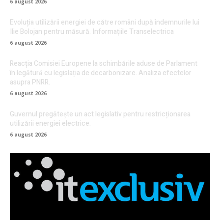
6 august 2026
Evoluția utilizării energiei de către români după îndemnurile lui
Ilie Bolojan pentru măsură. Informațiile Transelectrica
6 august 2026
Reacția Comisiei Europene la schimbările aduse de Parlament
în legătură cu legislația de decarbonizare. Analiza efectelor
asupra PNRR.
6 august 2026
Guvernul pregătește un act legislativ pentru restricționarea
utilizării energiei electrice.
6 august 2026