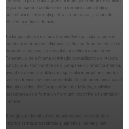
iraniene. În plus, Washingtonul a întărit parteneriatele cu aliații
regionali, sporind colaborarea în domeniul securității și
schimbului de informații pentru a monitoriza și răspunde
eficient la acțiunile Iranului.
Pe lângă acțiunile militare, Statele Unite au inițiat o serie de
sancțiuni economice adiționale, vizând sectoare esențiale ale
economiei iraniene, cu scopul de a diminua capacitatea
Teheranului de a finanța activitățile destabilizatoare. Aceste
sancțiuni au fost însoțite de o campanie diplomatică intensă,
având ca obiectiv mobilizarea sprijinului internațional pentru
izolarea Iranului pe scena mondială. Oficialii americani au avut
discuții cu liderii din Europa și Orientul Mijlociu, subliniind
necesitatea de a forma un front unit împotriva amenințărilor
iraniene.
Reacția americană a fost, de asemenea, marcată de o
retorică fermă, președintele și alți oficiali de rang înalt