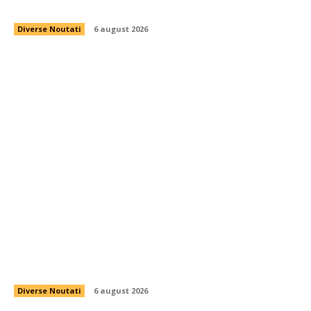
”candidează” pentru funcția de antrenor
Diverse Noutati
6 august 2026
Evoluția utilizării energiei de către români după
îndemnurile lui Ilie Bolojan pentru măsură.
Informațiile Transelectrica
Diverse Noutati
6 august 2026