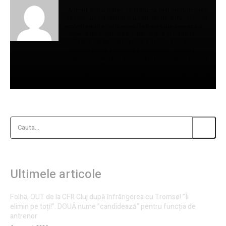
Autorul Mihai Gerea se remarcă prin profunzimea
ideilor, un stil rafinat și un dar rar de a transforma
cuvintele în emoții reale. Textele sale creează o
experiență captivantă, care inspiră și invită la
reflecție. Nu se limitează la a informa, ci ajung
direct la latura sensibilă a cititorului, lăsând o
impresie puternică. Prin claritate, echilibru și forță
expresivă, Mihai se conturează drept una dintre cele
mai valoroase voci ale eseisticii și jurnalismului de
opinie contemporan.
Cauta...
Ultimele articole
Folha, OUT de la CFR Cluj după înfrângerea cu Tromsø! ”Îi
elimin pe toți!”. DOUĂ nume ”candidează” pentru funcția de
antrenor