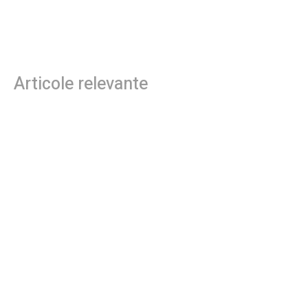
de informații: „Ar fi o barbarie,
Khamenei, identitatea acestuia
nimeni nu a mai intervenit atât de
nefiind încă publicată.
fățiș.”
Articole relevante
Folha, OUT de la CFR Cluj după înfrângerea cu
Tromsø! ”Îi elimin pe toți!”. DOUĂ nume