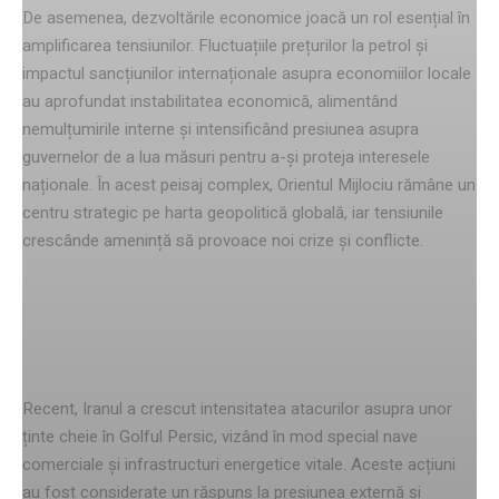
De asemenea, dezvoltările economice joacă un rol esențial în
amplificarea tensiunilor. Fluctuațiile prețurilor la petrol și
impactul sancțiunilor internaționale asupra economiilor locale
au aprofundat instabilitatea economică, alimentând
nemulțumirile interne și intensificând presiunea asupra
guvernelor de a lua măsuri pentru a-și proteja interesele
naționale. În acest peisaj complex, Orientul Mijlociu rămâne un
centru strategic pe harta geopolitică globală, iar tensiunile
crescânde amenință să provoace noi crize și conflicte.
Atacurile din Iran și efectele
asupra regiunii
Recent, Iranul a crescut intensitatea atacurilor asupra unor
ținte cheie în Golful Persic, vizând în mod special nave
comerciale și infrastructuri energetice vitale. Aceste acțiuni
au fost considerate un răspuns la presiunea externă și