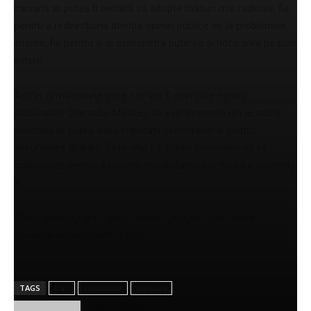
iraniană ar putea fi tentată să adopte măsuri mai radicale, fie
pentru a redirecționa atenția opiniei publice de la problemele
interne, fie pentru a-și demonstra puterea și hotărârea pe plan
extern.
Astfel, următoarele șase luni vor fi esențiale pentru
stabilitatea Orientului Mijlociu, iar evenimentele din această
perioadă ar putea avea implicații semnificative pentru
securitatea globală. Este vital ca actorii internaționali să
colaboreze pentru a preveni escaladarea conflictului și pentru
a…
Sursa articol / foto: https://news.google.com/home?
hl=ro&gl=RO&ceid=RO%3Aro
TAGS
Iran
securitate
tensiuni
Gerea Mihail