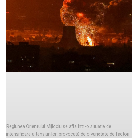
Facebook
Twitter
Pinterest
Tensiuni în creștere în Orientul
Mijlociu
Regiunea Orientului Mijlociu se află într-o situație de
intensificare a tensiunilor, provocată de o varietate de factori