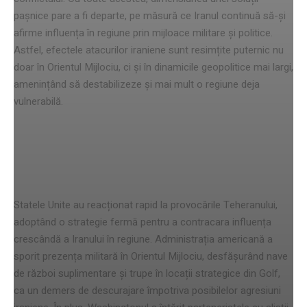
pașnice pare a fi departe, pe măsură ce Iranul continuă să-și
afirme influența în regiune prin mijloace militare și politice.
Astfel, efectele atacurilor iraniene sunt resimțite puternic nu
doar în Orientul Mijlociu, ci și în dinamicile geopolitice mai largi,
amenințând să destabilizeze și mai mult o regiune deja
vulnerabilă.
Reacția Statelor Unite la
provocările Teheranului
Statele Unite au reacționat rapid la provocările Teheranului,
adoptând o strategie fermă pentru a contracara influența
crescândă a Iranului în regiune. Administrația americană a
sporit prezența militară în Orientul Mijlociu, desfășurând nave
de război suplimentare și trupe în locații strategice din Golf,
ca un demers de descurajare împotriva posibilelor agresiuni