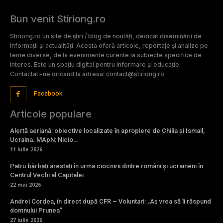
Bun venit Stiriong.ro
Stiriong.ro un site de știri / blog de noutăți, dedicat diseminării de
informații și actualități. Acesta oferă articole, reportaje și analize pe
teme diverse, de la evenimente curente la subiecte specifice de
interes. Este un spațiu digital pentru informare și educație.
Contactati-ne oricand la adresa: contact@stiriong.ro
Facebook
Articole populare
Alertă aeriană: obiective localizate în apropiere de Chilia și Ismail,
Ucraina. MApN: Nicio…
11 iulie 2026
Patru bărbați arestați în urma ciocnirii dintre români și ucraineni în
Centrul Vechi al Capitalei
22 mai 2026
Andrei Cordea, în direct după CFR – Voluntari: „Aș vrea să îi răspund
domnului Prunea”
27 iulie 2026