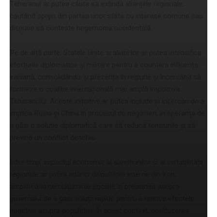
Teheranul ar putea căuta să extindă alianțele regionale,
căutând sprijin din partea unor state cu interese comune sau
dispuse să conteste hegemonia occidentală.
Pe de altă parte, Statele Unite și aliații lor ar putea intensifica
eforturile diplomatice și militare pentru a countera influența
iraniană, consolidându-și prezența în regiune și încercând să
formeze o coaliție internațională mai amplă împotriva
Teheranului. Aceste inițiative ar putea include și încercări de a
implica Rusia și China în procesul de negocieri, în speranța de
a găsi o soluție diplomatică care să reducă tensiunile și să
prevină un conflict deschis.
Între timp, impactul economic al sancțiunilor și al instabilității
regionale ar putea adânci dificultățile interne din Iran,
amplificând nemulțumirile sociale și presiunea asupra
guvernului de a găsi soluții rapide pentru a reduce efectele
negative asupra populației. În acest context, conducerea