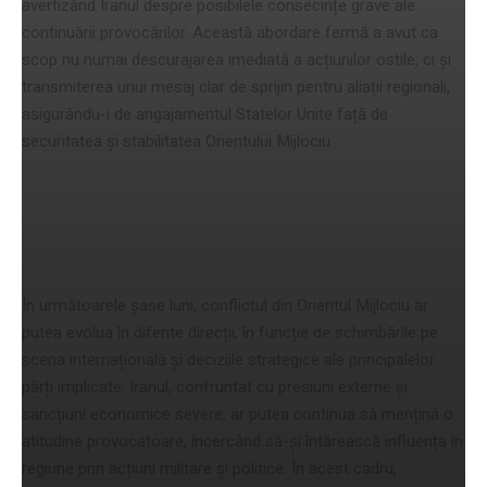
avertizând Iranul despre posibilele consecințe grave ale
continuării provocărilor. Această abordare fermă a avut ca
scop nu numai descurajarea imediată a acțiunilor ostile, ci și
transmiterea unui mesaj clar de sprijin pentru aliații regionali,
asigurându-i de angajamentul Statelor Unite față de
securitatea și stabilitatea Orientului Mijlociu.
Perspectivele conflictului în
următoarele șase luni
În următoarele șase luni, conflictul din Orientul Mijlociu ar
putea evolua în diferite direcții, în funcție de schimbările pe
scena internațională și deciziile strategice ale principalelor
părți implicate. Iranul, confruntat cu presiuni externe și
sancțiuni economice severe, ar putea continua să mențină o
atitudine provocatoare, încercând să-și întărească influența în
regiune prin acțiuni militare și politice. În acest cadru,