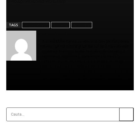
hl=ro&gl=RO&ceid=RO%3Aro
TAGS
antrenament
avioane
prăbușire
Gerea Mihail
Autorul Mihai Gerea se remarcă prin profunzimea
ideilor, un stil rafinat și un dar rar de a transforma
cuvintele în emoții reale. Textele sale creează o
experiență captivantă, care inspiră și invită la
reflecție. Nu se limitează la a informa, ci ajung
direct la latura sensibilă a cititorului, lăsând o
impresie puternică. Prin claritate, echilibru și forță
expresivă, Mihai se conturează drept una dintre cele
mai valoroase voci ale eseisticii și jurnalismului de
opinie contemporan.
Cauta...