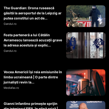
The Guardian: Drona rusească
găsită la aeroportul de la Leipzig ar
putea constitui un act de...
Gandul.ro
Fosta parteneră a lui Cătălin
Avramescu lansează acuzații grave
la adresa acestuia și explic...
Gandul.ro
Vocea Americii își reia emisiunile în
limba ucraineană | O parte dintre
jurnaliști revin la...
Mediafax.ro
Gianni Infantino primește sprijin
din interiorul FIFA, în plină criză |