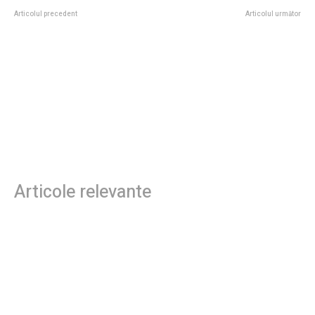
Articolul precedent
Articolul următor
Explozibili puternici în Beirut la
Cine va prelua conducerea
primele ore ale dimineții / Israel
Parchetului General, DNA și
efectuează bombardamente
DIICOT. Sugestiile ministrului
asupra suburbiilor aflate sub
Justiției
controlul Hezbollah / Trump
proclamă reacții împotriva Iranului
după decesul unor soldați
americani / Evacuare impusă în 50
de localități
Articole relevante