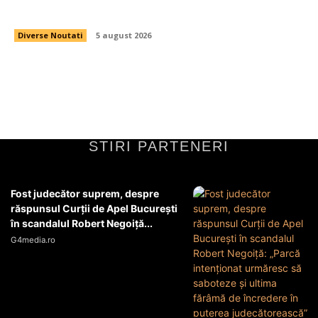
declarația de avere.
Diverse Noutati
5 august 2026
STIRI PARTENERI
Fost judecător suprem, despre
răspunsul Curții de Apel București
în scandalul Robert Negoiță...
G4media.ro