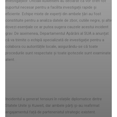
investigațiilor. Oficialii kuweitieni au declarat că vor oferi tot
suportul necesar pentru a facilita investigații rapide și
eficiente. Echipe mixte de experți din ambele țări au fost
constituite pentru a analiza datele de zbor, cutiile negre, și alte
dovezi esențiale ce ar putea sugera cauzele acestui incident
grav. De asemenea, Departamentul Apărării al SUA a anunțat
că va trimite o echipă specializată de investigație pentru a
colabora cu autoritățile locale, asigurându-se că toate
procedurile sunt respectate și toate ipotezele sunt examinate
atent.
Impactul asupra relațiilor
diplomatice
Incidentul a generat tensiuni în relațiile diplomatice dintre
Statele Unite și Kuweit, dar ambele părți și-au reafirmat
angajamentul față de parteneriatul strategic existent.