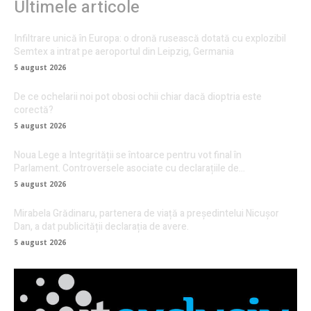
Ultimele articole
Infiltrare unică în Europa: o dronă rusească dotată cu explozibil
Semtex a intrat pe aeroportul din Leipzig, Germania
5 august 2026
De ce ochelarii noi pot obosi ochii chiar dacă dioptria este
corectă?
5 august 2026
Noua Lege a Integrității se întoarce pentru vot final în
Parlament. Controversele asociate cu declarațiile de…
5 august 2026
Mirabela Grădinaru, partenera de viață a președintelui Nicușor
Dan, a dat publicității declarația de avere.
5 august 2026