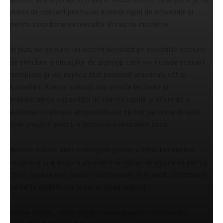
punct de contact pentru un schimb rapid de informații și
pentru coordonarea reacțiilor în caz de incidente.
În plus, se va pune un accent deosebit pe exercițiile comune
de simulare a situațiilor de urgență, care vor include scenarii
complexe și vor implica atât personal american, cât și
kuweitian. Aceste exerciții vor servi la testarea și
îmbunătățirea capacității de reacție rapidă și eficientă a
echipelor implicate, asigurându-se că toți participanții sunt
bine pregătiți pentru a gestiona eventualele crize.
Aceste măsuri sunt concepute pentru a întări încrederea
reciprocă și a asigura un nivel mai ridicat de siguranță pentru
toate operațiunile militare desfășurate în Kuweit, contribuind
astfel la stabilitatea și securitatea regiunii.
Sursa articol / foto: https://news.google.com/home?