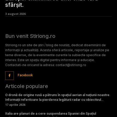
sfârșit.
3 august 2026
Bun venit Stiriong.ro
Stiriong.ro un site de știri / blog de noutăți, dedicat diseminării de
informații și actualități. Acesta oferă articole, reportaje și analize pe
teme diverse, de la evenimente curente la subiecte specifice de
interes. Este un spațiu digital pentru informare și educație.
Contactati-ne oricand la adresa: contact@stiriong.ro
Facebook
Articole populare
O dronă de origine rusă a pătruns în spațiul aerian al națiunii noastre.
Informații referitoare la pierderea legăturii radar cu obiectivul…
17 aprilie 2026
Italia are planuri de a cere suspendarea Spaniei din Spațiul