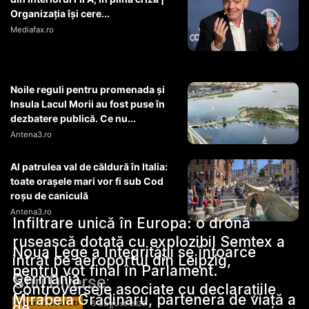
Organizația își cere...
Mediafax.ro
Noile reguli pentru promenada și
Insula Lacul Morii au fost puse în
dezbatere publică. Ce nu...
Antena3.ro
Al patrulea val de căldură în Italia:
toate orașele mari vor fi sub Cod
roșu de caniculă
Antena3.ro
Infiltrare unică în Europa: o dronă
rusească dotată cu explozibil Semtex a
Noua Lege a Integrității se întoarce
intrat pe aeroportul din Leipzig,
pentru vot final în Parlament.
Germania
Stiri Diverse:
Controversele asociate cu declarațiile
Mirabela Grădinaru, partenera de viață a
Diverse Noutati
5 august 2026
de…