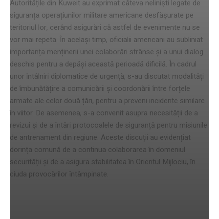
Autoritățile din Kuweit au exprimat câteva neliniști legate de
siguranța operațiunilor militare americane desfășurate pe
teritoriul lor, cerând asigurări că astfel de evenimente nu se
vor mai repeta. În același timp, oficialii americani au subliniat
importanța menținerii unei colaborări strânse și a unui dialog
deschis pentru a depăși această perioadă dificilă. În cadrul
unor întâlniri diplomatice de urgență, s-au discutat modalități
de îmbunătățire a comunicării și coordonării între forțele
armate ale celor două țări, pentru a preveni incidente similare
în viitor. De asemenea, s-a convenit asupra necesității de a
revizui și de a întări protocoalele de siguranță pentru misiunile
de antrenament din regiune. Aceste discuții au evidențiat
dorința comună de a continua colaborarea în domeniul
securității și de a asigura stabilitatea în Orientul Mijlociu, în
ciuda provocărilor întâmpinate.
Măsuri de securitate și prevenire