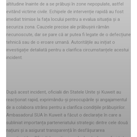
altitudine înainte de a se prăbuși în zone nepopulate, astfel
evitând victime civile. Echipele de intervenție rapidă au fost
imediat trimise la fața locului pentru a evalua situația și a
securiza zona. Cauzele precise ale prăbușirii rămân
necunoscute, dar se pare că ar putea fi legate de o defecțiune
tehnică sau de o eroare umană. Autoritățile au inițiat o
investigație detaliată pentru a clarifica circumstanțele acestui
incident.
Reacții oficiale și anchete
După acest incident, oficialii din Statele Unite și Kuweit au
reacționat rapid, exprimându-și preocupările și angajamentul
de a colabora strâns pentru a clarifica condițiile prăbușirilor.
Ambasadorul SUA în Kuweit a făcut o declarație în care a
subliniat importanța parteneriatului strategic dintre cele două
națiuni și a asigurat transparență în desfășurarea