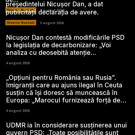
președintelui Nicușor Dan, a dat
Diverse Noutati
5 august 2026
publicității declarația de avere.
Diverse Noutati
5 august 2026
Nicușor Dan contestă modificările PSD
la legislația de decarbonizare: „Voi
analiza cu deosebită atenție…
4 august 2026
„Opțiuni pentru România sau Rusia”.
Imigranții care au ajuns ilegal în Ceuta
susțin că își doresc să muncească în
Europa: „Marocul furnizează forță de...
4 august 2026
UDMR ia în considerare susținerea unui
guvern PSD: „Toate posibilitățile sunt