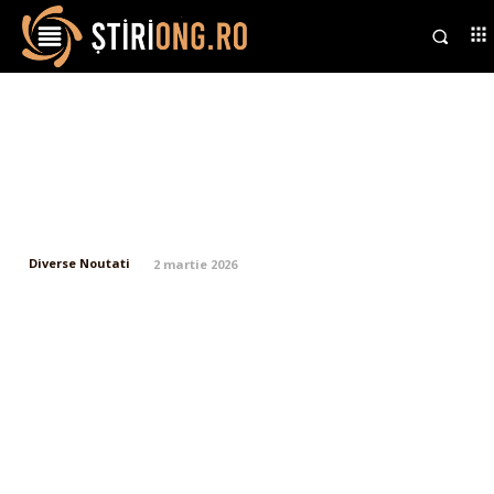
Numeroase avioane de război
americane s-au prăbușit în
Kuweit, iar Ambasada SUA a
fost afectată de un incendiu.
Diverse Noutati
2 martie 2026