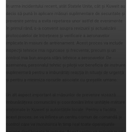
În urma incidentului recent, atât Statele Unite, cât și Kuweit au
decis să pună în aplicare măsuri suplimentare de securitate și
prevenire pentru a evita repetarea unor astfel de evenimente.
În primul rând, s-a convenit asupra revizuirii și actualizării
protocoalelor de întreținere și verificare a aeronavelor
implicate în misiuni de antrenament. Acest proces va include
inspecții tehnice mai riguroase și frecvente, precum și un
control mai bun asupra stării tehnice a aeronavelor. De
asemenea, personalul tehnic și piloții vor beneficia de instruire
suplimentară pentru a îmbunătăți reacția în situații de urgență
și pentru a minimiza riscurile asociate cu greșelile umane.
Un alt aspect important al măsurilor de prevenire vizează
îmbunătățirea comunicării și coordonării între unitățile militare
staționate în Kuweit și autoritățile locale. Pentru a facilita
acest proces, se va înființa un centru comun de comandă și
control care va monitoriza în timp real toate operațiunile
aeriene desfășurate în regiune. Acest centru va acționa și ca