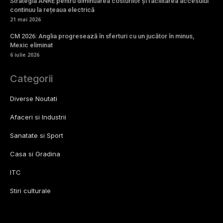
Strategia ANRE pentru diminuarea costurilor și facilitarea accesului
continuu la rețeaua electrică
21 mai 2026
CM 2026: Anglia progresează în sferturi cu un jucător în minus,
Mexic eliminat
6 iulie 2026
Categorii
Diverse Noutati
Afaceri si Industrii
Sanatate si Sport
Casa si Gradina
ITC
Stiri culturale