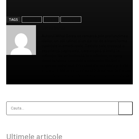
TAGS
antrenor
echipă
suporteri
Gerea Mihail
Autorul Mihai Gerea se remarcă prin profunzimea
ideilor, un stil rafinat și un dar rar de a transforma
cuvintele în emoții reale. Textele sale creează o
experiență captivantă, care inspiră și invită la
reflecție. Nu se limitează la a informa, ci ajung
direct la latura sensibilă a cititorului, lăsând o
impresie puternică. Prin claritate, echilibru și forță
expresivă, Mihai se conturează drept una dintre cele
mai valoroase voci ale eseisticii și jurnalismului de
opinie contemporan.
Cauta...
Ultimele articole