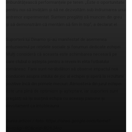
îmbunătățească performanțele pe teren. „Este o oportunitate
pentru noi să învățăm și să ne dezvoltăm sub îndrumarea unui
antrenor experimentat. Suntem pregătiți să muncim din greu
și să demonstrăm că merităm să fim în top”, a declarat el.
Suporterii lui Dinamo și-au manifestat de asemenea
entuziasmul pe rețelele sociale și forumuri dedicate echipei.
Mulți consideră că aceasta este schimbarea necesară pe
care clubul o aștepta pentru a reveni în elita fotbalului
românesc. Fanii sunt nerăbdători să observe impactul noii
conduceri asupra stilului de joc al echipei și speră la rezultate
pozitive încă din primele meciuri. Atmosfera din jurul echipei
este una plină de optimism și așteptare, iar suporterii sunt
pregătiți să își susțină echipa cu aceeași pasiune și
devotament ca întotdeauna.
Sursa articol / foto: https://news.google.com/home?
hl=ro&gl=RO&ceid=RO%3Aro