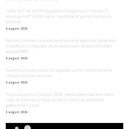
Folha, OUT de la CFR Cluj după înfrângerea cu Tromsø! ”Îi
elimin pe toți!”. DOUĂ nume ”candidează” pentru funcția de
antrenor
6 august 2026
Reacția Comisiei Europene la schimbările aduse de Parlament
în legătură cu legislația de decarbonizare. Analiza efectelor
asupra PNRR.
6 august 2026
Guvernul pregătește un act legislativ pentru restricționarea
utilizării energiei electrice.
6 august 2026
Prognoza pentru 6 august 2026: Șapte județe sub avertizare
roșie de caniculă, în timp ce alte 31 sunt sub avertizare
galbenă de furtuni.
5 august 2026