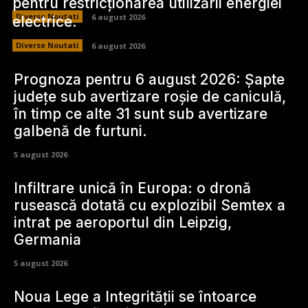
pentru restricționarea utilizării energiei
Diverse Noutati
6 august 2026
electrice.
Diverse Noutati
6 august 2026
Prognoza pentru 6 august 2026: Șapte
județe sub avertizare roșie de caniculă,
în timp ce alte 31 sunt sub avertizare
galbenă de furtuni.
5 august 2026
Infiltrare unică în Europa: o dronă
rusească dotată cu explozibil Semtex a
intrat pe aeroportul din Leipzig,
Germania
5 august 2026
Noua Lege a Integrității se întoarce