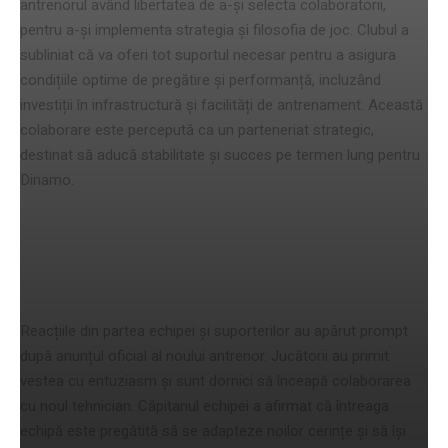
antrenorul având libertatea de a-și selecta colaboratorii,
pentru a-și implementa strategia și filosofia de joc. Clubul a
subliniat că va oferi tot suportul necesar pentru a asigura
condițiile optime de pregătire și performanță, incluzând
investiții în infrastructură și facilități de antrenament. Această
colaborare este percepută ca un parteneriat strategic,
destinat să aducă stabilitate și succes pe termen lung pentru
Dinamo.
Reacții din partea echipei și
suporterilor
Reacțiile din partea echipei și suporterilor au apărut prompt
după anunțul oficial al noului antrenor. Jucătorii au primit
vestea cu entuziasm și sunt dornici să înceapă colaborarea
cu noul tehnician. Căpitanul echipei a afirmat că întreaga
echipă este pregătită să se adapteze noilor cerințe și să își