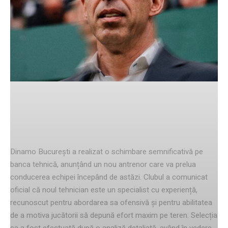
Facebook
Twitter
Pinterest
Noul tehnician al lui Dinamo
Dinamo București a realizat o schimbare semnificativă pe
banca tehnică, anunțând un nou antrenor care va prelua
conducerea echipei începând de astăzi. Clubul a comunicat
oficial că noul tehnician este un specialist cu experiență,
recunoscut pentru abordarea sa ofensivă și pentru abilitatea
de a motiva jucătorii să depună efort maxim pe teren. Selecția
sa a fost efectuată după o analiză detaliată, având în vedere