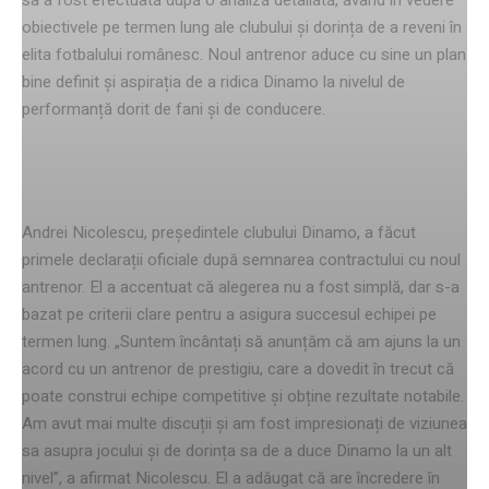
obiectivele pe termen lung ale clubului și dorința de a reveni în
elita fotbalului românesc. Noul antrenor aduce cu sine un plan
bine definit și aspirația de a ridica Dinamo la nivelul de
performanță dorit de fani și de conducere.
Declarațiile lui Andrei Nicolescu
Andrei Nicolescu, președintele clubului Dinamo, a făcut
primele declarații oficiale după semnarea contractului cu noul
antrenor. El a accentuat că alegerea nu a fost simplă, dar s-a
bazat pe criterii clare pentru a asigura succesul echipei pe
termen lung. „Suntem încântați să anunțăm că am ajuns la un
acord cu un antrenor de prestigiu, care a dovedit în trecut că
poate construi echipe competitive și obține rezultate notabile.
Am avut mai multe discuții și am fost impresionați de viziunea
sa asupra jocului și de dorința sa de a duce Dinamo la un alt
nivel”, a afirmat Nicolescu. El a adăugat că are încredere în