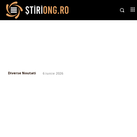
Dinamo are un nou tehnician
începând de astăzi! » Andrei
Nicolescu a confirmat în mod
oficial: „Da, am semnat acordul”
Diverse Noutati
6 iunie 2026