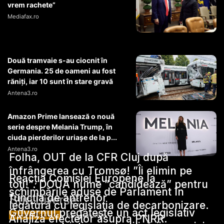
vrem rachete”
Mediafax.ro
Două tramvaie s-au ciocnit în
Germania. 25 de oameni au fost
răniți, iar 10 sunt în stare gravă
Antena3.ro
Amazon Prime lansează o nouă
serie despre Melania Trump, în
ciuda pierderilor uriașe de la p...
Antena3.ro
Folha, OUT de la CFR Cluj după
înfrângerea cu Tromsø! ”Îi elimin pe
Reacția Comisiei Europene la
toți!”. DOUĂ nume ”candidează” pentru
schimbările aduse de Parlament în
funcția de antrenor
Stiri Diverse:
legătură cu legislația de decarbonizare.
Guvernul pregătește un act legislativ
Diverse Noutati
6 august 2026
Analiza efectelor asupra PNRR.