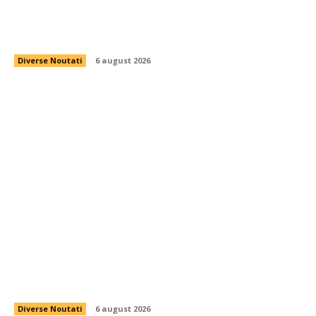
Reacția Comisiei Europene la schimbările aduse
de Parlament în legătură cu legislația de
decarbonizare. Analiza efectelor asupra PNRR.
Diverse Noutati
6 august 2026
Guvernul pregătește un act legislativ pentru
restricționarea utilizării energiei electrice.
Diverse Noutati
6 august 2026