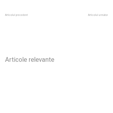
Articolul precedent
Articolul următor
Localitățile aflate sub alertă
Adrian Rus a făcut public
portocalie de furtuni, precipitații
secretul lui Hagi după succesul în
abundente și grindină
fața Țării Galilor: „Le cere acest
lucru fundașilor la fiecare
întâlnire!”
Articole relevante