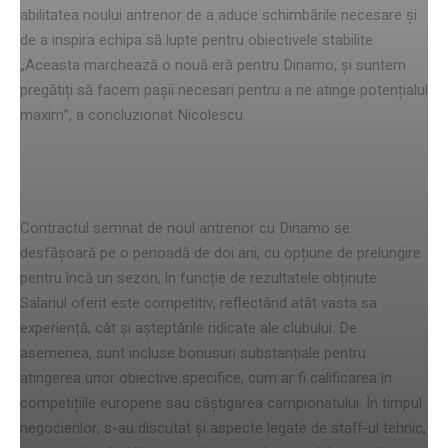
abilitatea noului antrenor de a aduce schimbările necesare și
de a inspira echipa să lupte pentru obiectivele stabilite.
„Aceasta marchează o nouă eră pentru Dinamo, și suntem
pregătiți să facem pașii necesari pentru a ne atinge potențialul
maxim”, a concluzionat Nicolescu.
Detalii despre contract
Contractul semnat de noul antrenor cu Dinamo se
desfășoară pe o perioadă de doi ani, cu opțiune de prelungire
pentru încă un sezon, în funcție de rezultatele obținute.
Salariul oferit este competitiv, reflectând atât vasta sa
experiență, cât și așteptările ridicate ale clubului. De
asemenea, sunt incluse bonusuri substanțiale pentru
atingerea unor obiective specifice, cum ar fi calificarea în
competițiile europene sau câștigarea campionatului. În timpul
negocierilor, s-au discutat și aspecte legate de staff-ul tehnic,