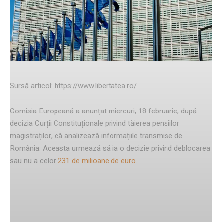
Facebook
Twitter
Pinterest
Sursă articol: https://www.libertatea.ro/
Comisia Europeană a anunțat miercuri, 18 februarie, după
decizia Curții Constituționale privind tăierea pensiilor
magistraților, că analizează informațiile transmise de
România. Aceasta urmează să ia o decizie privind deblocarea
sau nu a celor
231 de milioane de euro
.
Comisia Europeană spune că nu a
luat încă nicio decizie în privința