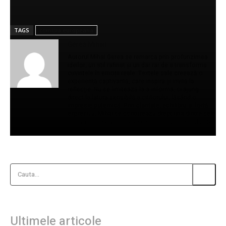
TAGS
comisia europeana
Gerea Mihail
Autorul Mihai Gerea se remarcă prin profunzimea
ideilor, un stil rafinat și un dar rar de a transforma
cuvintele în emoții reale. Textele sale creează o
experiență captivantă, care inspiră și invită la
reflecție. Nu se limitează la a informa, ci ajung
direct la latura sensibilă a cititorului, lăsând o
impresie puternică. Prin claritate, echilibru și forță
expresivă, Mihai se conturează drept una dintre cele
mai valoroase voci ale eseisticii și jurnalismului de
opinie contemporan.
Cauta...
Ultimele articole