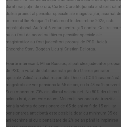
durat mai puțin de o oră, Curtea Constituțională a stabilit că al
doilea proiect al pensiilor speciale ale magistraților, asumat de
premierul Ilie Bolojan în Parlament în decembrie 2025, este
constituțional. Au fost 6 voturi pentru și 3 contra. Cei trei care
nu au fost de acord cu tăierea pensiilor speciale ale
magistraților au fost judecătorii propuși de PSD. Adică
Gheorghe Stan, Bogdan Licu și Cristian Deliorga.
Foarte interesant, Mihai Busuioc, al patrulea judecător propus
de PSD, a votat de data aceasta pentru tăierea pensiilor
speciale. Adică s-a aliat majorității. Decizia CCR înseamnă că
magistrații se vor pensiona la 65 de ani, nu la 48 ca în prezent.
Și cu maximum 70% din ultimul salariu net. Nu 80% din ultimul
salariu brut, cum este acum. Mai mult, perioada de tranziție
până la vârsta de pensionare de 65 de ani va fi de 15 ani. Iar
pensionarea anticipată este posibilă doar cu minimum 35 de
ani vechime și cu o penalizare de 2% pe an până la împlinirea