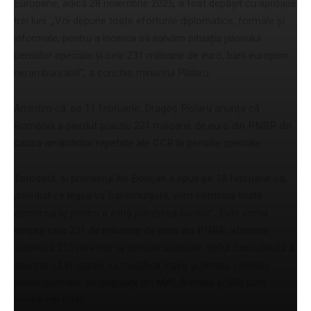
Europene, adică 28 noiembrie 2025, a fost depășit cu aproape
trei luni. „Voi depune toate eforturile diplomatice, formale și
informale, pentru a încerca să salvăm situația jalonului
pensiilor speciale și cele 231 milioane de euro, bani europeni
nerambursabili”, a conchis ministrul Pîslaru.
Amintim că, pe 11 februarie, Dragoș Pîslaru anunța că
România a pierdut practic 231 milioane de euro din PNRR din
cauza amânărilor repetate ale CCR la pensiile speciale.
Totodată, și premierul Ilie Bolojan a spus pe 18 februarie că,
„imediat ce legea va fi promulgată, vom continua toate
demersurile pentru a evita pierderea banilor”. Este vorba
despre cele 231 de milioane de euro din PNRR, aferente
Jalonului 215 referitor la pensiile speciale. Șeful Executivului a
anunțat că în martie va modifica legea și pentru celelalte
pensii speciale. Iar angajații din MAI, Armată și SRI sunt
printre cei vizați.