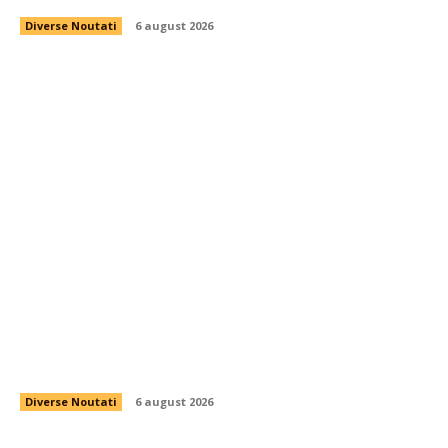
Diverse Noutati
6 august 2026
Evoluția utilizării energiei de către români după
îndemnurile lui Ilie Bolojan pentru măsură.
Informațiile Transelectrica
Diverse Noutati
6 august 2026