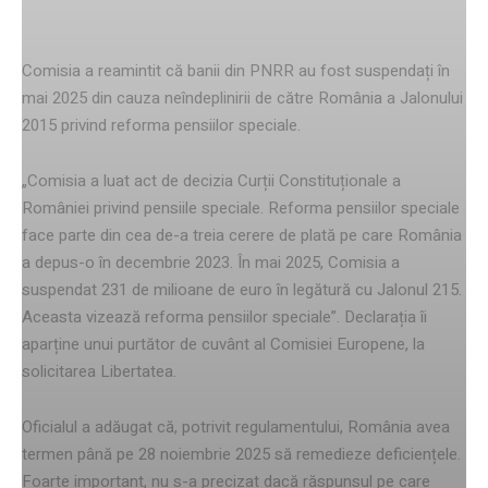
României
Comisia a reamintit că banii din PNRR au fost suspendați în
mai 2025 din cauza neîndeplinirii de către România a Jalonului
2015 privind reforma pensiilor speciale.
„Comisia a luat act de decizia Curții Constituționale a
României privind pensiile speciale. Reforma pensiilor speciale
face parte din cea de-a treia cerere de plată pe care România
a depus-o în decembrie 2023. În mai 2025, Comisia a
suspendat 231 de milioane de euro în legătură cu Jalonul 215.
Aceasta vizează reforma pensiilor speciale”. Declarația îi
aparține unui purtător de cuvânt al Comisiei Europene, la
solicitarea Libertatea.
Oficialul a adăugat că, potrivit regulamentului, România avea
termen până pe 28 noiembrie 2025 să remedieze deficiențele.
Foarte important, nu s-a precizat dacă răspunsul pe care