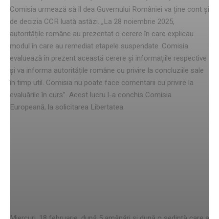
Comisia urmează să îl dea Guvernului României va ține cont și
de decizia CCR luată astăzi. „La 28 noiembrie 2025,
autoritățile române au prezentat o cerere în care explicau
modul în care au remediat etapele suspendate. Comisia
evaluează în prezent această cerere și informațiile respective
și va informa autoritățile române cu privire la concluziile sale
în timp util. Comisia nu poate face comentarii cu privire la
evaluările în curs”. Acest lucru l-a conchis Comisia
Europeană, la solicitarea Libertatea.
CCR a decis tăierea pensiilor
speciale după 5 amânări. 3
judecători propuși de PSD au
votat împotrivă
Miercuri, 18 februarie, după 5 amânări și după o ședință care a