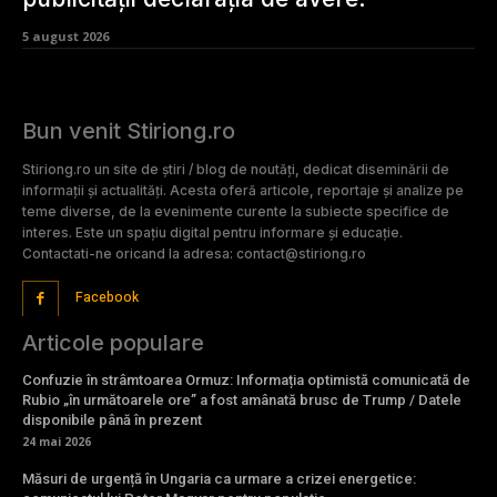
5 august 2026
Bun venit Stiriong.ro
Stiriong.ro un site de știri / blog de noutăți, dedicat diseminării de
informații și actualități. Acesta oferă articole, reportaje și analize pe
teme diverse, de la evenimente curente la subiecte specifice de
interes. Este un spațiu digital pentru informare și educație.
Contactati-ne oricand la adresa: contact@stiriong.ro
Facebook
Articole populare
Confuzie în strâmtoarea Ormuz: Informația optimistă comunicată de
Rubio „în următoarele ore” a fost amânată brusc de Trump / Datele
disponibile până în prezent
24 mai 2026
Măsuri de urgență în Ungaria ca urmare a crizei energetice: