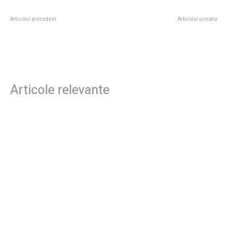
Articolul precedent
Articolul următor
Sorin Grindeanu a anunțat ce
Topul celor mai prost îmbrăcate
profil de persoană vrea la SRI și
vedete la Premiile BAFTA 2026
SIE
Articole relevante