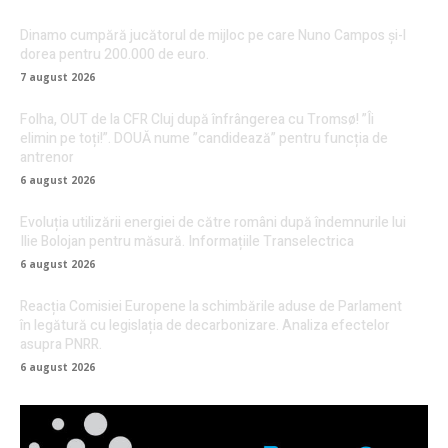
Dinamo cumpără jucătorul de mijloc pe care Nuno Campos și-l
dorea pentru 200.000 de euro.
7 august 2026
Folha, OUT de la CFR Cluj după înfrângerea cu Tromsø! ”Îi
elimin pe toți!”. DOUĂ nume ”candidează” pentru funcția de
antrenor
6 august 2026
Evoluția utilizării energiei de către români după îndemnurile lui
Ilie Bolojan pentru măsură. Informațiile Transelectrica
6 august 2026
Reacția Comisiei Europene la schimbările aduse de Parlament
în legătură cu legislația de decarbonizare. Analiza efectelor
asupra PNRR.
6 august 2026