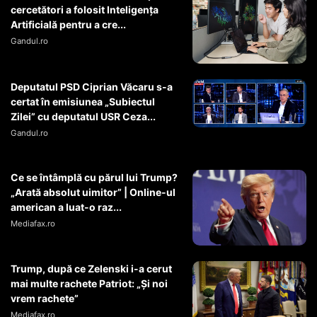
cercetători a folosit Inteligența
Artificială pentru a cre...
Gandul.ro
Deputatul PSD Ciprian Văcaru s-a
certat în emisiunea „Subiectul
Zilei” cu deputatul USR Ceza...
Gandul.ro
Ce se întâmplă cu părul lui Trump?
„Arată absolut uimitor” | Online-ul
american a luat-o raz...
Mediafax.ro
Trump, după ce Zelenski i-a cerut
mai multe rachete Patriot: „Și noi
vrem rachete”
Mediafax.ro