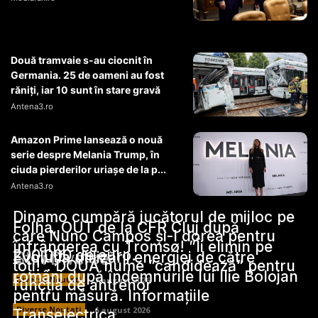
Două tramvaie s-au ciocnit în
Germania. 25 de oameni au fost
răniți, iar 10 sunt în stare gravă
Antena3.ro
Amazon Prime lansează o nouă
serie despre Melania Trump, în
ciuda pierderilor uriașe de la p...
Antena3.ro
Dinamo cumpără jucătorul de mijloc pe
Folha, OUT de la CFR Cluj după
care Nuno Campos și-l dorea pentru
înfrângerea cu Tromsø! ”Îi elimin pe
200.000 de euro.
Stiri Diverse:
Evoluția utilizării energiei de către
toți!”. DOUĂ nume ”candidează” pentru
români după îndemnurile lui Ilie Bolojan
Diverse Noutati
7 august 2026
funcția de antrenor
pentru măsură. Informațiile
Diverse Noutati
6 august 2026
Transelectrica