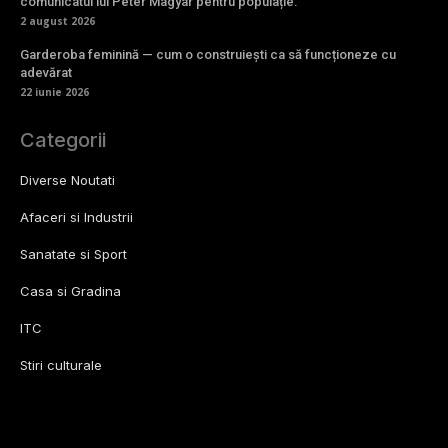
comunicatul lui Peter Magyar pentru populație.
2 august 2026
Garderoba feminină — cum o construiești ca să funcționeze cu
adevărat
22 iunie 2026
Categorii
Diverse Noutati
Afaceri si Industrii
Sanatate si Sport
Casa si Gradina
ITC
Stiri culturale