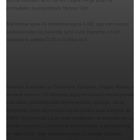
vârstei standard de 65 de ani. Legea merge acum la
promulgare, la președintele Nicușor Dan.
Mai trebuie spus că trimiterea legii la CJUE, așa cum ceruse
controversata Lia Savonea, șefa Curții Supreme, a fost
respinsă în ședința CCR cu 5 voturi la 4.
România încearcă să salveze 231
de milioane de euro din PNRR
Ministrul Investiţiilor şi Proiectelor Europene, Dragoş Pîslaru, a
declarat miercuri, 18 februarie, după ce Curtea Constituțională
a declarat constituțională tăierea pensiilor speciale, că va
întreprinde toate demersurile ca să salveze banii europeni din
PNRR. El a precizat că „în orele următoare voi avea discuții cu
oficialii europeni cu privire la această evoluție a aprobării legii
de către CCR”. Deși termenul stabilit cu oficialii Comisiei