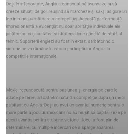
Deși în inferioritate, Anglia a continuat să avanseze și să
creeze situații de gol, reușind să marcheze și să-și asigure un
loc în runda următoare a competiției. Această performanță
impresionantă a evidențiat nu doar abilitățile individuale ale
jucătorilor, ci și unitatea și strategia bine gândită de staff-ul
tehnic. Suporterii englezi au fost în extaz, sărbătorind o
victorie ce va rămâne în istoria participărilor Angliei la
competițiile internaționale.
Mexic se retrage din competiție
Mexic, recunoscută pentru pasiunea și energia pe care le
aduce pe teren, a fost eliminată din competiție după un meci
palpitant cu Anglia. Deși au avut un avantaj numeric pentru o
mare parte a jocului, mexicanii nu au reușit să capitalizeze pe
acest avantaj pentru a obține victoria. Jocul a fost plin de
determinare, cu multiple încercări de a sparge apărarea