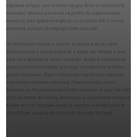
căpitanul echipei, care a trimis mingea direct în vinclul porții
mexicane. Mexicul a încercat să profite de superioritatea
numerică, însă apărarea engleză, cu un portar într-o formă
excelentă, a reușit să respingă toate atacurile.
Un alt moment crucial a avut loc în partea a doua, când
Mexicul a avut o șansă uriașă de a egala, dar mingea a lovit
bara, spre disperarea fanilor mexicani. Anglia a continuat să
joace cu multă intensitate și a reușit să marcheze al doilea
gol pe contraatac, după o combinație rapidă între mijlocași,
surprinzând apărarea mexicană. Finalul meciului a fost
dramatic, cu Mexicul investind toate resursele în atac, dar fără
efect pe tabela de marcaj. Rezistența și organizarea tactică a
Angliei au fost esențiale pentru a menține avantajul până la
ultimul fluier, asigurându-le locul în sferturile de finală.
Reacțiile antrenorilor și jucătorilor