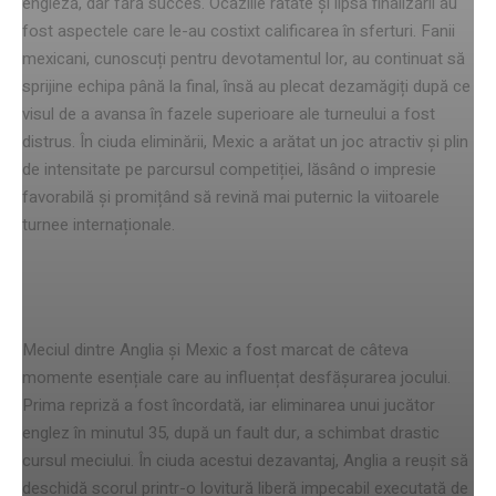
engleză, dar fără succes. Ocaziile ratate și lipsa finalizării au
fost aspectele care le-au costixt calificarea în sferturi. Fanii
mexicani, cunoscuți pentru devotamentul lor, au continuat să
sprijine echipa până la final, însă au plecat dezamăgiți după ce
visul de a avansa în fazele superioare ale turneului a fost
distrus. În ciuda eliminării, Mexic a arătat un joc atractiv și plin
de intensitate pe parcursul competiției, lăsând o impresie
favorabilă și promițând să revină mai puternic la viitoarele
turnee internaționale.
Momentele esențiale ale meciului
Meciul dintre Anglia și Mexic a fost marcat de câteva
momente esențiale care au influențat desfășurarea jocului.
Prima repriză a fost încordată, iar eliminarea unui jucător
englez în minutul 35, după un fault dur, a schimbat drastic
cursul meciului. În ciuda acestui dezavantaj, Anglia a reușit să
deschidă scorul printr-o lovitură liberă impecabil executată de