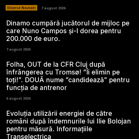
Diverse Noutati
7 august 2026
Dinamo cumpără jucătorul de mijloc pe
care Nuno Campos și-l dorea pentru
200.000 de euro.
7 august 2026
Folha, OUT de la CFR Cluj după
înfrângerea cu Tromsø! ”Îi elimin pe
toți!”. DOUĂ nume ”candidează” pentru
funcția de antrenor
6 august 2026
Evoluția utilizării energiei de către
români după îndemnurile lui Ilie Bolojan
pentru măsură. Informațiile
Transelectrica