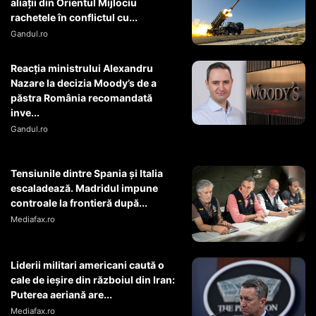
aliații din Orientul Mijlociu
rachetele în conflictul cu...
Gandul.ro
Reacția ministrului Alexandru
Nazare la decizia Moody’s de a
păstra România recomandată
inve...
Gandul.ro
Tensiunile dintre Spania și Italia
escaladează. Madridul impune
controale la frontieră după...
Mediafax.ro
Liderii militari americani caută o
cale de ieșire din războiul din Iran:
Puterea aeriană are...
Mediafax.ro