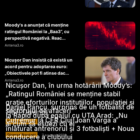
Moody's a anunțat că menține
ratingul României la „Baa3”, cu
perspectivă negativă. Reac...
Antena3.ro
Nicușor Dan insistă că există un
acord pentru adoptarea euro:
„Obiectivele pot fi atinse dac...
Antena3.ro
Nicușor Dan, în urma hotărârii Moody’s:
„Ratingul României se menține stabil
grație eforturilor instituțiilor, populației și
Daniel Pancu, surprins de un fotbalist de
sectorului de afaceri”
Stiri Diverse:
la Rapid după egalul cu UTA Arad: „Nu
Cutremur la CFR Cluj! Ioan Varga a
Diverse Noutati
7 august 2026
ai cum să eșuezi cu el”
înlăturat antrenorul și 3 fotbaliști + Noua
Diverse Noutati
7 august 2026
conducere a clubului