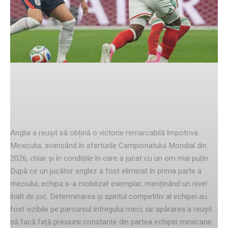
Facebook
Twitter
Pinterest
Englezii triumfă cu zece jucători
Anglia a reușit să obțină o victorie remarcabilă împotriva
Mexicului, avansând în sferturile Campionatului Mondial din
2026, chiar și în condițiile în care a jucat cu un om mai puțin.
După ce un jucător englez a fost eliminat în prima parte a
meciului, echipa s-a mobilizat exemplar, menținând un nivel
înalt de joc. Determinarea și spiritul competitiv al echipei au
fost vizibile pe parcursul întregului meci, iar apărarea a reușit
să facă față presiunii constante din partea echipei mexicane.