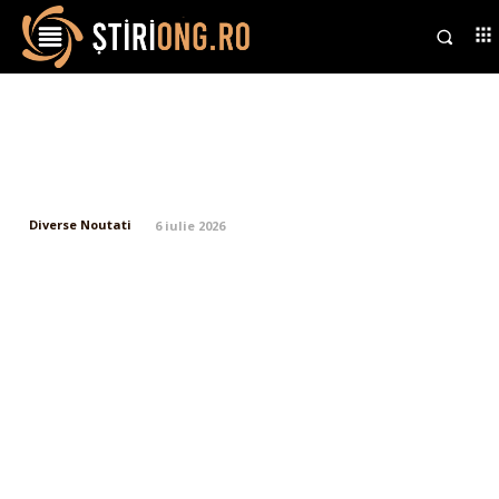
CM 2026: Anglia progresează în
sferturi cu un jucător în minus,
Mexic eliminat
Diverse Noutati
6 iulie 2026