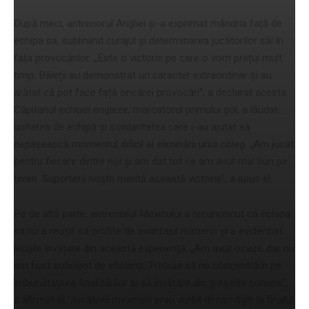
După meci, antrenorul Angliei și-a exprimat mândria față de
echipa sa, subliniind curajul și determinarea jucătorilor săi în
fața provocărilor. „Este o victorie pe care o vom prețui mult
timp. Băieții au demonstrat un caracter extraordinar și au
arătat că pot face față oricărei provocări”, a declarat acesta.
Căpitanul echipei engleze, marcatorul primului gol, a lăudat
unitatea de echipă și solidaritatea care i-au ajutat să
depășească momentul dificil al eliminării unui coleg. „Am jucat
pentru fiecare dintre noi și am dat tot ce am avut mai bun pe
teren. Suporterii noștri merită această victorie”, a spus el.
Pe de altă parte, antrenorul Mexicului a recunoscut că echipa
sa nu a reușit să profite de avantajul numeric și a evidențiat
lecțiile învățate din această experiență. „Am avut ocazii, dar nu
am fost suficient de eficienți. Trebuie să ne concentrăm pe
îmbunătățirea finalizărilor și să învățăm din greșelile comise”,
a afirmat el. Jucătorii mexicani erau vizibil dezamăgiți la finalul