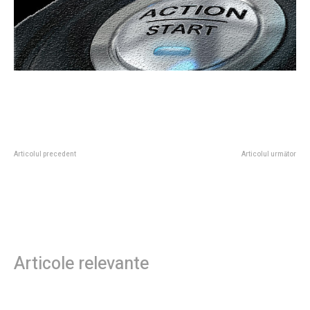
Articolul precedent
Articolul următor
CM 2026: „Incredibil”: FIFA a
Polițiștii de la Secția 16 s-au
revocat un cartonaș roșu pentru
învinovățit unii pe alții la ultima
SUA înainte de confruntarea din
sesiune de judecată.
optimile de finală cu Belgia
Articole relevante