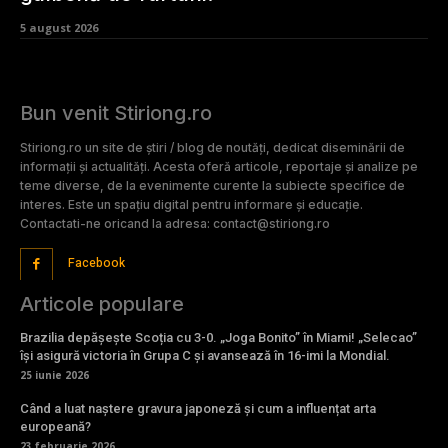
5 august 2026
Bun venit Stiriong.ro
Stiriong.ro un site de știri / blog de noutăți, dedicat diseminării de
informații și actualități. Acesta oferă articole, reportaje și analize pe
teme diverse, de la evenimente curente la subiecte specifice de
interes. Este un spațiu digital pentru informare și educație.
Contactati-ne oricand la adresa: contact@stiriong.ro
Facebook
Articole populare
Brazilia depășește Scoția cu 3-0. „Joga Bonito” în Miami! „Selecao”
își asigură victoria în Grupa C și avansează în 16-imi la Mondial.
25 iunie 2026
Când a luat naștere gravura japoneză și cum a influențat arta
europeană?
23 februarie 2026