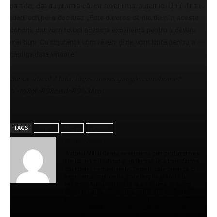
partidei, dar au promis că vor reveni mai puternici. Unul dintre
liderii echipei a declarat: „Este dureros să pierdem în aceste
condiții, dar vom folosi această experiență pentru a deveni
mai buni. Cu siguranță vom reveni și ne vom lupta pentru a
câștiga data viitoare.”
Sursa articol / foto: https://news.google.com/home?
hl=ro&gl=RO&ceid=RO%3Aro
TAGS
Anglia
Mexic
victorie
Gerea Mihail
Autorul Mihai Gerea se remarcă prin profunzimea
ideilor, un stil rafinat și un dar rar de a transforma
cuvintele în emoții reale. Textele sale creează o
experiență captivantă, care inspiră și invită la
reflecție. Nu se limitează la a informa, ci ajung
direct la latura sensibilă a cititorului, lăsând o
impresie puternică. Prin claritate, echilibru și forță
expresivă, Mihai se conturează drept una dintre cele
mai valoroase voci ale eseisticii și jurnalismului de