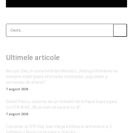
opinie contemporan.
Cauta...
Ultimele articole
Nicușor Dan, în urma hotărârii Moody’s: „Ratingul României se
menține stabil grație eforturilor instituțiilor, populației și
sectorului de afaceri”
7 august 2026
Daniel Pancu, surprins de un fotbalist de la Rapid după egalul
cu UTA Arad: „Nu ai cum să eșuezi cu el”
7 august 2026
Cutremur la CFR Cluj! Ioan Varga a înlăturat antrenorul și 3
fotbaliști + Noua conducere a clubului