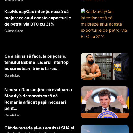
KazMunayGas intenţionează să
majoreze anul acesta exporturile
de petrol via BTC cu 31%
G4media.ro
Ce a ajuns să facă, la pușcărie,
temutul Bebino. Liderul interlop
bucureștean, trimis la ree...
Gandul.ro
Nicușor Dan susține că evaluarea
Moody’s demonstrează că
România a făcut pașii necesari
pent...
Gandul.ro
Cât de repede și-au epuizat SUA și