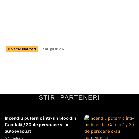
Cutremur la CFR Cluj! Ioan Varga a înlăturat
antrenorul și 3 fotbaliști + Noua conducere a
clubului
Diverse Noutati
7 august 2026
STIRI PARTENERI
Incendiu puternic într-un bloc din
Capitală / 20 de persoane s-au
autoevacuat
G4media.ro