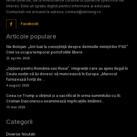
teme diverse, de la evenimente curente la subiecte specifice de
interes. Este un spațiu digital pentru informare și educație.
Contactati-ne oricand la adresa: contact@stiriong.ro
Facebook
Articole populare
Ilie Bolojan: „Am luat la cunoștință despre demisiile miniștrilor PSD”.
Cine va ocupa temporar portofoliile libere
23 aprilie 2026
„Opțiuni pentru România sau Rusia”. Imigranții care au ajuns ilegal în
Ceuta susțin că își doresc să muncească în Europa: „Marocul
furnizează forță de...
4 august 2026
Ceea ce Trump a obținut și a sacrificat în urma summitului cu Xi.
Cristian Diaconescu examinează implicațiile întâlnirii…
15 mai 2026
Categorii
Diverse Noutati