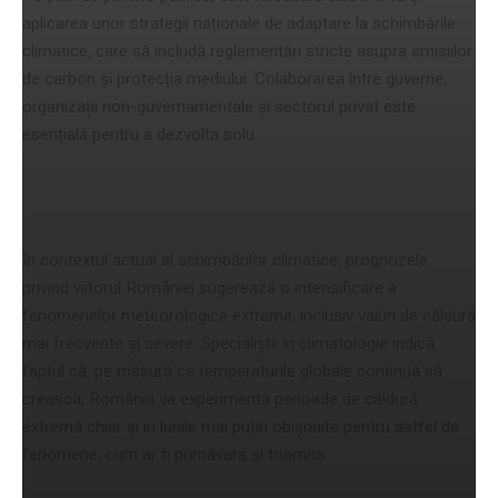
aplicarea unor strategii naționale de adaptare la schimbările
climatice, care să includă reglementări stricte asupra emisiilor
de carbon și protecția mediului. Colaborarea între guverne,
organizații non-guvernamentale și sectorul privat este
esențială pentru a dezvolta solu
Prognoze și perspective de viitor
În contextul actual al schimbărilor climatice, prognozele
privind viitorul României sugerează o intensificare a
fenomenelor meteorologice extreme, inclusiv valuri de căldură
mai frecvente și severe. Specialiștii în climatologie indică
faptul că, pe măsură ce temperaturile globale continuă să
crească, România va experimenta perioade de căldură
extremă chiar și în lunile mai puțin obișnuite pentru astfel de
fenomene, cum ar fi primăvara și toamna.