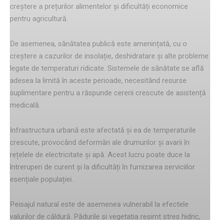
creștere a prețurilor alimentelor și dificultăți economice
pentru agricultură.
De asemenea, sănătatea publică este amenințată, cu o
creștere a cazurilor de insolație, deshidratare și alte probleme
legate de temperaturi ridicate. Sistemele de sănătate se află
adesea la limită în aceste perioade, necesitând resurse
suplimentare pentru a răspunde cererii crescute de asistență
medicală.
Infrastructura urbană este afectată și ea de temperaturile
crescute, provocând deformări ale drumurilor și avarii în
rețelele de electricitate și apă. Acest lucru poate duce la
întreruperi de curent și la dificultăți în furnizarea serviciilor
esențiale populației.
Peisajul natural este de asemenea vulnerabil la efectele
valurilor de căldură. Pădurile și vegetația resimt stres hidric,