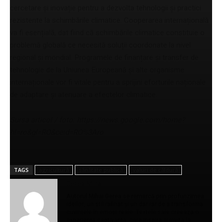
cercetare și inovație pentru a dezvolta tehnologii și practici
rezistente la schimbările climatice. Cooperarea internațională
va fi esențială, dat fiind că schimbările climatice constituie o
problemă globală ce necesită soluții coordonate la nivel
regional și mondial. Programele de finanțare și transfer de
tehnologie de la Uniunea Europeană și alte organisme
internaționale vor fi vitale pentru a sprijini eforturile naționale
de adaptare și atenuare a efectelor climatice.
Sursa articol / foto: https://news.google.com/home?
hl=ro&gl=RO&ceid=RO%3Aro
TAGS
agricultură
sănătate publică
valuri de căldură
Gerea Mihail
Autorul Mihai Gerea se remarcă prin profunzimea
ideilor, un stil rafinat și un dar rar de a transforma
cuvintele în emoții reale. Textele sale creează o
experiență captivantă, care inspiră și invită la