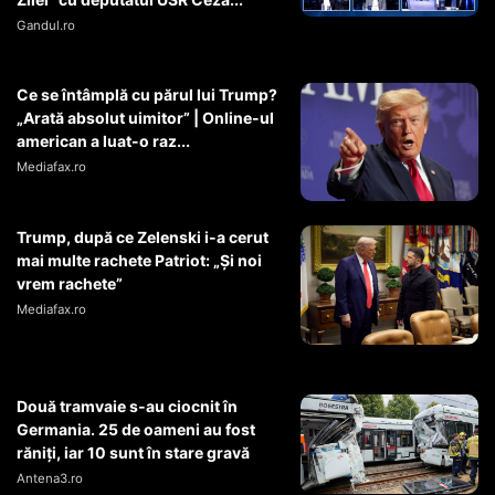
Gandul.ro
Ce se întâmplă cu părul lui Trump?
„Arată absolut uimitor” | Online-ul
american a luat-o raz...
Mediafax.ro
Trump, după ce Zelenski i-a cerut
mai multe rachete Patriot: „Și noi
vrem rachete”
Mediafax.ro
Două tramvaie s-au ciocnit în
Germania. 25 de oameni au fost
răniți, iar 10 sunt în stare gravă
Antena3.ro