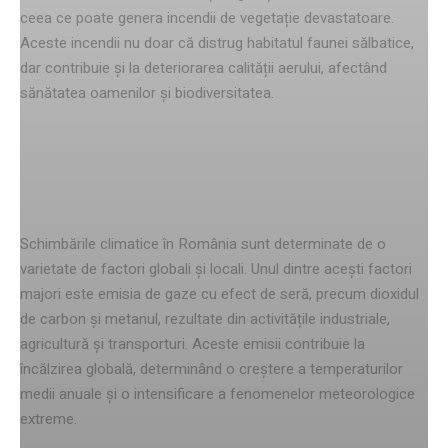
ceea ce poate genera incendii de vegetație devastatoare.
Aceste incendii nu doar că distrug habitatul faunei sălbatice,
dar contribuie și la deteriorarea calității aerului, afectând
sănătatea oamenilor și biodiversitatea.
Factori care influențează
schimbările climatice
Schimbările climatice în România sunt determinate de o
varietate de factori globali și locali. Unul dintre acești factori
majori este emisia de gaze cu efect de seră, precum dioxidul
de carbon și metanul, rezultate din activitățile industriale,
agricultură și transporturi. Aceste emisii contribuie la
încălzirea globală, determinând o creștere a temperaturilor
medii anuale și o intensificare a fenomenelor meteorologice
extreme.