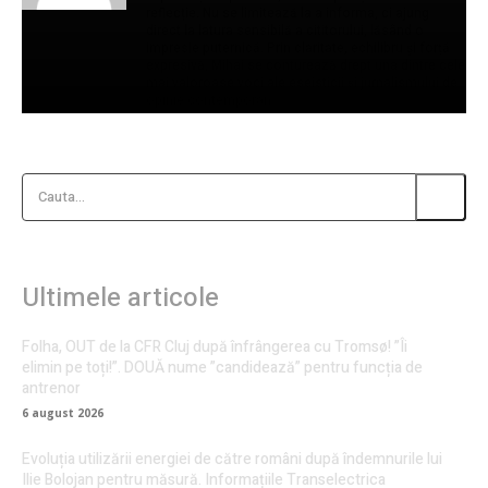
reflecție. Nu se limitează la a informa, ci ajung
direct la latura sensibilă a cititorului, lăsând o
impresie puternică. Prin claritate, echilibru și forță
expresivă, Mihai se conturează drept una dintre cele
mai valoroase voci ale eseisticii și jurnalismului de
opinie contemporan.
Cauta...
Ultimele articole
Folha, OUT de la CFR Cluj după înfrângerea cu Tromsø! ”Îi
elimin pe toți!”. DOUĂ nume ”candidează” pentru funcția de
antrenor
6 august 2026
Evoluția utilizării energiei de către români după îndemnurile lui
Ilie Bolojan pentru măsură. Informațiile Transelectrica