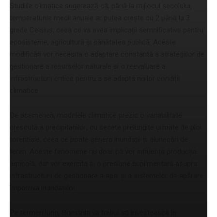
Studiile climatice sugerează că, până la mijlocul secolului,
temperaturile medii anuale ar putea crește cu 2 până la 3
grade Celsius, ceea ce va avea implicații semnificative pentru
ecosisteme, agricultură și sănătatea publică. Aceste
modificări vor necesita o adaptare constantă a strategiilor de
gestionare a resurselor naturale și o reevaluare a
infrastructurii critice pentru a se adapta noilor condiții
climatice.
De asemenea, modelele climatice prezic o variabilitate
crescută a precipitațiilor, cu secete prelungite urmate de ploi
torențiale, ceea ce poate genera inundații și alunecări de
teren. Aceste fenomene nu doar că vor influența producția
agricolă, dar vor exercita și o presiune suplimentară asupra
infrastructurii de gestionare a apei și a sistemelor de apărare
împotriva inundațiilor.
Pe termen lung, România va trebui să investească în