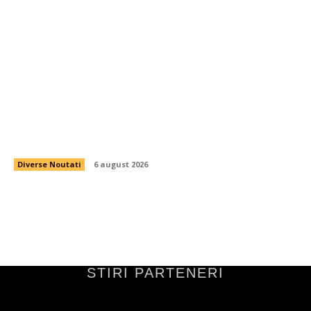
Reacția Comisiei Europene la schimbările aduse
de Parlament în legătură cu legislația de
decarbonizare. Analiza efectelor asupra PNRR.
Diverse Noutati
6 august 2026
STIRI PARTENERI