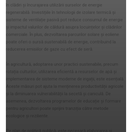
în clădiri și încurajarea utilizării surselor de energie
regenerabilă. Investițiile în tehnologii de izolare termică și
sisteme de ventilație pasivă pot reduce consumul de energie
și impactul valurilor de căldură asupra locuințelor și clădirilor
comerciale. În plus, dezvoltarea parcurilor solare și eoliene
poate oferi o sursă sustenabilă de energie, contribuind la
reducerea emisiilor de gaze cu efect de seră.
În agricultură, adoptarea unor practici sustenabile, precum
rotația culturilor, utilizarea eficientă a resurselor de apă și
implementarea de sisteme moderne de irigații, este esențială.
Aceste măsuri pot ajuta la menținerea productivității agricole
și la diminuarea vulnerabilității la secetă și caniculă. De
asemenea, dezvoltarea programelor de educație și formare
pentru agricultori poate sprijini tranziția către metode
ecologice și reziliente.
Pe plan de politică publică, este necesară elaborarea și