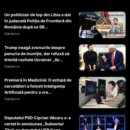
Un politician de top din Libia a dat
în judecată Poliția de Frontieră din
România după ce SR...
Gandul.ro
Trump neagă zvonurile despre
penuria de muniție, dar refuză să
trimită rachete Ucrainei: „Av...
Gandul.ro
Premieră în Medicină: O echipă de
cercetători a folosit Inteligența
Artificială pentru a cre...
Gandul.ro
Deputatul PSD Ciprian Văcaru s-a
certat în emisiunea „Subiectul
Zilei” cu deputatul USR Ceza...