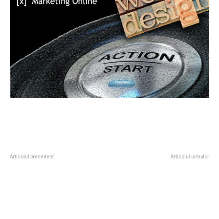
Articolul precedent
Articolul următor
De ce coșul de fum din inox a
Atac violent în Germania:
înlocuit zidul de cărămidă în
numeroase victime.
construcțiile moderne