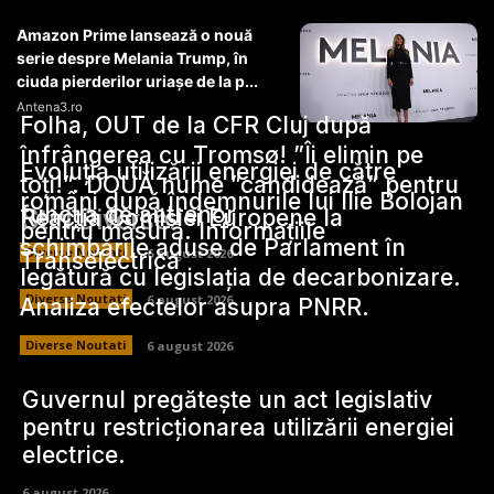
Amazon Prime lansează o nouă
serie despre Melania Trump, în
ciuda pierderilor uriașe de la p...
Antena3.ro
Folha, OUT de la CFR Cluj după
înfrângerea cu Tromsø! ”Îi elimin pe
Evoluția utilizării energiei de către
toți!”. DOUĂ nume ”candidează” pentru
români după îndemnurile lui Ilie Bolojan
funcția de antrenor
Stiri Diverse:
Reacția Comisiei Europene la
pentru măsură. Informațiile
schimbările aduse de Parlament în
Diverse Noutati
6 august 2026
Transelectrica
legătură cu legislația de decarbonizare.
Diverse Noutati
6 august 2026
Analiza efectelor asupra PNRR.
Diverse Noutati
6 august 2026
Guvernul pregătește un act legislativ
pentru restricționarea utilizării energiei
electrice.
6 august 2026