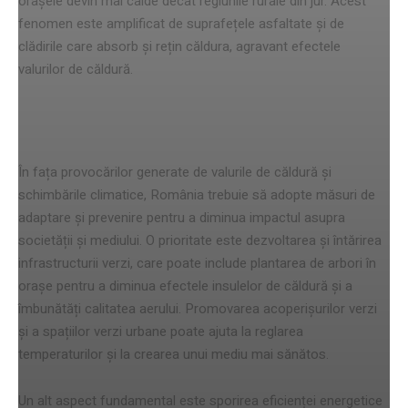
orașele devin mai calde decât regiunile rurale din jur. Acest
fenomen este amplificat de suprafețele asfaltate și de
clădirile care absorb și rețin căldura, agravant efectele
valurilor de căldură.
Strategii de adaptare și prevenire
În fața provocărilor generate de valurile de căldură și
schimbările climatice, România trebuie să adopte măsuri de
adaptare și prevenire pentru a diminua impactul asupra
societății și mediului. O prioritate este dezvoltarea și întărirea
infrastructurii verzi, care poate include plantarea de arbori în
orașe pentru a diminua efectele insulelor de căldură și a
îmbunătăți calitatea aerului. Promovarea acoperișurilor verzi
și a spațiilor verzi urbane poate ajuta la reglarea
temperaturilor și la crearea unui mediu mai sănătos.
Un alt aspect fundamental este sporirea eficienței energetice