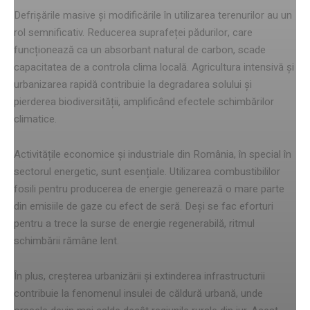
Defrișările masive și modificările în utilizarea terenurilor au un
rol semnificativ. Reducerea suprafeței pădurilor, care
funcționează ca un absorbant natural de carbon, scade
capacitatea de a controla clima locală. Agricultura intensivă și
urbanizarea rapidă contribuie la degradarea solului și
pierderea biodiversității, amplificând efectele schimbărilor
climatice.
Activitățile economice și industriale din România, în special în
sectorul energetic, sunt esențiale. Utilizarea combustibililor
fosili pentru producerea de energie generează o mare parte
din emisiile de gaze cu efect de seră. Deși se fac eforturi
pentru a trece la surse de energie regenerabilă, ritmul
schimbării rămâne lent.
În plus, creșterea urbanizării și extinderea infrastructurii
contribuie la fenomenul insulei de căldură urbană, unde