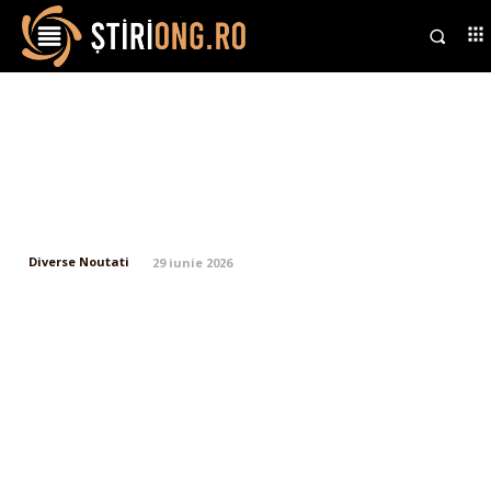
Climatolog ANM: „România va
trece prin asemenea valuri de
căldură în mai”. De ce se
confruntă națiunea cu…
Diverse Noutati
29 iunie 2026