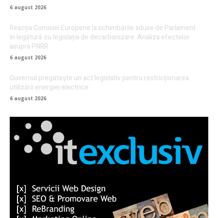
6 august 2026
Reacția Comisiei Europene la schimbările aduse de Parlament
în legătură cu legislația de decarbonizare. Analiza efectelor
asupra PNRR.
6 august 2026
Guvernul pregătește un act legislativ pentru restricționarea
utilizării energiei electrice.
6 august 2026