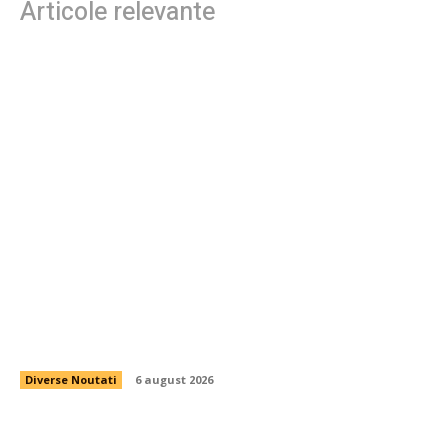
Articole relevante
Folha, OUT de la CFR Cluj după înfrângerea cu
Tromsø! ”Îi elimin pe toți!”. DOUĂ nume
”candidează” pentru funcția de antrenor
Diverse Noutati
6 august 2026