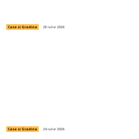
Actele în regulă contează la fel de mult ca firul
bine tras
Casa si Gradina
28 iulie 2026
Gătitul sănătos începe cu uneltele potrivite
Casa si Gradina
24 iulie 2026