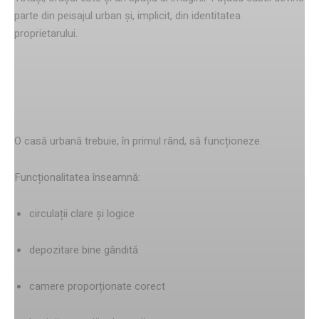
parte din peisajul urban și, implicit, din identitatea
proprietarului.
Funcționalitatea – fundația unei
locuiri sănătoase
O casă urbană trebuie, în primul rând, să funcționeze.
Funcționalitatea înseamnă:
circulații clare și logice
depozitare bine gândită
camere proporționate corect