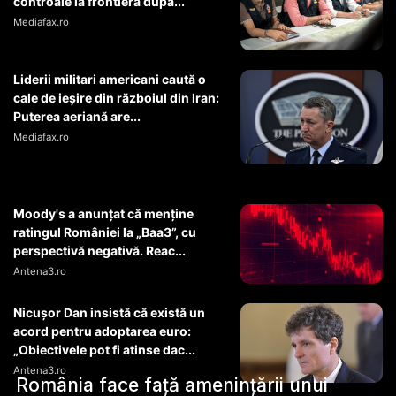
controale la frontieră după...
Mediafax.ro
Liderii militari americani caută o
cale de ieșire din războiul din Iran:
Puterea aeriană are...
Mediafax.ro
Moody's a anunțat că menține
ratingul României la „Baa3”, cu
perspectivă negativă. Reac...
Antena3.ro
Nicușor Dan insistă că există un
acord pentru adoptarea euro:
„Obiectivele pot fi atinse dac...
Antena3.ro
România face față amenințării unui