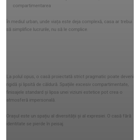
compartimentarea
În mediul urban, unde viața este deja complexă, casa ar trebui
să simplifice lucrurile, nu să le complice.
Când funcționalitatea elimină
complet estetica
La polul opus, o casă proiectată strict pragmatic poate deveni
rigidă și lipsită de căldură. Spațiile excesiv compartimentate,
finisajele standard și lipsa unei viziuni estetice pot crea o
atmosferă impersonală.
Orașul este un spațiu al diversității și al expresiei. O casă fără
identitate se pierde în peisaj.