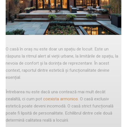
Facebook
Twitter
Pinterest
O casă în oraș nu este doar un spațiu de locuit. Este un
răspuns la ritmul alert al vieții urbane, la limitările de spațiu, la
nevoia de confort și la dorința de reprezentare. În acest
context, raportul dintre estetică și funcționalitate devine
esențial.
Întrebarea nu este dacă una contează mai mult decât
cealaltă, ci cum pot
coexista armonios
. O casă exclusiv
estetică poate deveni incomodă. O casă strict funcțională
poate fi lipsită de personalitate. Echilibrul dintre cele două
determină calitatea reală a locuirii.