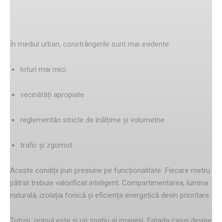
Orașul impune reguli diferite
În mediul urban, constrângerile sunt mai evidente:
loturi mai mici
vecinătăți apropiate
reglementări stricte de înălțime și volumetrie
trafic și zgomot
Aceste condiții pun presiune pe funcționalitate. Fiecare metru
pătrat trebuie valorificat inteligent. Compartimentarea, lumina
naturală, izolația fonică și eficiența energetică devin prioritare.
Totuși, orașul este și un spațiu al imaginii. Fațada casei devine