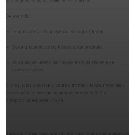
și funcționalitatea se întâlnesc cel mai clar.
De exemplu:
Lemnul oferă căldură vizuală și confort termic.
Betonul aparent poate fi estetic, dar și durabil.
Sticla aduce lumină, dar necesită soluții eficiente de
protecție solară.
În oraș, unde poluarea și uzura sunt mai intense, materialele
trebuie să fie rezistente și ușor de întreținut, fără a
compromite expresia vizuală.
Spațiul exterior – un lux urban
Terasele, curțile interioare sau grădinile urbane sunt extrem de