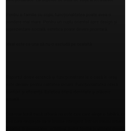
Pentru o familie cu copii, funcționalitatea poate avea o
pondere mai mare. Pentru un cuplu orientat spre design și
reprezentare socială, estetica poate deveni prioritară.
Ideal este ca una să nu o excludă pe cealaltă.
Concluzie
Raportul dintre estetică și funcționalitate la o casă în oraș
este decisiv pentru calitatea locuirii. Funcționalitatea oferă
confort și eficiență. Estetica oferă identitate și plăcere
vizuală.
Cea mai bună casă urbană nu este cea care alege o tabără, ci
cea care reușește să le îmbine inteligent. Într-un mediu urban
dinamic și provocator, echilibrul dintre formă și utilitate devine