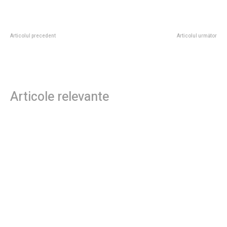
Articolul precedent
Articolul următor
Se potrivește stilul neoromânesc
Prin ce a devenit memorabilă
unei case la munte?
Grădina Botanică de la Balcic?
Articole relevante