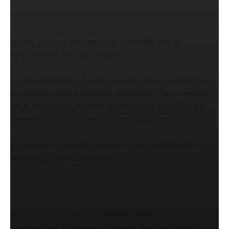
proprietății
În oraș, valoarea unei case este influențată atât de
funcționalitate, cât și de estetică.
O compartimentare eficientă și soluții tehnice moderne cresc
atractivitatea pentru potențialii cumpărători. Dar și aspectul
vizual contează: o casă bine proporționată, armonioasă și
coerentă estetic are șanse mai mari să impresioneze.
Investiția într-un design echilibrat nu este doar o alegere
personală, ci și una strategică.
Echilibrul personalizat
Nu există o proporție universală între estetică și
funcționalitate. Ea depinde de stilul de viață al locatarilor.