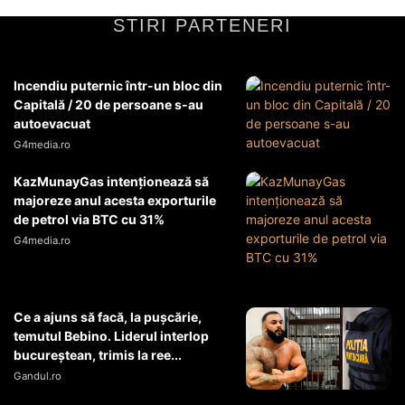
STIRI PARTENERI
Incendiu puternic într-un bloc din
Capitală / 20 de persoane s-au
autoevacuat
G4media.ro
KazMunayGas intenţionează să
majoreze anul acesta exporturile
de petrol via BTC cu 31%
G4media.ro
Ce a ajuns să facă, la pușcărie,
temutul Bebino. Liderul interlop
bucureștean, trimis la ree...
Gandul.ro