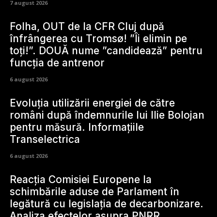
7 august 2026
Folha, OUT de la CFR Cluj după
înfrângerea cu Tromsø! ”Îi elimin pe
toți!”. DOUĂ nume ”candidează” pentru
funcția de antrenor
6 august 2026
Evoluția utilizării energiei de către
români după îndemnurile lui Ilie Bolojan
pentru măsură. Informațiile
Transelectrica
6 august 2026
Reacția Comisiei Europene la
schimbările aduse de Parlament în
legătură cu legislația de decarbonizare.
Analiza efectelor asupra PNRR.