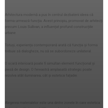
Dialogul dintre formă și utilitate
Arhitectura modernă a pus în centrul dezbaterii ideea că
forma urmează funcția. Acest principiu, promovat de arhitecți
precum
Louis Sullivan
, a influențat profund construcțiile
urbane.
Totuși, experiența contemporană arată că funcția și forma
trebuie să dialogheze, nu să se subordoneze unilateral.
O scară interioară poate fi simultan element funcțional și
piesă de design. O fereastră amplasată strategic poate
rezolva atât iluminarea, cât și estetica fațadei.
Materialele – punctul de întâlnire
Alegerea materialelor este una dintre zonele în care estetica