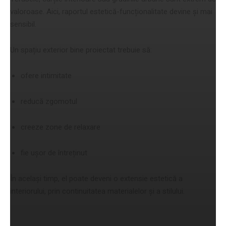
valoroase. Aici, raportul estetică-funcționalitate devine și mai
sensibil.
Un spațiu exterior bine proiectat trebuie să:
ofere intimitate
reducă zgomotul
creeze zone de relaxare
fie ușor de întreținut
În același timp, el poate deveni o extensie estetică a
interiorului, prin continuitatea materialelor și a stilului.
Impactul asupra valorii