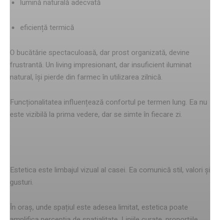
lumină naturală adecvată
eficiență termică
O bucătărie spectaculoasă, dar prost organizată, devine
frustrantă. Un living impresionant, dar insuficient iluminat
natural, își pierde din farmec în utilizarea zilnică.
Funcționalitatea influențează confortul pe termen lung. Ea nu
este vizibilă la prima vedere, dar se simte în fiecare zi.
Estetica – expresia identității
Estetica este limbajul vizual al casei. Ea comunică stil, valori și
gusturi.
În oraș, unde spațiul este adesea limitat, estetica poate
amplifica percepția de spațialitate. Liniile curate, proporțiile