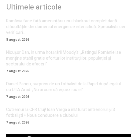
Ultimele articole
România face față amenințării unui blackout complet dacă
dificultățile din domeniul energiei se intensifică. Specialiștii cer
verificări…
8 august 2026
Nicușor Dan, în urma hotărârii Moody’s: „Ratingul României se
menține stabil grație eforturilor instituțiilor, populației și
sectorului de afaceri”
7 august 2026
Daniel Pancu, surprins de un fotbalist de la Rapid după egalul
cu UTA Arad: „Nu ai cum să eșuezi cu el”
7 august 2026
Cutremur la CFR Cluj! Ioan Varga a înlăturat antrenorul și 3
fotbaliști + Noua conducere a clubului
7 august 2026