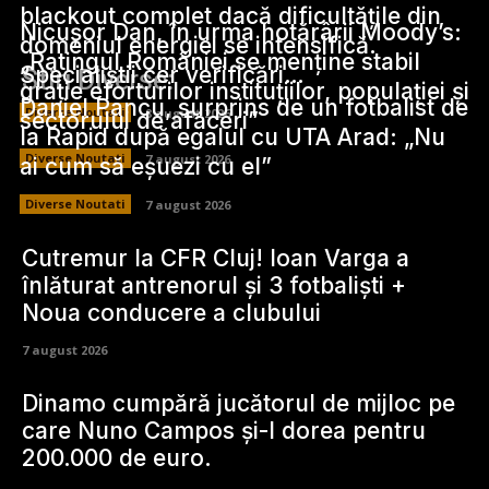
blackout complet dacă dificultățile din
Nicușor Dan, în urma hotărârii Moody’s:
domeniul energiei se intensifică.
„Ratingul României se menține stabil
Specialiștii cer verificări…
Stiri Diverse:
grație eforturilor instituțiilor, populației și
Daniel Pancu, surprins de un fotbalist de
Diverse Noutati
8 august 2026
sectorului de afaceri”
la Rapid după egalul cu UTA Arad: „Nu
Diverse Noutati
7 august 2026
ai cum să eșuezi cu el”
Diverse Noutati
7 august 2026
Cutremur la CFR Cluj! Ioan Varga a
înlăturat antrenorul și 3 fotbaliști +
Noua conducere a clubului
7 august 2026
Dinamo cumpără jucătorul de mijloc pe
care Nuno Campos și-l dorea pentru
200.000 de euro.