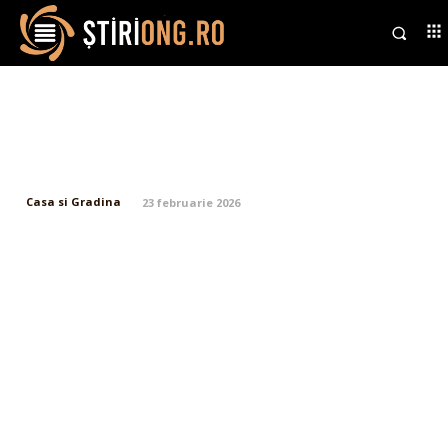
Cât contează raportul estetică
vs. funcționalitate la o casă în
oraș?
Casa si Gradina
23 februarie 2026