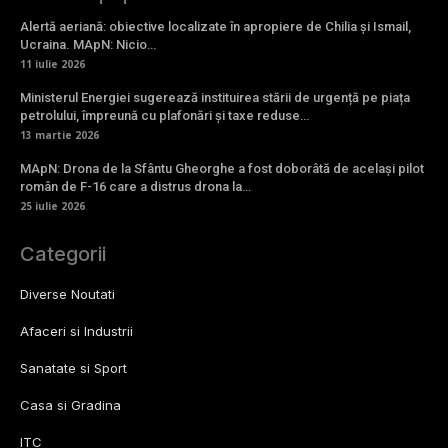
Alertă aeriană: obiective localizate în apropiere de Chilia și Ismail,
Ucraina. MApN: Nicio…
11 iulie 2026
Ministerul Energiei sugerează instituirea stării de urgență pe piața
petrolului, împreună cu plafonări și taxe reduse…
13 martie 2026
MApN: Drona de la Sfântu Gheorghe a fost doborâtă de același pilot
român de F-16 care a distrus drona la…
25 iulie 2026
Categorii
Diverse Noutati
Afaceri si Industrii
Sanatate si Sport
Casa si Gradina
ITC