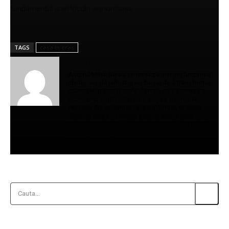
fundamentul unei locuiri armonioase.
TAGS
casa in oras
Gerea Mihail
Autorul Mihai Gerea se remarcă prin profunzimea
ideilor, un stil rafinat și un dar rar de a transforma
cuvintele în emoții reale. Textele sale creează o
experiență captivantă, care inspiră și invită la
reflecție. Nu se limitează la a informa, ci ajung
direct la latura sensibilă a cititorului, lăsând o
impresie puternică. Prin claritate, echilibru și forță
expresivă, Mihai se conturează drept una dintre cele
mai valoroase voci ale eseisticii și jurnalismului de
opinie contemporan.
Cauta...