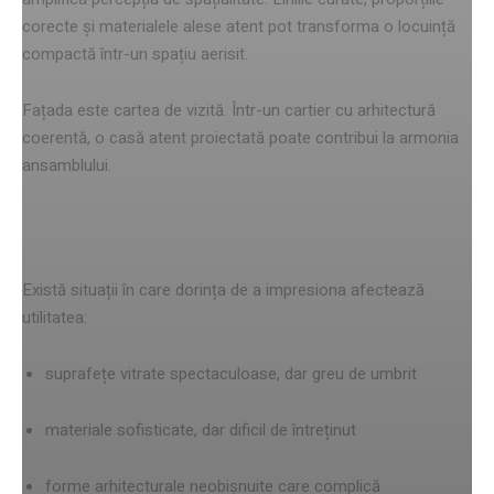
corecte și materialele alese atent pot transforma o locuință
compactă într-un spațiu aerisit.
Fațada este cartea de vizită. Într-un cartier cu arhitectură
coerentă, o casă atent proiectată poate contribui la armonia
ansamblului.
Când estetica domină prea mult
Există situații în care dorința de a impresiona afectează
utilitatea:
suprafețe vitrate spectaculoase, dar greu de umbrit
materiale sofisticate, dar dificil de întreținut
forme arhitecturale neobișnuite care complică