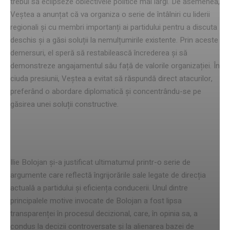
trebui să eclipseze obiectivele politice mai largi. De asemenea,
Veștea a anunțat că va organiza o serie de întâlniri cu liderii
regionali și cu membri importanți ai partidului pentru a discuta
deschis și a găsi soluții la nemulțumirile existente. Prin aceste
demersuri, el speră să restabilească încrederea și să
demonstreze angajamentul său față de valorile organizației. În
ciuda presiunii, Veștea a evitat să răspundă direct atacurilor,
preferând o abordare diplomatică și concentrându-se pe
găsirea unei soluții constructive.
motivele lui ilie bolojan
Ilie Bolojan și-a justificat ultimatumul printr-o serie de
argumente care reflectă îngrijorările sale legate de direcția
actuală a partidului și eficiența conducerii. Unul dintre
principalele motive invocate de Bolojan a fost lipsa
transparenței în procesul decizional, care, în opinia sa, a
condus la decizii controversate și la alienarea bazei de