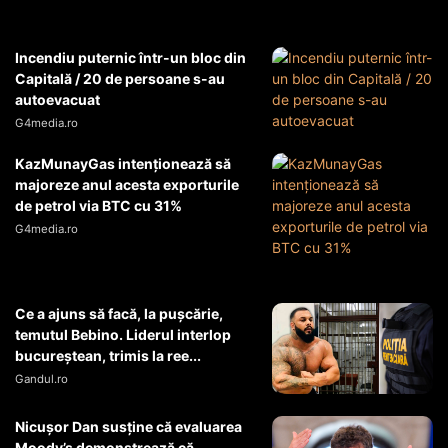
Incendiu puternic într-un bloc din
Capitală / 20 de persoane s-au
autoevacuat
G4media.ro
KazMunayGas intenţionează să
majoreze anul acesta exporturile
de petrol via BTC cu 31%
G4media.ro
Ce a ajuns să facă, la pușcărie,
temutul Bebino. Liderul interlop
bucureștean, trimis la ree...
Gandul.ro
Nicușor Dan susține că evaluarea
Moody’s demonstrează că