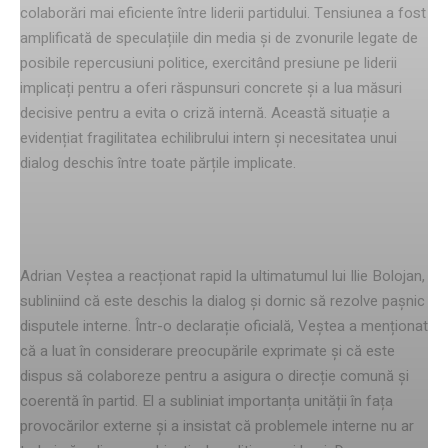
colaborări mai eficiente între liderii partidului. Tensiunea a fost
amplificată de speculațiile din media și de zvonurile legate de
posibile repercusiuni politice, exercitând presiune pe liderii
implicați pentru a oferi răspunsuri concrete și a lua măsuri
decisive pentru a evita o criză internă. Această situație a
evidențiat fragilitatea echilibrului intern și necesitatea unui
dialog deschis între toate părțile implicate.
reacția lui adrian veștea
Adrian Veștea a reacționat rapid la ultimatumul lui Ilie Bolojan,
subliniind că este deschis la dialog și dornic să rezolve pașnic
disputele interne. Într-o declarație oficială, Veștea a menționat
că a luat în considerare preocupările exprimate și că este
dispus să colaboreze pentru a asigura o direcție comună și
coerentă în partid. El a subliniat importanța unității în fața
provocărilor externe și a insistat că problemele interne nu ar