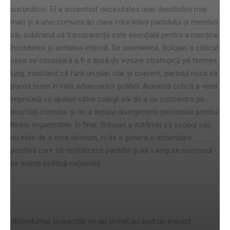
susținători. El a accentuat necesitatea unei deschideri mai
mari și a unei comunicări clare între liderii partidului și membrii
săi, subliniind că transparența este esențială pentru a menține
încrederea și unitatea internă. De asemenea, Bolojan a criticat
ceea ce consideră a fi o lipsă de viziune strategică pe termen
lung, insistând că fără un plan clar și coerent, partidul riscă să
piardă teren în fața adversarilor politici. Această critică a venit
împreună cu apeluri către colegii săi de a se concentra pe
priorități comune și de a depăși divergențele personale pentru
binele organizației. În final, Bolojan a subliniat că scopul său
nu este de a crea tensiuni, ci de a genera o schimbare
pozitivă care să revitalizeze partidul și să-i asigure succesul
pe scena politică națională.
impactul asupra partidului
Ultimatumul și reacțiile ce au urmat au avut un impact