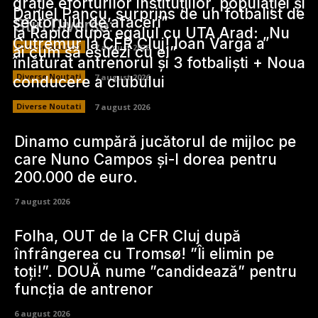
grație eforturilor instituțiilor, populației și
Daniel Pancu, surprins de un fotbalist de
sectorului de afaceri”
Stiri Diverse:
la Rapid după egalul cu UTA Arad: „Nu
Cutremur la CFR Cluj! Ioan Varga a
Diverse Noutati
7 august 2026
ai cum să eșuezi cu el”
înlăturat antrenorul și 3 fotbaliști + Noua
Diverse Noutati
7 august 2026
conducere a clubului
Diverse Noutati
7 august 2026
Dinamo cumpără jucătorul de mijloc pe
care Nuno Campos și-l dorea pentru
200.000 de euro.
7 august 2026
Folha, OUT de la CFR Cluj după
înfrângerea cu Tromsø! ”Îi elimin pe
toți!”. DOUĂ nume ”candidează” pentru
funcția de antrenor
6 august 2026