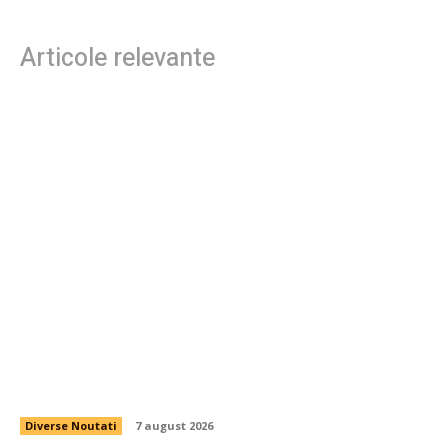
Articole relevante
Nicușor Dan, în urma hotărârii Moody’s: „Ratingul
României se menține stabil grație eforturilor
instituțiilor, populației și sectorului de afaceri”
Diverse Noutati
7 august 2026