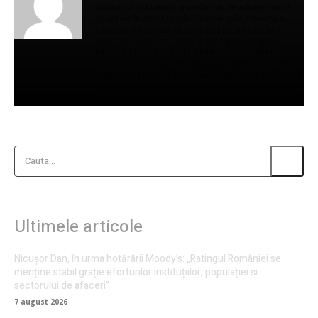
ideilor, un stil rafinat și un dar rar de a transforma
cuvintele în emoții reale. Textele sale creează o
experiență captivantă, care inspiră și invită la
reflecție. Nu se limitează la a informa, ci ajung
direct la latura sensibilă a cititorului, lăsând o
impresie puternică. Prin claritate, echilibru și forță
expresivă, Mihai se conturează drept una dintre cele
mai valoroase voci ale eseisticii și jurnalismului de
opinie contemporan.
Cauta...
Ultimele articole
Nicușor Dan, în urma hotărârii Moody’s: „Ratingul României se
menține stabil grație eforturilor instituțiilor, populației și
sectorului de afaceri”
7 august 2026