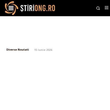
Anunțul lui Adrian Veștea, ca
urmare a ultimatumului oferit de
Ilie Bolojan de a-și prezenta…
Diverse Noutati
15 iunie 2026