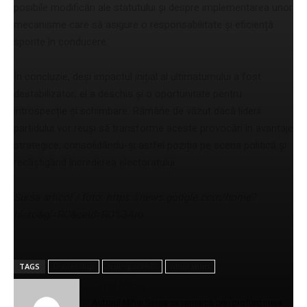
posibile modificări ale statutului și despre implementarea unor
mecanisme care să asigure o responsabilitate și eficiență
sporite în conducere.
În concluzie, deși impactul inițial al ultimatumului a fost
destabilizator, el a deschis și o oportunitate pentru
introspecție și schimbare. Rămâne de văzut dacă liderii
partidului vor reuși să transforme aceste provocări în avantaje
strategice, consolidându-și astfel poziția pe scena politică și
recâștigând încrederea electoratului.
Sursa articol / foto: https://news.google.com/home?
hl=ro&gl=RO&ceid=RO%3Aro
TAGS
leadership
transparență
ultimatum
Gerea Mihail
Autorul Mihai Gerea se remarcă prin profunzimea