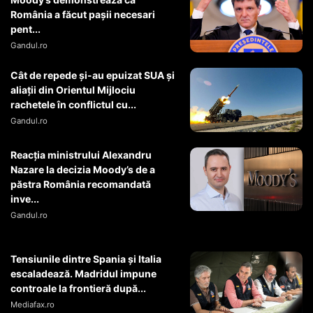
România a făcut pașii necesari
pent...
Gandul.ro
Cât de repede și-au epuizat SUA și
aliații din Orientul Mijlociu
rachetele în conflictul cu...
Gandul.ro
Reacția ministrului Alexandru
Nazare la decizia Moody’s de a
păstra România recomandată
inve...
Gandul.ro
Tensiunile dintre Spania și Italia
escaladează. Madridul impune
controale la frontieră după...
Mediafax.ro