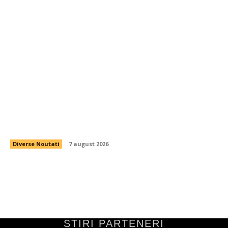
Cutremur la CFR Cluj! Ioan Varga a înlăturat
antrenorul și 3 fotbaliști + Noua conducere a
clubului
Diverse Noutati
7 august 2026
STIRI PARTENERI