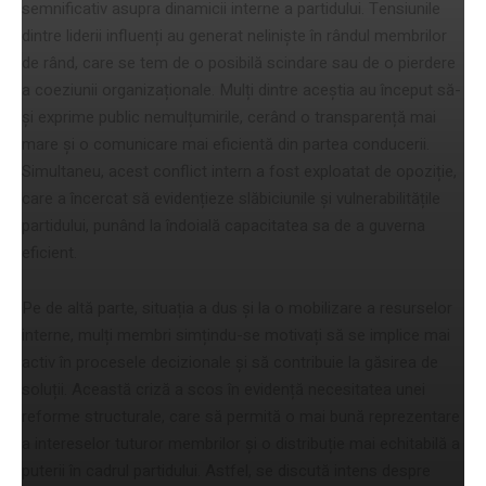
semnificativ asupra dinamicii interne a partidului. Tensiunile
dintre liderii influenți au generat neliniște în rândul membrilor
de rând, care se tem de o posibilă scindare sau de o pierdere
a coeziunii organizaționale. Mulți dintre aceștia au început să-
și exprime public nemulțumirile, cerând o transparență mai
mare și o comunicare mai eficientă din partea conducerii.
Simultaneu, acest conflict intern a fost exploatat de opoziție,
care a încercat să evidențieze slăbiciunile și vulnerabilitățile
partidului, punând la îndoială capacitatea sa de a guverna
eficient.
Pe de altă parte, situația a dus și la o mobilizare a resurselor
interne, mulți membri simțindu-se motivați să se implice mai
activ în procesele decizionale și să contribuie la găsirea de
soluții. Această criză a scos în evidență necesitatea unei
reforme structurale, care să permită o mai bună reprezentare
a intereselor tuturor membrilor și o distribuție mai echitabilă a
puterii în cadrul partidului. Astfel, se discută intens despre