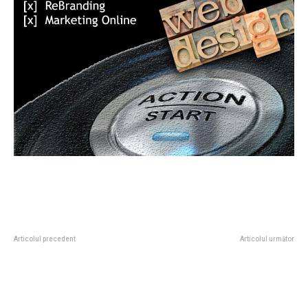
Articolul precedent
Articolul următor
Bolojan îi detaliază lui Veștea
UE a început oficial prima etapă
motivele pentru care PNL nu
de discuții pentru integrarea
poate susține un Guvern condus
Moldovei. Oana Țoiu: „Garantarea
de el.
unui viitor european”