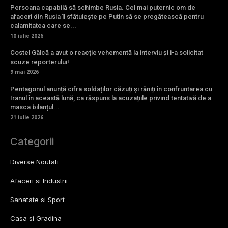
Persoana capabilă să schimbe Rusia. Cel mai puternic om de
afaceri din Rusia îl sfătuiește pe Putin să se pregătească pentru
calamitatea care se...
10 iulie 2026
Costel Gâlcă a avut o reacție vehementă la interviu și i-a solicitat
scuze reporterului!
9 mai 2026
Pentagonul anunță cifra soldaților căzuți și răniți în confruntarea cu
Iranul în această lună, ca răspuns la acuzațiile privind tentativă de a
masca bilanțul...
21 iulie 2026
Categorii
Diverse Noutati
Afaceri si Industrii
Sanatate si Sport
Casa si Gradina