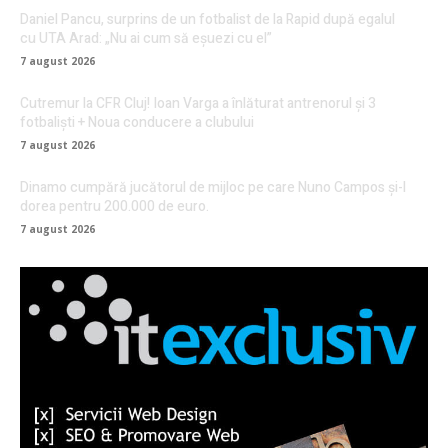
Daniel Pancu, surprins de un fotbalist de la Rapid după egalul
cu UTA Arad: „Nu ai cum să eșuezi cu el”
7 august 2026
Cutremur la CFR Cluj! Ioan Varga a înlăturat antrenorul și 3
fotbaliști + Noua conducere a clubului
7 august 2026
Dinamo cumpără jucătorul de mijloc pe care Nuno Campos și-l
dorea pentru 200.000 de euro.
7 august 2026