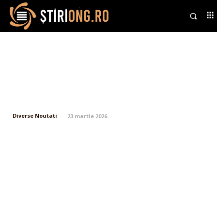
Alertă la aeroportul LaGuardia
din New York: un avion a intrat
în coliziune cu un vehicul pe
pistă, patru persoane afectate…
Diverse Noutati
23 martie 2026