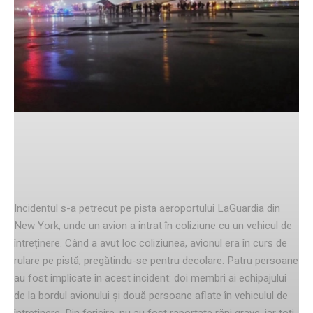
Facebook
Twitter
Pinterest
Informații despre incident
Incidentul s-a petrecut pe pista aeroportului LaGuardia din
New York, unde un avion a intrat în coliziune cu un vehicul de
întreținere. Când a avut loc coliziunea, avionul era în curs de
rulare pe pistă, pregătindu-se pentru decolare. Patru persoane
au fost implicate în acest incident: doi membri ai echipajului
de la bordul avionului și două persoane aflate în vehiculul de
întreținere. Din fericire, nu au fost raportate răni grave, iar toți