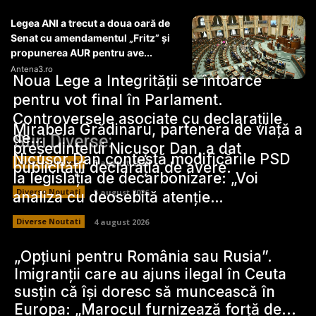
Legea ANI a trecut a doua oară de
Senat cu amendamentul „Fritz” și
propunerea AUR pentru ave...
Antena3.ro
Noua Lege a Integrității se întoarce
pentru vot final în Parlament.
Controversele asociate cu declarațiile
Mirabela Grădinaru, partenera de viață a
de…
Stiri Diverse:
președintelui Nicușor Dan, a dat
Nicușor Dan contestă modificările PSD
Diverse Noutati
5 august 2026
publicității declarația de avere.
la legislația de decarbonizare: „Voi
Diverse Noutati
5 august 2026
analiza cu deosebită atenție…
Diverse Noutati
4 august 2026
„Opțiuni pentru România sau Rusia”.
Imigranții care au ajuns ilegal în Ceuta
susțin că își doresc să muncească în
Europa: „Marocul furnizează forță de...