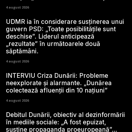
4 august 2026
UDMR ia în considerare susținerea unui
guvern PSD: „Toate posibilitățile sunt
deschise”. Liderul anticipează
„rezultate” în următoarele două
săptămâni.
4 august 2026
INTERVIU Criza Dunării: Probleme
neexplorate și alarmante. „Dunărea
colectează afluenții din 10 națiuni”
4 august 2026
Debitul Dunării, obiectiv al dezinformării
în mediile sociale: „A fost epuizat,
susține propaganda proeuropeană”…