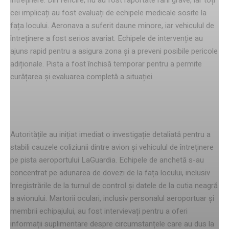
cei implicați au fost evaluați de echipele medicale sosite la
fața locului. Aeronava a suferit daune minore, iar vehiculul de
întreținere a fost serios avariat. Echipele de intervenție au
ajuns rapid pentru a asigura zona și a preveni posibile pericole
adiționale. Pista a fost închisă temporar pentru a permite
curățarea și evaluarea completă a situației.
Investigația autorităților
Autoritățile au inițiat imediat o investigație detaliată pentru a
stabili cauzele coliziunii dintre avion și vehiculul de întreținere
pe pista aeroportului LaGuardia. Echipele de anchetă s-au
concentrat pe adunarea de dovezi de la fața locului, inclusiv
înregistrările de la turnul de control și datele de la cutia neagră
a avionului. Martorii oculari, inclusiv personalul aeroportuar și
membrii echipajului, au fost intervievați pentru a oferi
informații suplimentare despre circumstanțele care au dus la