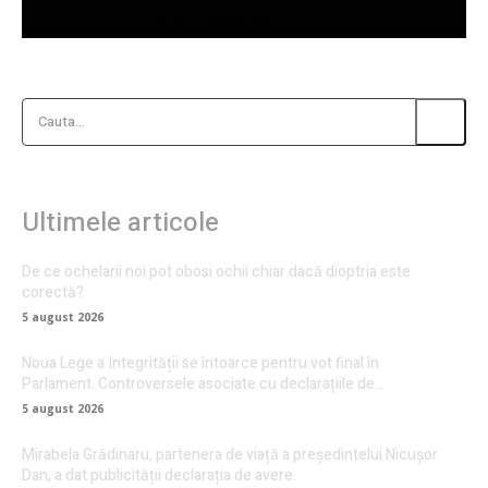
mai valoroase voci ale eseisticii și jurnalismului de
opinie contemporan.
Cauta...
Ultimele articole
De ce ochelarii noi pot obosi ochii chiar dacă dioptria este
corectă?
5 august 2026
Noua Lege a Integrității se întoarce pentru vot final în
Parlament. Controversele asociate cu declarațiile de…
5 august 2026
Mirabela Grădinaru, partenera de viață a președintelui Nicușor
Dan, a dat publicității declarația de avere.