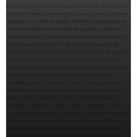
În urma incidentului de la aeroportul LaGuardia, au fost puse
în aplicare măsuri suplimentare de siguranță pentru a preveni
repetarea unor astfel de situații. Autoritățile aeroportuare au
revizuit și actualizat protocoalele de siguranță, punând un
accent mai mare pe coordonarea între echipajele avioanelor
și personalul de întreținere. S-au intensificat sesiunile de
formare pentru personalul implicat în operațiunile de pe piste,
având ca prioritate comunicarea eficientă și respectarea
riguroasă a procedurilor de siguranță. De asemenea, au fost
implementate tehnologii noi de monitorizare pentru a
îmbunătăți controlul traficului pe piste și pentru a asigura o
vizibilitate mai bună a mișcărilor vehiculelor și aeronavelor.
Aceste sisteme avansate permit o detecție mai rapidă a
potențialelor pericole și ajută la evitarea coliziunilor. În plus, au
fost desfășurate inspecții suplimentare ale echipamentelor și
infrastructurii pentru a identifica și rezolva orice deficiențe.
Reprezentanții companiilor aeriene și personalul aeroportuar
au fost încurajați să raporteze imediat orice problemă de