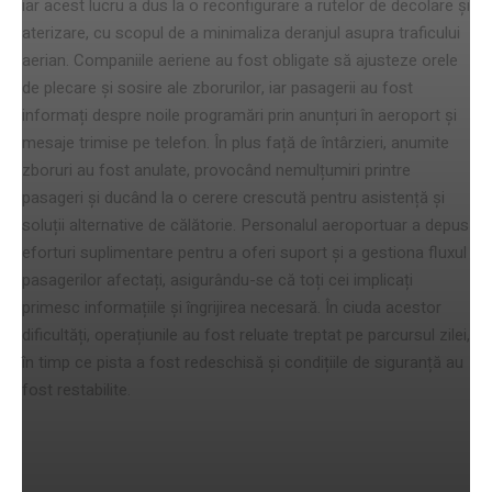
iar acest lucru a dus la o reconfigurare a rutelor de decolare și
aterizare, cu scopul de a minimaliza deranjul asupra traficului
aerian. Companiile aeriene au fost obligate să ajusteze orele
de plecare și sosire ale zborurilor, iar pasagerii au fost
informați despre noile programări prin anunțuri în aeroport și
mesaje trimise pe telefon. În plus față de întârzieri, anumite
zboruri au fost anulate, provocând nemulțumiri printre
pasageri și ducând la o cerere crescută pentru asistență și
soluții alternative de călătorie. Personalul aeroportuar a depus
eforturi suplimentare pentru a oferi suport și a gestiona fluxul
pasagerilor afectați, asigurându-se că toți cei implicați
primesc informațiile și îngrijirea necesară. În ciuda acestor
dificultăți, operațiunile au fost reluate treptat pe parcursul zilei,
în timp ce pista a fost redeschisă și condițiile de siguranță au
fost restabilite.
Măsuri de siguranță suplimentare