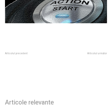
Articolul precedent
Articolul următor
Băsescu lansează un nou semnal
BREAKING: Donald Trump declară
de alarmă în legătură cu
inițierea de negocieri de două zile
securitatea României și își
pentru stabilirea păcii cu Iranul
exprimă dezacordul față de
liderul NATO: „Nu are grijă de
securitatea României”
Articole relevante