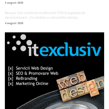
5 august 2026
Nicușor Dan contestă modificările PSD la legislația de
decarbonizare: „Voi analiza cu deosebită atenție…
4 august 2026