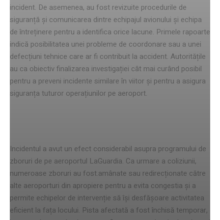
incident. De asemenea, au fost revizuite procedurile de
siguranță și comunicarea dintre echipajul avionului și echipa
de întreținere pentru a identifica orice lacune. Primele rapoarte
indică posibilitatea unei probleme de coordonare sau a unei
defecțiuni tehnice care ar fi contribuit la accident. Autoritățile
au ca obiectiv finalizarea investigației cât mai curând posibil
pentru a preveni incidente similare în viitor și pentru a asigura
siguranța tuturor operațiunilor pe aeroport.
Impactul asupra zborurilor
Incidentul a avut un efect considerabil asupra programului de
zboruri de pe aeroportul LaGuardia. Ca urmare a coliziunii,
numeroase zboruri au fost.amânate sau redirecționate către
alte aeroporturi din apropiere pentru a evita congestia și a
permite echipelor de intervenție să își desfășoare activitatea
eficient la fața locului. Pista afectată a fost închisă temporar,