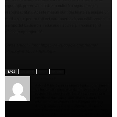
siguranță, promovând astfel o cultură a siguranței și a
responsabilității. Aceste măsuri sunt destinate să asigure un
mediu sigur pentru toți cei care operează sau călătoresc prin
aeroportul LaGuardia, reducând riscurile și îmbunătățind
eficiența operațională.
Sursa articol / foto: https://news.google.com/home?
hl=ro&gl=RO&ceid=RO%3Aro
TAGS
aeroport
avion
incident
Gerea Mihail
Autorul Mihai Gerea se remarcă prin profunzimea
ideilor, un stil rafinat și un dar rar de a transforma
cuvintele în emoții reale. Textele sale creează o
experiență captivantă, care inspiră și invită la
reflecție. Nu se limitează la a informa, ci ajung
direct la latura sensibilă a cititorului, lăsând o
impresie puternică. Prin claritate, echilibru și forță
expresivă, Mihai se conturează drept una dintre cele