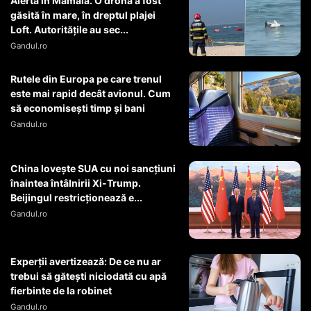
Alertă în Mamaia. O dronă a fost
găsită în mare, în dreptul plajei
Loft. Autoritățile au sec...
Gandul.ro
Rutele din Europa pe care trenul
este mai rapid decât avionul. Cum
să economisești timp și bani
Gandul.ro
China lovește SUA cu noi sancțiuni
înaintea întâlnirii Xi-Trump.
Beijingul restricționează e...
Gandul.ro
Experții avertizează: De ce nu ar
trebui să gătești niciodată cu apă
fierbinte de la robinet
Gandul.ro