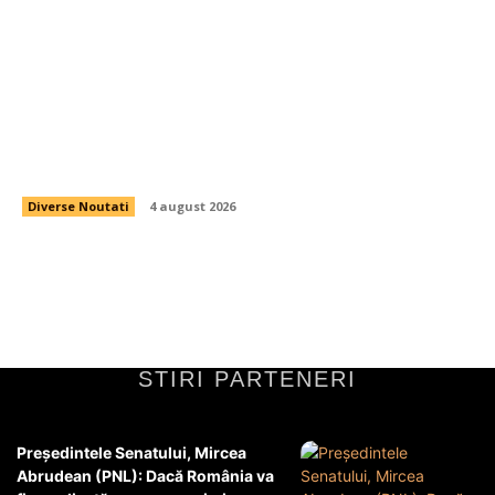
Nicușor Dan contestă modificările PSD la
legislația de decarbonizare: „Voi analiza cu
deosebită atenție…
Diverse Noutati
4 august 2026
STIRI PARTENERI
Președintele Senatului, Mircea
Abrudean (PNL): Dacă România va