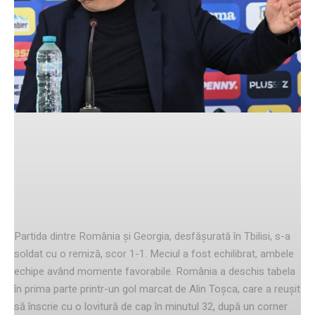
Facebook
Twitter
Pinterest
Rezultatul meciului și dinamica
scorului
Partida dintre România și Georgia, desfășurată în Tbilisi, s-a
soldat cu o remiză, scor 1-1. Meciul a fost echilibrat, ambele
echipe având momente favorabile. România a deschis tabela
în prima parte printr-un gol marcat de Alin Toșca, care a reușit
să înscrie cu o lovitură de cap în minutul 32, după un corner