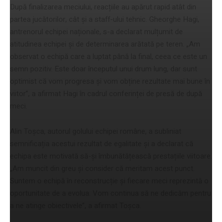
După finalizarea meciului, reacțiile au apărut rapid atât din
partea jucătorilor, cât și a staff-ului tehnic. Gheorghe Hagi,
antrenorul echipei naționale, s-a declarat mulțumit de
atitudinea echipei și de determinarea arătată pe teren. „Am
observat o echipă care a luptat până la final, ceea ce este un
semn pozitiv. Este doar începutul unui drum lung, dar sunt
optimist că vom progresa și vom obține rezultate mai bune în
viitor”, a afirmat Hagi în cadrul conferinței de presă de după
meci.
Alin Toșca, autorul golului echipei române, a subliniat
semnificația acestui rezultat de egalitate și a declarat că
echipa este motivată să-și îmbunătățească prestațiile viitoare.
„Am muncit din greu și consider că meritam acest punct.
Suntem o echipă în reconstrucție și fiecare meci reprezintă o
oportunitate de a evolua. Vom continua să ne dedicăm pentru
a ne atinge obiectivele”, a afirmat Toșca.