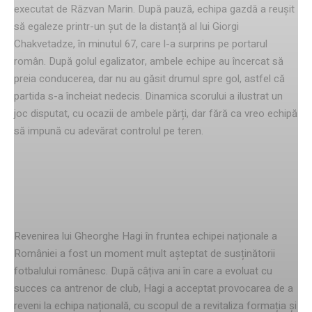
executat de Răzvan Marin. După pauză, echipa gazdă a reușit
să egaleze printr-un șut de la distanță al lui Giorgi
Chakvetadze, în minutul 67, care l-a surprins pe portarul
român. După golul egalizator, ambele echipe au încercat să
preia conducerea, dar nu au găsit drumul spre gol, astfel că
partida s-a încheiat nedecis. Dinamica scorului a ilustrat un
joc disputat, cu ocazii de ambele părți, dar fără ca vreo echipă
să impună cu adevărat controlul pe teren.
Revenirea lui Gheorghe Hagi la
echipa națională
Revenirea lui Gheorghe Hagi în fruntea echipei naționale a
României a fost un moment mult așteptat de susținătorii
fotbalului românesc. După câțiva ani în care a evoluat cu
succes ca antrenor de club, Hagi a acceptat provocarea de a
reveni la echipa națională, cu scopul de a revitaliza formația și