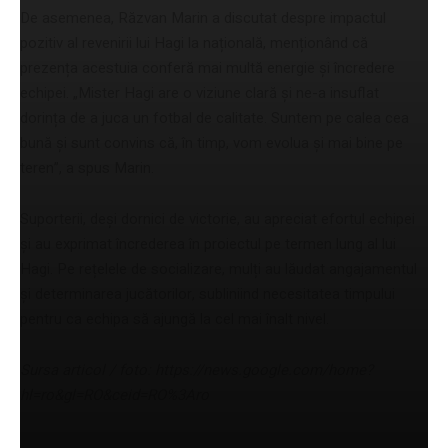
De asemenea, Răzvan Marin a discutat despre impactul
pozitiv al revenirii lui Hagi la națională, menționând că
prezența acestuia conferă mai multă energie și încredere
echipei. „Mister Hagi are o viziune clară și ne-a insuflat
dorința de a juca un fotbal de calitate. Suntem pe calea cea
bună și sunt convins că, în timp, vom evolua și mai bine pe
teren”, a spus Marin.
Suporterii, deși dornici de victorie, au apreciat efortul echipei
și au exprimat încrederea în proiectul pe termen lung al lui
Hagi. Pe rețelele de socializare, mulți au lăudat angajamentul
și determinarea jucătorilor, subliniind necesitatea timpului
pentru ca echipa să ajungă la cel mai înalt nivel.
Sursa articol / foto: https://news.google.com/home?
hl=ro&gl=RO&ceid=RO%3Aro