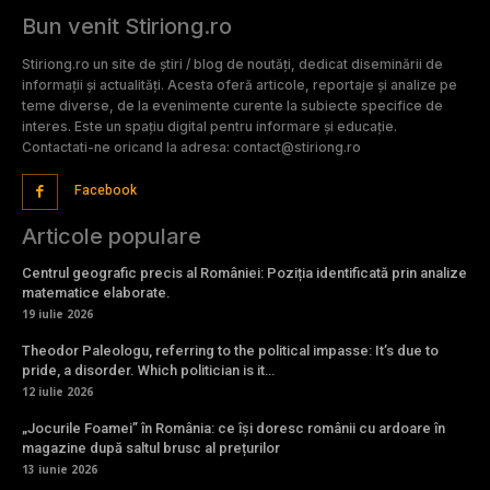
Bun venit Stiriong.ro
Stiriong.ro un site de știri / blog de noutăți, dedicat diseminării de
informații și actualități. Acesta oferă articole, reportaje și analize pe
teme diverse, de la evenimente curente la subiecte specifice de
interes. Este un spațiu digital pentru informare și educație.
Contactati-ne oricand la adresa: contact@stiriong.ro
Facebook
Articole populare
Centrul geografic precis al României: Poziția identificată prin analize
matematice elaborate.
19 iulie 2026
Theodor Paleologu, referring to the political impasse: It’s due to
pride, a disorder. Which politician is it…
12 iulie 2026
„Jocurile Foamei” în România: ce își doresc românii cu ardoare în
magazine după saltul brusc al prețurilor
13 iunie 2026