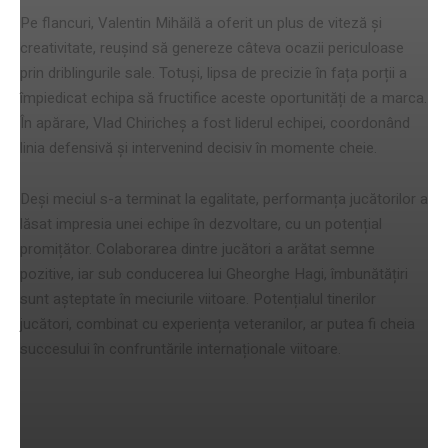
Pe flancuri, Valentin Mihăilă a oferit un plus de viteză și
creativitate, reușind să genereze câteva ocazii periculoase
prin driblingurile sale. Totuși, lipsa de precizie în fața porții a
împiedicat echipa să fructifice aceste oportunități de a marca.
În apărare, Vlad Chiricheș a fost liderul echipei, coordonând
linia defensivă și intervenind decisiv în momente cheie.
Deși meciul s-a terminat la egalitate, performanța jucătorilor a
lăsat impresia unei echipe în dezvoltare, cu un potențial
promițător. Colaborarea dintre jucători a arătat semne
pozitive, iar sub conducerea lui Gheorghe Hagi, îmbunătățiri
sunt așteptate în meciurile viitoare. Potențialul tinerilor
jucători, combinat cu experiența veteranilor, ar putea fi cheia
succesului în confruntările internaționale viitoare.
Reacții și declarații post-meci