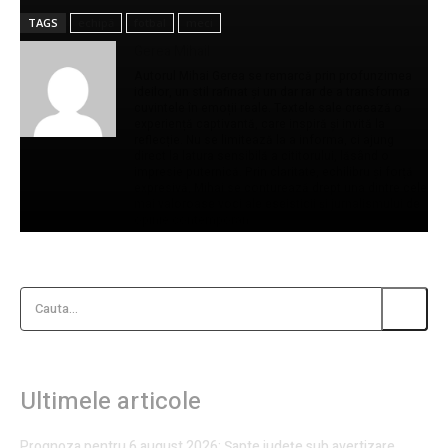
TAGS
echipă
fotbal
meci
Gerea Mihail
Autorul Mihai Gerea se remarcă prin profunzimea
ideilor, un stil rafinat și un dar rar de a transforma
cuvintele în emoții reale. Textele sale creează o
experiență captivantă, care inspiră și invită la
reflecție. Nu se limitează la a informa, ci ajung
direct la latura sensibilă a cititorului, lăsând o
impresie puternică. Prin claritate, echilibru și forță
expresivă, Mihai se conturează drept una dintre cele
mai valoroase voci ale eseisticii și jurnalismului de
opinie contemporan.
Cauta...
Ultimele articole
Prognoza pentru 6 august 2026: Șapte județe sub avertizare