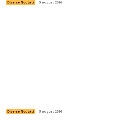
Diverse Noutati
5 august 2026
Noua Lege a Integrității se întoarce pentru vot
final în Parlament. Controversele asociate cu
declarațiile de…
Diverse Noutati
5 august 2026