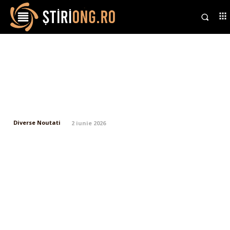
România, egalitate cu Georgia la
Tbilisi, în debutul reveniri lui
Gheorghe Hagi la echipa
națională
Diverse Noutati
2 iunie 2026