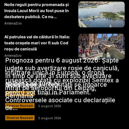
Noile reguli pentru promenada și
Insula Lacul Morii au fost puse în
dezbatere publică. Ce nu...
Antena3.ro
Al patrulea val de căldură în Italia:
toate orașele mari vor fi sub Cod
roșu de caniculă
Antena3.ro
Prognoza pentru 6 august 2026: Șapte
județe sub avertizare roșie de caniculă,
Infiltrare unică în Europa: o dronă
în timp ce alte 31 sunt sub avertizare
rusească dotată cu explozibil Semtex a
galbenă de furtuni.
Stiri Diverse:
Noua Lege a Integrității se întoarce
intrat pe aeroportul din Leipzig,
pentru vot final în Parlament.
Diverse Noutati
5 august 2026
Germania
Controversele asociate cu declarațiile
Diverse Noutati
5 august 2026
de…
Diverse Noutati
5 august 2026