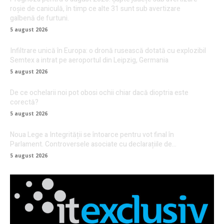
roșie de caniculă, în timp ce alte 31 sunt sub avertizare
galbenă de furtuni.
5 august 2026
Infiltrare unică în Europa: o dronă rusească dotată cu explozibil
Semtex a intrat pe aeroportul din Leipzig, Germania
5 august 2026
De ce ochelarii noi pot obosi ochii chiar dacă dioptria este
corectă?
5 august 2026
Noua Lege a Integrității se întoarce pentru vot final în
Parlament. Controversele asociate cu declarațiile de…
5 august 2026