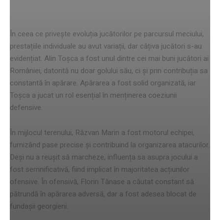
meciului
În ceea ce privește evoluția jucătorilor pe parcursul meciului,
prestațiile individuale au avut variații, dar câțiva jucători s-au
evidențiat. Alin Toșca a fost unul dintre cei mai buni jucători ai
României, datorită nu doar golului său, ci și prin contribuția sa
constantă în apărare. Apărarea a fost solid organizată, iar
Toșca a jucat un rol esențial în menținerea coeziunii
defensive.
În mijlocul terenului, Răzvan Marin a fost motorul echipei,
furnizând pase precise și contribuind la organizarea atacurilor.
Deși nu a reușit să marcheze, influența sa asupra jocului a
fost semnificativă, fiind implicat în majoritatea acțiunilor
ofensive. În ofensivă, Florin Tănase a căutat constant să
pătrundă în apărarea adversă, dar a fost adesea blocat de
fundașii georgieni.