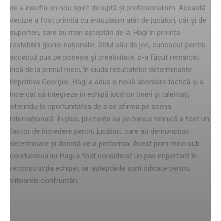
de a insufla un nou spirit de luptă și profesionalism. Această
decizie a fost primită cu entuziasm atât de jucători, cât și de
suporteri, care au mari așteptări de la Hagi în privința
restabilirii gloriei naționalei. Stilul său de joc, cunoscut pentru
accentul pus pe posesie și creativitate, s-a făcut remarcat
încă de la primul meci, în ciuda rezultatelor determinante
împotriva Georgiei. Hagi a adus o nouă abordare tactică și a
încercat să integreze în echipă jucători tineri și talentați,
oferindu-le oportunitatea de a se afirma pe scena
internațională. În plus, prezența sa pe banca tehnică a fost un
factor de încredere pentru jucători, care au demonstrat
determinare și dorință de a performa. Acest prim meci sub
conducerea lui Hagi a fost considerat un pas important în
reconstrucția echipei, iar așteptările sunt ridicate pentru
viitoarele confruntări.
Performanța jucătorilor în timpul